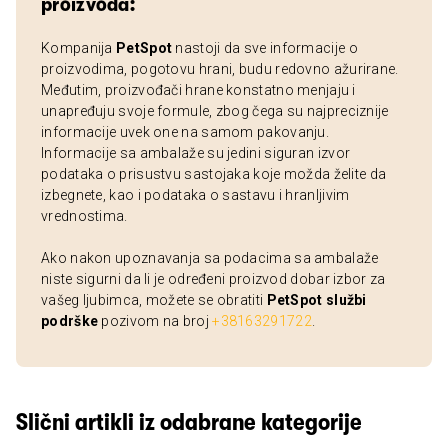
proizvoda:
Kompanija
PetSpot
nastoji da sve informacije o
proizvodima, pogotovu hrani, budu redovno ažurirane.
Međutim, proizvođači hrane konstatno menjaju i
unapređuju svoje formule, zbog čega su najpreciznije
informacije uvek one na samom pakovanju.
Informacije sa ambalaže su jedini siguran izvor
podataka o prisustvu sastojaka koje možda želite da
izbegnete, kao i podataka o sastavu i hranljivim
vrednostima.
Ako nakon upoznavanja sa podacima sa ambalaže
niste sigurni da li je određeni proizvod dobar izbor za
vašeg ljubimca, možete se obratiti
PetSpot službi
podrške
pozivom na broj
+38163291722
.
Slični artikli iz odabrane kategorije