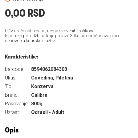
0,00 RSD
PDV uračunat u cenu, nema skrivenih troškova.
Isporuka porudžbina koje prelaze 30kg se obračunavaju po
cenovniku kurirske službe.
Karakteristike:
barcode:
8594062084303
Ukus:
Govedina, Piletina
Tip:
Konzerva
Brend:
Calibra
Pakovanje:
800g
Uzrast:
Odrasli - Adult
Opis