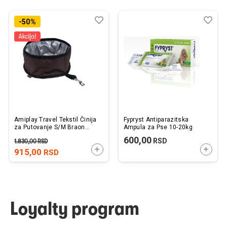
Dodaj
Uporedi
Dod
Upo
-50%
u
u
listu
listu
želja
želj
Amiplay Travel Tekstil Činija
Fypryst Antiparazitska
za Putovanje S/M Braon
Ampula za Pse 10-20kg
19x9cm
600,00
RSD
1.830,00
RSD
DODAJTE U KORPU
DODAJ
915,00
RSD
Loyalty program