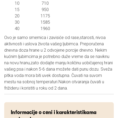
10 710
15 950
20 1175
30 1585
40 1960
Ovo je samo smernica i zavisiće od rase,starosti, nivoa
aktivnosti i uslova života vašeg ljubimca. Preporučena
dnevna doza hrane u 2 odvojene porcije dnevno. Nekim
kućnim ljubimcima je potrebno duže vreme da se naviknu
na novu hranu,zato dodajte manju količinu uobičajenoj hrani
vašeg psa i nakon 5-6 dana možete dati punu dozu. Sveža
pitka voda mora biti uvek dostupna. Čuvati na suvom
mestu na sobnoj temperaturi.Nakon otvaranja čuvati u
frižideru i koristiti u roku od 2 dana.
Informacije o ceni i karakteristikama