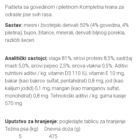
Pašteta sa govedinom i piletinom.Kompletna hrana za
odrasle pse svih rasa.
Sastav:
mesni i životinjski derivati 50% (4% govedina, 4%
piletina), bujon, žitarice, minerali, derivati biljnog porekla,
različiti šećeri.
Analitički sastojci:
vlaga 81%, sirovi proteini 8,5%, sadržaj
masti 5,0%, sirovi pepeo 2,5%, sirova vlakna 0,5%. Aditivi:
nutritivni aditivi / kg: vitamin D3 110 IU, vitamin E 10 mg,
bakar (kao bakrov sulfat, pentahidrat) 0,8 mg, jod (kao
kalijum jodid) 0,1 mg, mangan (kao manganov sulfat,
monohidrat) 0,8 mg. Tehnološki aditivi / kg: guma kasije
570 mg.
Uputstvo za hranjenje:
pogledajte tablicu za hranjenje.
Težina psa (kg) Dnevna doza (g)
5 475