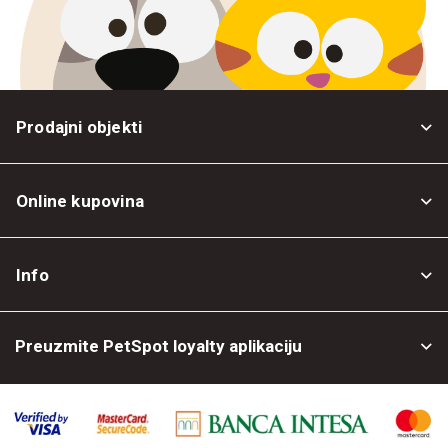
Prodajni objekti
Online kupovina
Opšti uslovi
Info
Politika privatnosti
O nama
Povrat robe
Preuzmite PetSpot loyalty aplikaciju
Prodajni objekti
Posao kod nas