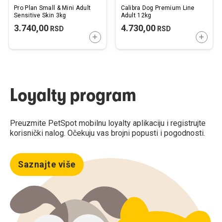
Pro Plan Small & Mini Adult
Calibra Dog Premium Line
Sensitive Skin 3kg
Adult 12kg
3.740,00
4.730,00
RSD
RSD
DODAJTE U KORPU
DODAJ
Loyalty program
Preuzmite PetSpot mobilnu loyalty aplikaciju i registrujte
korisnički nalog. Očekuju vas brojni popusti i pogodnosti.
Saznajte više