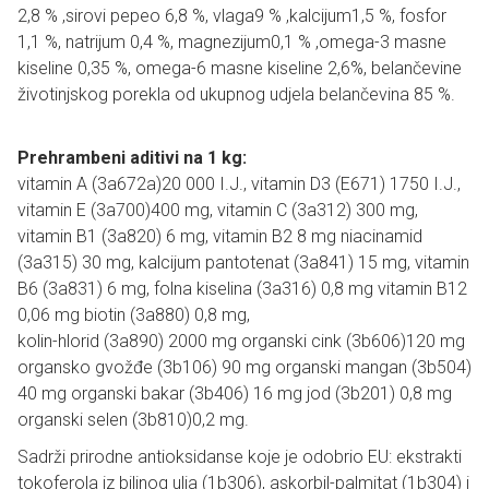
2,8 % ,sirovi pepeo 6,8 %, vlaga9 % ,kalcijum1,5 %, fosfor
1,1 %, natrijum 0,4 %, magnezijum0,1 % ,omega-3 masne
kiseline 0,35 %, omega-6 masne kiseline 2,6%, belančevine
životinjskog porekla od ukupnog udjela belančevina 85 %.
Prehrambeni aditivi na 1 kg:
vitamin A (3a672a)20 000 I.J., vitamin D3 (E671) 1750 I.J.,
vitamin E (3a700)400 mg, vitamin C (3a312) 300 mg,
vitamin B1 (3a820) 6 mg, vitamin B2 8 mg niacinamid
(3a315) 30 mg, kalcijum pantotenat (3a841) 15 mg, vitamin
B6 (3a831) 6 mg, folna kiselina (3a316) 0,8 mg vitamin B12
0,06 mg biotin (3a880) 0,8 mg,
kolin-hlorid (3a890) 2000 mg organski cink (3b606)120 mg
organsko gvožđe (3b106) 90 mg organski mangan (3b504)
40 mg organski bakar (3b406) 16 mg jod (3b201) 0,8 mg
organski selen (3b810)0,2 mg.
Sadrži prirodne antioksidanse koje je odobrio EU: ekstrakti
tokoferola iz biljnog ulja (1b306), askorbil-palmitat (1b304) i