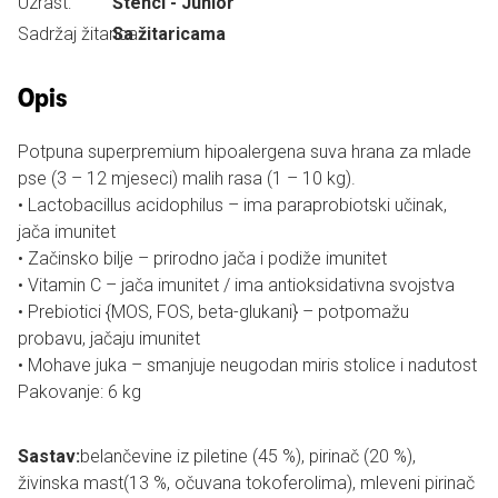
Uzrast:
Štenci - Junior
Sadržaj žitarica:
Sa žitaricama
Opis
Potpuna superpremium hipoalergena suva hrana za mlade
pse (3 – 12 mjeseci) malih rasa (1 – 10 kg).
• Lactobacillus acidophilus – ima paraprobiotski učinak,
jača imunitet
• Začinsko bilje – prirodno jača i podiže imunitet
• Vitamin C – jača imunitet / ima antioksidativna svojstva
• Prebiotici {MOS, FOS, beta-glukani} – potpomažu
probavu, jačaju imunitet
• Mohave juka – smanjuje neugodan miris stolice i nadutost
Pakovanje: 6 kg
Sastav:
belančevine iz piletine (45 %), pirinač (20 %),
živinska mast(13 %, očuvana tokoferolima), mleveni pirinač