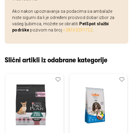
Ako nakon upoznavanja sa podacima sa ambalaže
niste sigurni da li je određeni proizvod dobar izbor za
vašeg ljubimca, možete se obratiti
PetSpot službi
podrške
pozivom na broj
+38163291722
.
Slični artikli iz odabrane kategorije
Dodaj
Uporedi
Dod
Upo
u
u
listu
listu
želja
želj