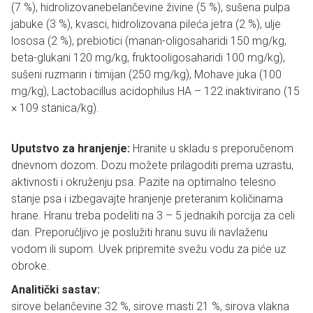
(7 %), hidrolizovanebelančevine živine (5 %), sušena pulpa
jabuke (3 %), kvasci, hidrolizovana pileća jetra (2 %), ulje
lososa (2 %), prebiotici (manan-oligosaharidi 150 mg/kg,
beta-glukani 120 mg/kg, fruktooligosaharidi 100 mg/kg),
sušeni ruzmarin i timijan (250 mg/kg), Mohave juka (100
mg/kg), Lactobacillus acidophilus HA – 122 inaktivirano (15
× 109 stanica/kg).
Uputstvo za hranjenje:
Hranite u skladu s preporučenom
dnevnom dozom. Dozu možete prilagoditi prema uzrastu,
aktivnosti i okruženju psa. Pazite na optimalno telesno
stanje psa i izbegavajte hranjenje preteranim količinama
hrane. Hranu treba podeliti na 3 – 5 jednakih porcija za celi
dan. Preporučljivo je poslužiti hranu suvu ili navlaženu
vodom ili supom. Uvek pripremite svežu vodu za piće uz
obroke.
Analitički sastav:
sirove belančevine 32 %, sirove masti 21 %, sirova vlakna