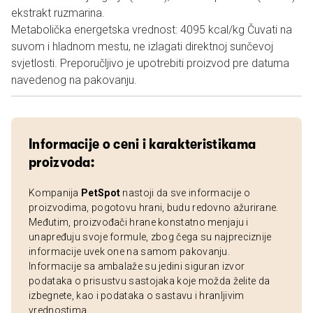
ekstrakt ruzmarina.
Metabolička energetska vrednost: 4095 kcal/kg Čuvati na
suvom i hladnom mestu, ne izlagati direktnoj sunčevoj
svjetlosti. Preporučljivo je upotrebiti proizvod pre datuma
navedenog na pakovanju.
Informacije o ceni i karakteristikama
proizvoda:
Kompanija
PetSpot
nastoji da sve informacije o
proizvodima, pogotovu hrani, budu redovno ažurirane.
Međutim, proizvođači hrane konstatno menjaju i
unapređuju svoje formule, zbog čega su najpreciznije
informacije uvek one na samom pakovanju.
Informacije sa ambalaže su jedini siguran izvor
podataka o prisustvu sastojaka koje možda želite da
izbegnete, kao i podataka o sastavu i hranljivim
vrednostima.