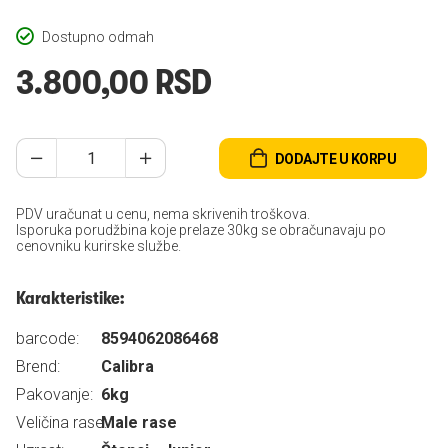
Dostupno odmah
3.800,00 RSD
DODAJTE U KORPU
PDV uračunat u cenu, nema skrivenih troškova.
Isporuka porudžbina koje prelaze 30kg se obračunavaju po
cenovniku kurirske službe.
Karakteristike:
barcode:
8594062086468
Brend:
Calibra
Pakovanje:
6kg
Veličina rase:
Male rase