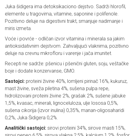
Juka šidigera ima detoksikaciono dejstvo. Sadrži hlorofil,
elemente u tragovima, vitamine, saponine i polifenole.
Pozitivno deluje na digestivni trakt, smanjuje nadimanje i
miris izmeta.
Voće i povrće - odličan izvor vitamina i minerala sa jakim
antioksidativnim dejstvom. Zahvaljujući vlaknima, pozitivno
deluje na crevnu mikrofloru i varenje i jača imunitet.
Recepti ne sadrže: pšenicu i pšenični gluten, soju, veštačke
boje i dodate konzervanse, GMO.
Sastojci:
proteini živine 40%, lomljeni pirinač 16%, kukuruz,
mast živine, sveža piletina 4%, sušena pulpa repe,
hidrolizovani proteini živine 2%, grašak 2%, sušene jabuke
1,5%, kvasac, minerali, lignoceluloza, ulje lososa 0,5%,
sušena cikorija (izvor inulina) 0,35%, manan-oligosaharidi
0,2%, Juka Šidigera 0,2%.
Analitički sastojci:
sirovi proteini 34%, sirove masti 15%,
sirovi pepeo 6,5%, sirova vlakna 2,5%, kalcijum 1,2%, fosfor