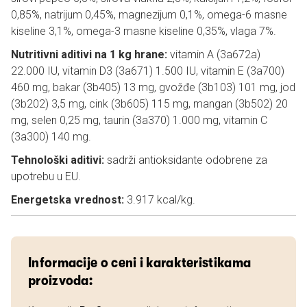
0,85%, natrijum 0,45%, magnezijum 0,1%, omega-6 masne
kiseline 3,1%, omega-3 masne kiseline 0,35%, vlaga 7%.
Nutritivni aditivi na 1 kg hrane:
vitamin A (3a672a)
22.000 IU, vitamin D3 (3a671) 1.500 IU, vitamin E (3a700)
460 mg, bakar (3b405) 13 mg, gvožđe (3b103) 101 mg, jod
(3b202) 3,5 mg, cink (3b605) 115 mg, mangan (3b502) 20
mg, selen 0,25 mg, taurin (3a370) 1.000 mg, vitamin C
(3a300) 140 mg.
Tehnološki aditivi:
sadrži antioksidante odobrene za
upotrebu u EU.
Energetska vrednost:
3.917 kcal/kg.
Informacije o ceni i karakteristikama
proizvoda: