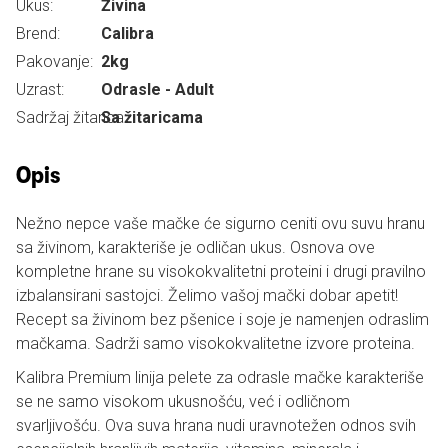
Ukus:
Živina
Brend:
Calibra
Pakovanje:
2kg
Uzrast:
Odrasle - Adult
Sadržaj žitarica:
Sa žitaricama
Opis
Nežno nepce vaše mačke će sigurno ceniti ovu suvu hranu
sa živinom, karakteriše je odličan ukus. Osnova ove
kompletne hrane su visokokvalitetni proteini i drugi pravilno
izbalansirani sastojci. Želimo vašoj mački dobar apetit!
Recept sa živinom bez pšenice i soje je namenjen odraslim
mačkama. Sadrži samo visokokvalitetne izvore proteina.
Kalibra Premium linija pelete za odrasle mačke karakteriše
se ne samo visokom ukusnošću, već i odličnom
svarljivošću. Ova suva hrana nudi uravnotežen odnos svih