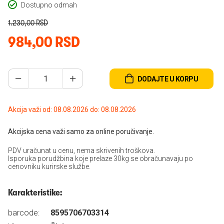
Dostupno odmah
1.230,00 RSD
984,00 RSD
DODAJTE U KORPU
Akcija važi od: 08.08.2026 do: 08.08.2026
Akcijska cena važi samo za online poručivanje.
PDV uračunat u cenu, nema skrivenih troškova.
Isporuka porudžbina koje prelaze 30kg se obračunavaju po
cenovniku kurirske službe.
Karakteristike:
barcode:
8595706703314