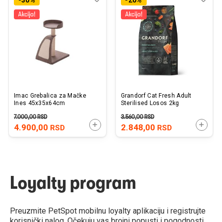
u
u
listu
listu
želja
želj
Imac Grebalica za Mačke
Grandorf Cat Fresh Adult
Ines 45x35x64cm
Sterilised Losos 2kg
7.000,00
RSD
3.560,00
RSD
DODAJTE U KORPU
DODAJ
4.900,00
2.848,00
RSD
RSD
Loyalty program
Preuzmite PetSpot mobilnu loyalty aplikaciju i registrujte
korisnički nalog. Očekuju vas brojni popusti i pogodnosti.