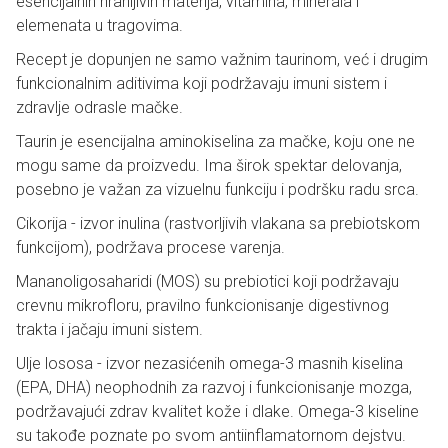
esencijalnih hranljivih materija, vitamina, minerala i
elemenata u tragovima.
Recept je dopunjen ne samo važnim taurinom, već i drugim
funkcionalnim aditivima koji podržavaju imuni sistem i
zdravlje odrasle mačke.
Taurin je esencijalna aminokiselina za mačke, koju one ne
mogu same da proizvedu. Ima širok spektar delovanja,
posebno je važan za vizuelnu funkciju i podršku radu srca.
Cikorija - izvor inulina (rastvorljivih vlakana sa prebiotskom
funkcijom), podržava procese varenja.
Mananoligosaharidi (MOS) su prebiotici koji podržavaju
crevnu mikrofloru, pravilno funkcionisanje digestivnog
trakta i jačaju imuni sistem.
Ulje lososa - izvor nezasićenih omega-3 masnih kiselina
(EPA, DHA) neophodnih za razvoj i funkcionisanje mozga,
podržavajući zdrav kvalitet kože i dlake. Omega-3 kiseline
su takođe poznate po svom antiinflamatornom dejstvu.