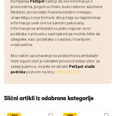
Kompanija
PetSpot
nastoji da sve informacije o
proizvodima, pogotovu hrani, budu redovno ažurirane.
Međutim, proizvođači hrane konstatno menjaju i
unapređuju svoje formule, zbog čega su najpreciznije
informacije uvek one na samom pakovanju.
Informacije sa ambalaže su jedini siguran izvor
podataka o prisustvu sastojaka koje možda želite da
izbegnete, kao i podataka o sastavu i hranljivim
vrednostima.
Ako nakon upoznavanja sa podacima sa ambalaže
niste sigurni da li je određeni proizvod dobar izbor za
vašeg ljubimca, možete se obratiti
PetSpot službi
podrške
pozivom na broj
+38163291722
.
Slični artikli iz odabrane kategorije
Dodaj
Uporedi
Dod
Upo
-30%
-20%