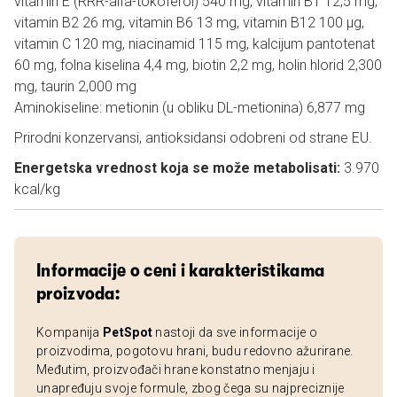
vitamin E (RRR-alfa-tokoferol) 540 mg, vitamin B1 12,5 mg,
vitamin B2 26 mg, vitamin B6 13 mg, vitamin B12 100 µg,
vitamin C 120 mg, niacinamid 115 mg, kalcijum pantotenat
60 mg, folna kiselina 4,4 mg, biotin 2,2 mg, holin hlorid 2,300
mg, taurin 2,000 mg
Aminokiseline: metionin (u obliku DL-metionina) 6,877 mg
Prirodni konzervansi, antioksidansi odobreni od strane EU.
Energetska vrednost koja se može metabolisati:
3.970
kcal/kg
Informacije o ceni i karakteristikama
proizvoda:
Kompanija
PetSpot
nastoji da sve informacije o
proizvodima, pogotovu hrani, budu redovno ažurirane.
Međutim, proizvođači hrane konstatno menjaju i
unapređuju svoje formule, zbog čega su najpreciznije