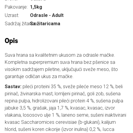
Pakovanje:
1,5kg
Uzrast:
Odrasle - Adult
Sadržaj žitarica:
Sa žitaricama
Opis
Suva hrana sa kvalitetnim ukusom za odrasle mačke.
Kompletna superpremium suva hrana bez pšenice sa
visokim sadržajem piletine, uključujući sveže meso, što
garantuje odličan ukus za mačke.
Sastav:
pileći proteini 35 %, sveže pileće meso 12 %, beli
pirinač, živinarska mast, lomljeni pirinač, goli zob, sušena
repina pulpa, hidrolizovani pileći protein 4 %, sušena pulpa
jabuke 3,5 %, grašak, jaja 1,7 %, kvasac, kvasac, izvor
vlakana, lososovo ulje 1 %, laneno seme, sušeni inaktivirani
kvasac Saccharomices cerevisiae (b-glukani), kalijum
hlorid, sušeni koren cikorije (izvor inulina) 0,2 %, Iucca