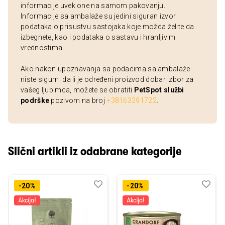
informacije uvek one na samom pakovanju.
Informacije sa ambalaže su jedini siguran izvor
podataka o prisustvu sastojaka koje možda želite da
izbegnete, kao i podataka o sastavu i hranljivim
vrednostima.
Ako nakon upoznavanja sa podacima sa ambalaže
niste sigurni da li je određeni proizvod dobar izbor za
vašeg ljubimca, možete se obratiti
PetSpot službi
podrške
pozivom na broj
+38163291722
.
Slični artikli iz odabrane kategorije
Dodaj
Uporedi
Dod
Upo
-20%
-20%
u
u
listu
listu
želja
želj