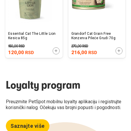
Essential Cat The Little Lion
Grandorf Cat Grain Free
Kesica 85g
Konzerva Pileće Grudi 70g
150,00
RSD
270,00
RSD
DODAJTE U KORPU
DODAJ
120,00
216,00
RSD
RSD
Loyalty program
Preuzmite PetSpot mobilnu loyalty aplikaciju i registrujte
korisnički nalog. Očekuju vas brojni popusti i pogodnosti.
Saznajte više