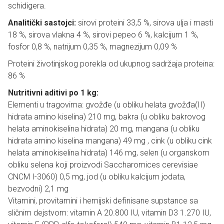
schidigera.
Analitički sastojci:
sirovi proteini 33,5 %, sirova ulja i masti
18 %, sirova vlakna 4 %, sirovi pepeo 6 %, kalcijum 1 %,
fosfor 0,8 %, natrijum 0,35 %, magnezijum 0,09 %
Proteini životinjskog porekla od ukupnog sadržaja proteina:
86 %
Nutritivni aditivi po 1 kg:
Elementi u tragovima: gvožđe (u obliku helata gvožđa(II)
hidrata amino kiselina) 210 mg, bakra (u obliku bakrovog
helata aminokiselina hidrata) 20 mg, mangana (u obliku
hidrata amino kiselina mangana) 49 mg , cink (u obliku cink
helata aminokiselina hidrata) 146 mg, selen (u organskom
obliku selena koji proizvodi Saccharomices cerevisiae
CNCM I-3060) 0,5 mg, jod (u obliku kalcijum jodata,
bezvodni) 2,1 mg
Vitamini, provitamini i hemijski definisane supstance sa
sličnim dejstvom: vitamin A 20.800 IU, vitamin D3 1.270 IU,