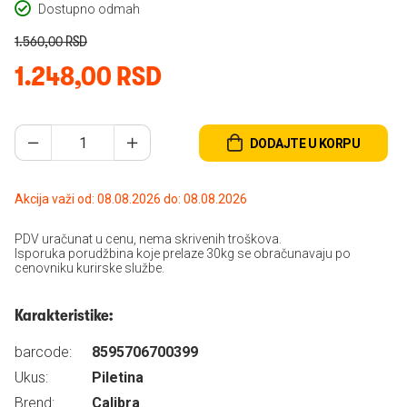
Dostupno odmah
1.560,00 RSD
1.248,00 RSD
DODAJTE U KORPU
Akcija važi od: 08.08.2026 do: 08.08.2026
PDV uračunat u cenu, nema skrivenih troškova.
Isporuka porudžbina koje prelaze 30kg se obračunavaju po
cenovniku kurirske službe.
Karakteristike:
barcode:
8595706700399
Ukus:
Piletina
Brend:
Calibra