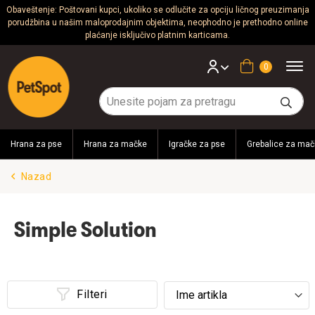
Obaveštenje: Poštovani kupci, ukoliko se odlučite za opciju ličnog preuzimanja
porudžbina u našim maloprodajnim objektima, neophodno je prethodno online
Psi
plaćanje isključivo platnim karticama.
Mačke
Korpa
Glodari
Ptice
Hrana za pse
Hrana za mačke
Igračke za pse
Grebalice za mač
Akvaristika
Nazad
Teraristika
Brendovi
Simple Solution
Blog
Filteri
Akcija!