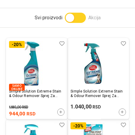
Prijavi se
Svi proizvodi
Akcija
Lista
Uporedi
List
Upo
-20%
želja
želj
SAMO
ONLINE
Simple Solution Extreme Stain
Simple Solution Extreme Stain
& Odour Remover Sprej Za
& Odour Remover Sprej Za
Mačke 500ml
Pse 500ml
1.040,00
RSD
1.180,00
RSD
DODAJTE U KORPU
DODAJ
944,00
RSD
Lista
Uporedi
List
Upo
-20%
želja
želj