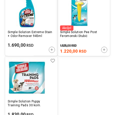
Simple Solution Extreme Stain
Simple Solution Pee Post
+ Odor Remover 945ml
Feromonski Stubić
1.690,00
RSD
1.525,00
RSD
DODAJTE U KORPU
DODAJ
1.220,00
RSD
Lista
Uporedi
želja
Simple Solution Puppy
Training Pads 30 kom.
1.830,00
RSD