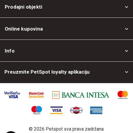
Prodajni objekti
Online kupovina
Opšti uslovi
Info
Politika privatnosti
O nama
Povrat robe
Preuzmite PetSpot loyalty aplikaciju
Prodajni objekti
Posao kod nas
©
2026 Petspot sva prava zadržana.