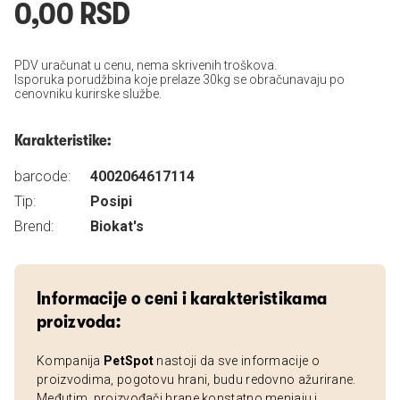
0,00 RSD
PDV uračunat u cenu, nema skrivenih troškova.
Isporuka porudžbina koje prelaze 30kg se obračunavaju po
cenovniku kurirske službe.
Karakteristike:
barcode:
4002064617114
Tip:
Posipi
Brend:
Biokat's
Informacije o ceni i karakteristikama
proizvoda:
Kompanija
PetSpot
nastoji da sve informacije o
proizvodima, pogotovu hrani, budu redovno ažurirane.
Međutim, proizvođači hrane konstatno menjaju i