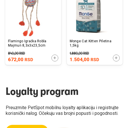
želja
želj
Flamingo Igračka Robla
Monge Cat Kitten Piletina
Majmun 8,3x3x23,5cm
1,5kg
840,00
RSD
1.880,00
RSD
DODAJTE U KORPU
DODAJ
672,00
1.504,00
RSD
RSD
Loyalty program
Preuzmite PetSpot mobilnu loyalty aplikaciju i registrujte
korisnički nalog. Očekuju vas brojni popusti i pogodnosti.