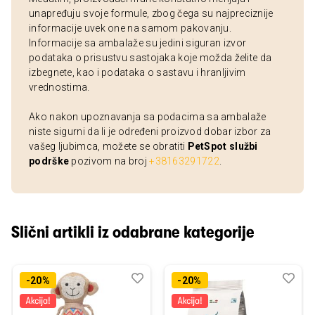
unapređuju svoje formule, zbog čega su najpreciznije
informacije uvek one na samom pakovanju.
Informacije sa ambalaže su jedini siguran izvor
podataka o prisustvu sastojaka koje možda želite da
izbegnete, kao i podataka o sastavu i hranljivim
vrednostima.
Ako nakon upoznavanja sa podacima sa ambalaže
niste sigurni da li je određeni proizvod dobar izbor za
vašeg ljubimca, možete se obratiti
PetSpot službi
podrške
pozivom na broj
+38163291722
.
Slični artikli iz odabrane kategorije
Dodaj
Uporedi
Dod
Upo
-20%
-20%
u
u
listu
listu