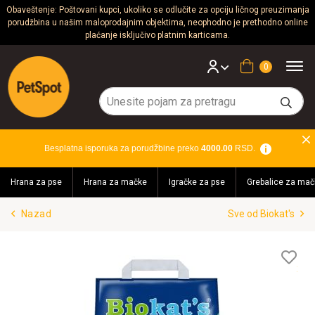
Obaveštenje: Poštovani kupci, ukoliko se odlučite za opciju ličnog preuzimanja
porudžbina u našim maloprodajnim objektima, neophodno je prethodno online
Psi
plaćanje isključivo platnim karticama.
Mačke
Korpa
Glodari
Ptice
Besplatna isporuka za porudžbine preko
4000.00
RSD.
Akvaristika
Hrana za pse
Hrana za mačke
Igračke za pse
Grebalice za mač
Teraristika
Nazad
Sve od Biokat's
Brendovi
Blog
Lis
želj
Akcija!