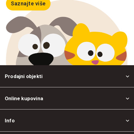
Saznajte više
Prodajni objekti
Online kupovina
Opšti uslovi
Info
Politika privatnosti