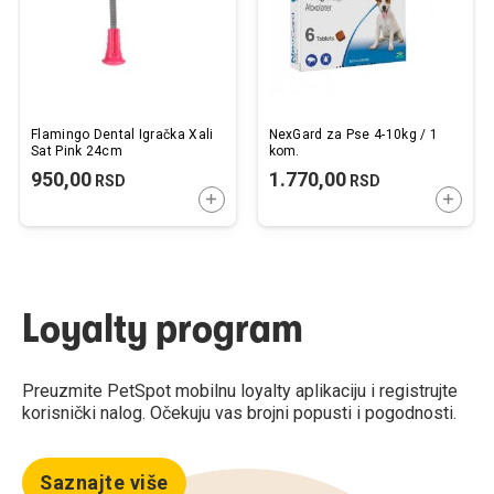
Flamingo Dental Igračka Xali
NexGard za Pse 4-10kg / 1
Sat Pink 24cm
kom.
950,00
1.770,00
RSD
RSD
DODAJTE U KORPU
DODAJ
Loyalty program
Preuzmite PetSpot mobilnu loyalty aplikaciju i registrujte
korisnički nalog. Očekuju vas brojni popusti i pogodnosti.
Saznajte više