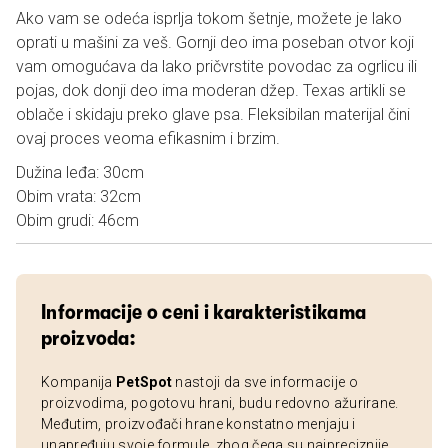
Ako vam se odeća isprlja tokom šetnje, možete je lako
oprati u mašini za veš. Gornji deo ima poseban otvor koji
vam omogućava da lako pričvrstite povodac za ogrlicu ili
pojas, dok donji deo ima moderan džep. Texas artikli se
oblače i skidaju preko glave psa. Fleksibilan materijal čini
ovaj proces veoma efikasnim i brzim.
Dužina leđa: 30cm
Obim vrata: 32cm
Obim grudi: 46cm
Informacije o ceni i karakteristikama
proizvoda:
Kompanija
PetSpot
nastoji da sve informacije o
proizvodima, pogotovu hrani, budu redovno ažurirane.
Međutim, proizvođači hrane konstatno menjaju i
unapređuju svoje formule, zbog čega su najpreciznije