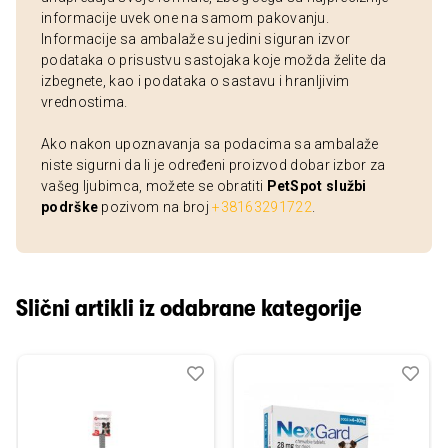
informacije uvek one na samom pakovanju.
Informacije sa ambalaže su jedini siguran izvor
podataka o prisustvu sastojaka koje možda želite da
izbegnete, kao i podataka o sastavu i hranljivim
vrednostima.
Ako nakon upoznavanja sa podacima sa ambalaže
niste sigurni da li je određeni proizvod dobar izbor za
vašeg ljubimca, možete se obratiti
PetSpot službi
podrške
pozivom na broj
+38163291722
.
Slični artikli iz odabrane kategorije
Dodaj
Uporedi
Dod
Upo
u
u
listu
listu
želja
želj