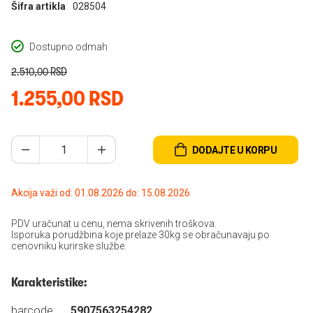
Šifra artikla
028504
Dostupno odmah
2.510,00 RSD
1.255,00 RSD
DODAJTE U KORPU
Akcija važi od: 01.08.2026 do: 15.08.2026
PDV uračunat u cenu, nema skrivenih troškova.
Isporuka porudžbina koje prelaze 30kg se obračunavaju po
cenovniku kurirske službe.
Karakteristike:
barcode:
5907563254282