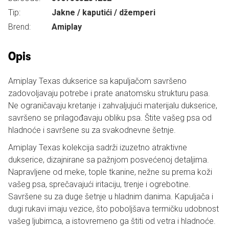
Tip:
Jakne / kaputići / džemperi
Brend:
Amiplay
Opis
Amiplay Texas dukserice sa kapuljačom savršeno
zadovoljavaju potrebe i prate anatomsku strukturu pasa.
Ne ograničavaju kretanje i zahvaljujući materijalu dukserice,
savršeno se prilagođavaju obliku psa. Štite vašeg psa od
hladnoće i savršene su za svakodnevne šetnje.
Amiplay Texas kolekcija sadrži izuzetno atraktivne
dukserice, dizajnirane sa pažnjom posvećenoj detaljima.
Napravljene od meke, tople tkanine, nežne su prema koži
vašeg psa, sprečavajući iritaciju, trenje i ogrebotine.
Savršene su za duge šetnje u hladnim danima. Kapuljača i
dugi rukavi imaju vezice, što poboljšava termičku udobnost
vašeg ljubimca, a istovremeno ga štiti od vetra i hladnoće.