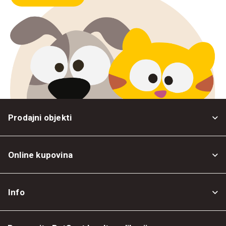
Prodajni objekti
Online kupovina
Opšti uslovi
Info
Politika privatnosti
O nama
Povrat robe