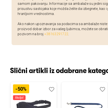
samom pakovanju. Informacije sa ambalaže su jedini sig
prisustvu sastojaka koje možda želite da izbegnete, kao i
hranljivim vrednostima.
Ako nakon upoznavanja sa podacima sa ambalaže niste si
proizvod dobar izbor za vašeg ljubimca, možete se obrati
pozivom na broj
+38163291722
.
Slični artikli iz odabrane katego
-50%
odaj
poredi
Dodaj
Uporedi
Doda
Upor
u
u
istu
listu
listu
elja
želja
želja