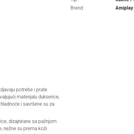
Brend:
Amiplay
javaju potrebe i prate
ljujući materijalu dukserice,
hladnoće i savršene su za
ice, dizajnirane sa pažnjom
e, nežne su prema koži