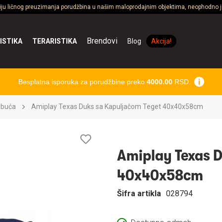
ciju ličnog preuzimanja porudžbina u našim maloprodajnim objektima, neophodno je
Brendovi
ISTIKA
TERARISTIKA
Blog
Akcija!
Besplatna isporuka za porudžbine preko
4000.00
RSD.
obuća
Amiplay Texas Duks sa Kapuljačom Teget 40x40x58cm
Lista
želja
Amiplay Texas D
40x40x58cm
Šifra artikla
028794