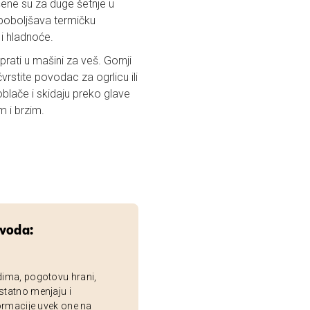
ršene su za duge šetnje u
 poboljšava termičku
i hladnoće.
rati u mašini za veš. Gornji
stite povodac za ogrlicu ili
blače i skidaju preko glave
m i brzim.
zvoda:
dima, pogotovu hrani,
statno menjaju i
ormacije uvek one na