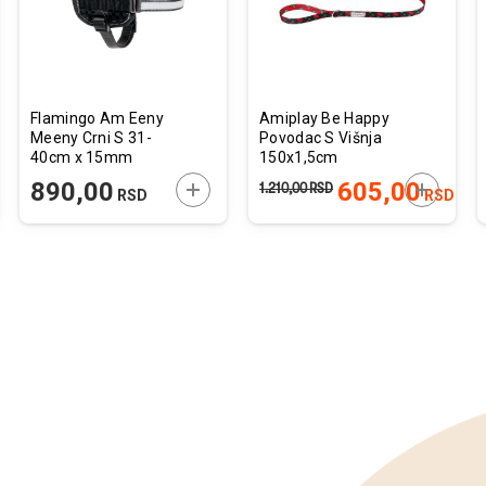
Flamingo Am Eeny
Amiplay Be Happy
Meeny Crni S 31-
Povodac S Višnja
40cm x 15mm
150x1,5cm
JTE U KORPU
DODAJTE U KORPU
DODAJTE
890,00
605,00
1.210,00
RSD
RSD
RSD