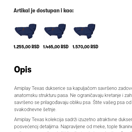
Artikal je dostupan i kao:
1.255,00 RSD
1.465,00 RSD
1.570,00 RSD
Opis
Amiplay Texas dukserice sa kapuljačom savršeno zadovol
anatomsku strukturu pasa. Ne ograničavaju kretanje i zahva
savršeno se prilagođavaju obliku psa. Štite vašeg psa od 
svakodnevne šetnje.
Amiplay Texas kolekcija sadrži izuzetno atraktivne dukser
posvećenoj detaljima. Napravljene od meke, tople tkanin