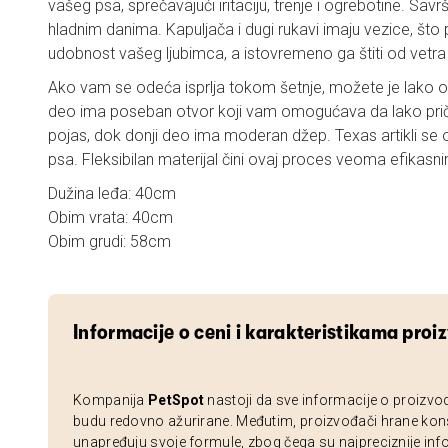
vašeg psa, sprečavajući iritaciju, trenje i ogrebotine. Sav
hladnim danima. Kapuljača i dugi rukavi imaju vezice, što
udobnost vašeg ljubimca, a istovremeno ga štiti od vetra 
Ako vam se odeća isprlja tokom šetnje, možete je lako op
deo ima poseban otvor koji vam omogućava da lako pričvr
pojas, dok donji deo ima moderan džep. Texas artikli se o
psa. Fleksibilan materijal čini ovaj proces veoma efikasni
Dužina leđa: 40cm
Obim vrata: 40cm
Obim grudi: 58cm
Informacije o ceni i karakteristikama proi
Kompanija
PetSpot
nastoji da sve informacije o proizvo
budu redovno ažurirane. Međutim, proizvođači hrane kon
unapređuju svoje formule, zbog čega su najpreciznije inf