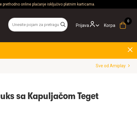
 prethodno online plaćanje isključivo platnim karticama.
Prijava
Korpa
Sve od Amiplay
uks sa Kapuljačom Teget