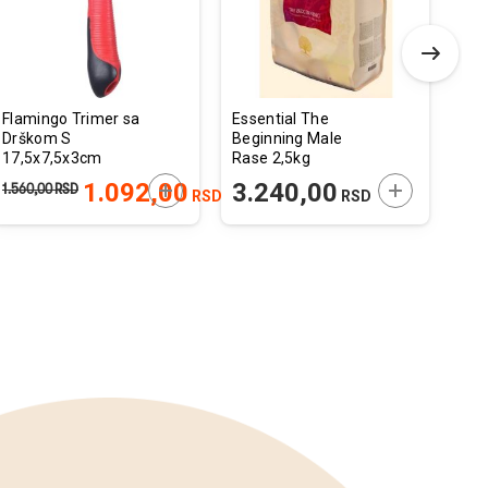
Flamingo Trimer sa
Essential The
Dol
Drškom S
Beginning Male
Pre
17,5x7,5x3cm
Rase 2,5kg
Bak
Bro
 U KORPU
DODAJTE U KORPU
DODAJTE U 
1.092,00
3.240,00
4
1.560,00
RSD
RSD
RSD