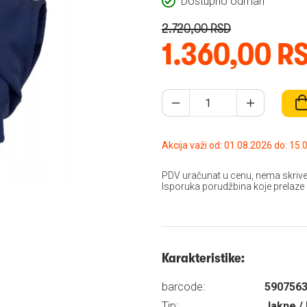
Dostupno odmah
2.720,00 RSD
1.360,00 R
Akcija važi od: 01.08
PDV uračunat u cenu, nema skrive
Isporuka porudžbina koje prelaze
Karakteristike:
barcode:
590756
Tip:
Jakne / 