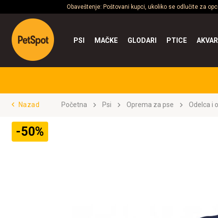
Obaveštenje: Poštovani kupci, ukoliko se odlučite za op
PSI
MAČKE
GLODARI
PTICE
AKVAR
Nazad
Početna
Psi
Oprema za pse
Odelca i 
-50%