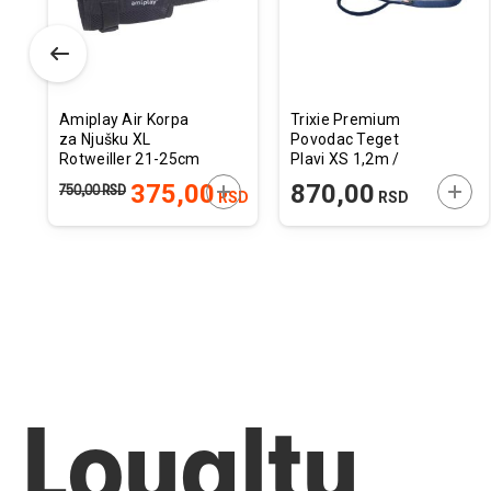
Amiplay Air Korpa
Trixie Premium
za Njušku XL
Povodac Teget
Rotweiller 21-25cm
Plavi XS 1,2m /
x 30-50cm
10mm
ODAJTE U KORPU
DODAJTE U KORPU
DODA
375,00
870,00
750,00
RSD
RSD
RSD
Loyalty