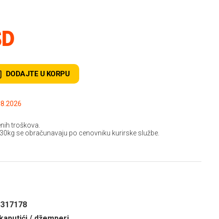
SD
DODAJTE U KORPU
.2026 do: 15.08.2026
nih troškova.
 30kg se obračunavaju po cenovniku kurirske službe.
3317178
kaputići / džemperi