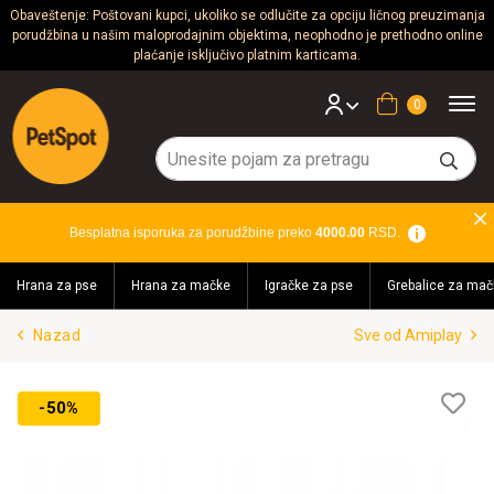
Obaveštenje: Poštovani kupci, ukoliko se odlučite za opciju ličnog preuzimanja
porudžbina u našim maloprodajnim objektima, neophodno je prethodno online
Psi
plaćanje isključivo platnim karticama.
Mačke
Korpa
Glodari
Ptice
Besplatna isporuka za porudžbine preko
4000.00
RSD.
Akvaristika
Hrana za pse
Hrana za mačke
Igračke za pse
Grebalice za mač
Teraristika
Nazad
Sve od Amiplay
Brendovi
Blog
Lis
-50%
želj
Akcija!