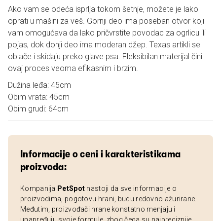
Ako vam se odeća isprlja tokom šetnje, možete je lako
oprati u mašini za veš. Gornji deo ima poseban otvor koji
vam omogućava da lako pričvrstite povodac za ogrlicu ili
pojas, dok donji deo ima moderan džep. Texas artikli se
oblače i skidaju preko glave psa. Fleksibilan materijal čini
ovaj proces veoma efikasnim i brzim.
Dužina leđa: 45cm
Obim vrata: 45cm
Obim grudi: 64cm
Informacije o ceni i karakteristikama
proizvoda:
Kompanija
PetSpot
nastoji da sve informacije o
proizvodima, pogotovu hrani, budu redovno ažurirane.
Međutim, proizvođači hrane konstatno menjaju i
unapređuju svoje formule, zbog čega su najpreciznije