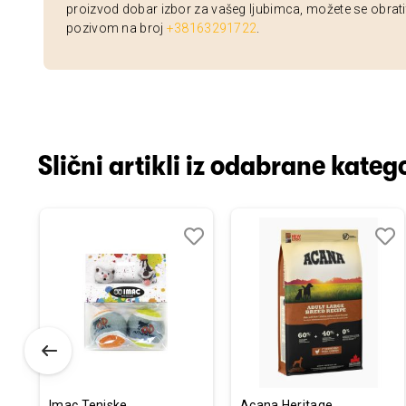
proizvod dobar izbor za vašeg ljubimca, možete se obrati
pozivom na broj
+38163291722
.
Slični artikli iz odabrane katego
odaj
poredi
Dodaj
Uporedi
Doda
Upor
u
u
istu
listu
listu
elja
želja
želja
Imac Teniske
Acana Heritage