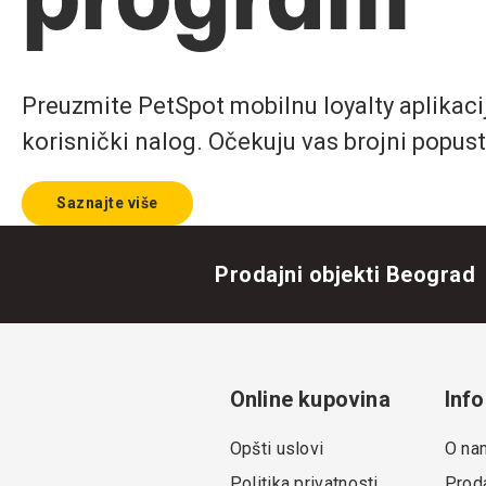
Preuzmite PetSpot mobilnu loyalty aplikaciju
korisnički nalog. Očekuju vas brojni popust
Saznajte više
Prodajni objekti Beograd
Online kupovina
Info
Opšti uslovi
O na
Politika privatnosti
Proda