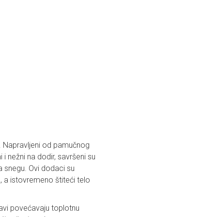
gu. Napravljeni od pamučnog
i i nežni na dodir, savršeni su
na snegu. Ovi dodaci su
, a istovremeno štiteći telo
avi povećavaju toplotnu