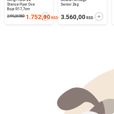
Štence Flyer Dve
Senior 2kg
Boje R17,7cm
JTE U KORPU
DODAJTE U KORPU
DODAJTE
1.752,00
3.560,00
2.190,00
RSD
RSD
RSD