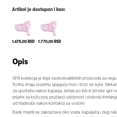
Artikal je dostupan i kao:
1.675,00 RSD
1.770,00 RSD
Opis
SPA kolekcija je linija visokokvalitetnih proizvoda za ne
frotira, imaju izuzetnu upijajuću moć i brzo se suše. Mekan
za upotrebu nakon kupanja, šetnje po kiši ili zimske igre 
prijatni za kožu psa, pružajući udobnost i slobodu kretanja
od hladnoće nakon kontakta sa vodom.
Bade mantil se zakopčava oko vrata. kapuljača i dugi ruk