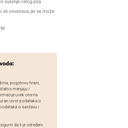
ući sušenje celog psa.
ako se osvežava, jer se može
nje.
zvoda:
dima, pogotovu hrani,
statno menjaju i
ormacije uvek one na
uran izvor podataka o
 podataka o sastavu i
gurni da li je određeni