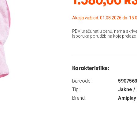
Akcija važi od: 01.08
PDV uračunat u cenu, nema skrive
Isporuka porudžbina koje prelaze
Karakteristike:
barcode:
590756
Tip:
Jakne / 
Brend:
Amiplay