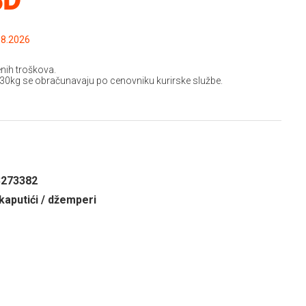
.2026 do: 15.08.2026
nih troškova.
 30kg se obračunavaju po cenovniku kurirske službe.
3273382
kaputići / džemperi