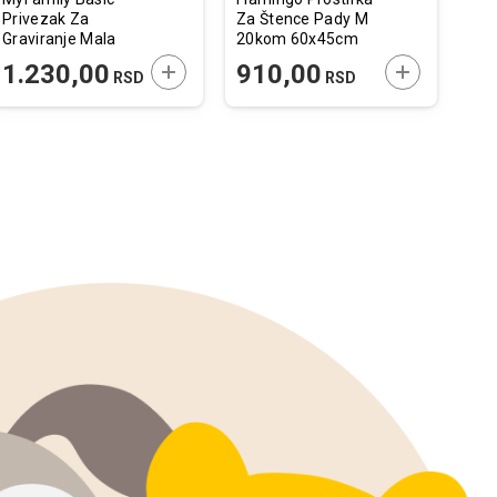
Privezak Za
Za Štence Pady M
Zig
Graviranje Mala
20kom 60x45cm
55
Crna Koska
 U KORPU
DODAJTE U KORPU
DODAJTE U 
1.230,00
910,00
4
RSD
RSD
Aluminijum