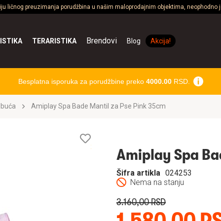
ciju ličnog preuzimanja porudžbina u našim maloprodajnim objektima, neophodno je
Brendovi
ISTIKA
TERARISTIKA
Blog
Akcija!
Besplatna isporuka za porudžbine preko
4000.00
RSD.
obuća
Amiplay Spa Bade Mantil za Pse Pink 35cm
Lista
želja
Amiplay Spa Bad
Šifra artikla
024253
Nema na stanju
3.160,00 RSD
1.580,00 R