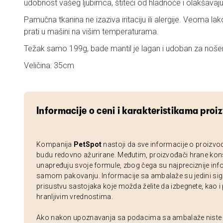
udobnost vašeg ljubimca, štiteći od hladnoće i olakšavaj
Pamučna tkanina ne izaziva iritaciju ili alergije. Veoma l
prati u mašini na višim temperaturama.
Težak samo 199g, bade mantil je lagan i udoban za noše
Veličina: 35cm
Informacije o ceni i karakteristikama proi
Kompanija
PetSpot
nastoji da sve informacije o proizvo
budu redovno ažurirane. Međutim, proizvođači hrane kon
unapređuju svoje formule, zbog čega su najpreciznije inf
samom pakovanju. Informacije sa ambalaže su jedini sig
prisustvu sastojaka koje možda želite da izbegnete, kao i
hranljivim vrednostima.
Ako nakon upoznavanja sa podacima sa ambalaže niste si