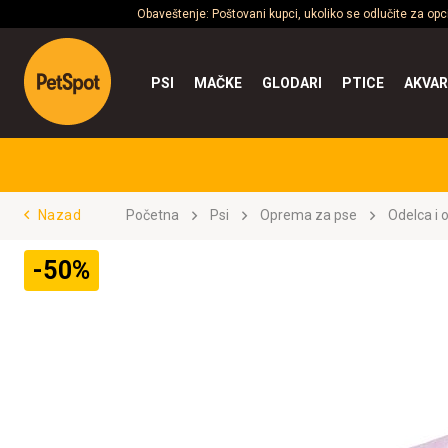
Obaveštenje: Poštovani kupci, ukoliko se odlučite za op
PSI
MAČKE
GLODARI
PTICE
AKVAR
Nazad
Početna
Psi
Oprema za pse
Odelca i 
-50%