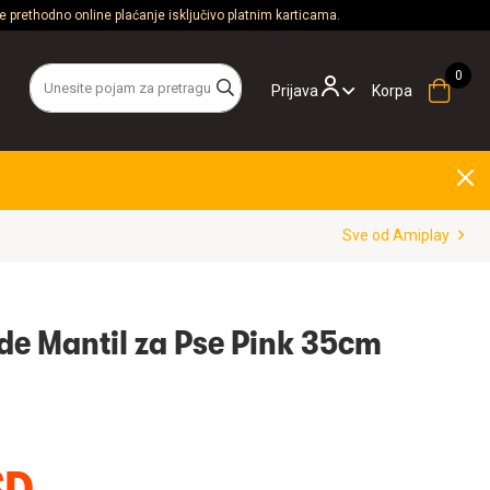
 prethodno online plaćanje isključivo platnim karticama.
Prijava
Korpa
Sve od Amiplay
e Mantil za Pse Pink 35cm
SD