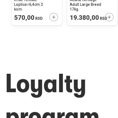
Loptice r6,4cm 2
Adult Large Breed
kom.
17kg
ODAJTE U KORPU
DODAJTE U KORPU
DODA
570,00
19.380,00
RSD
RSD
Loyalty
program