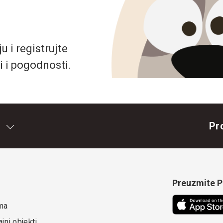
 i registrujte
i i pogodnosti.
Pr
Preuzmite Pe
ma
jni objekti