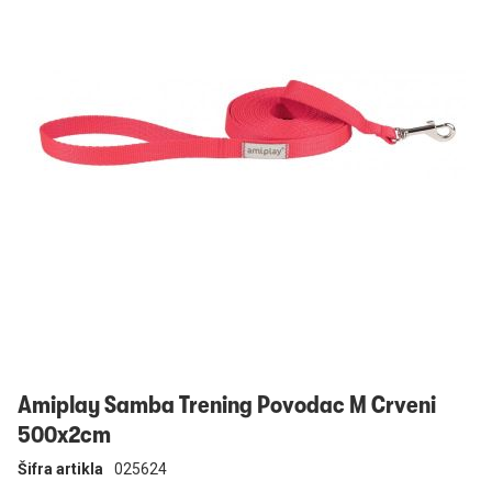
Prijavi se
Amiplay Samba Trening Povodac M Crveni
500x2cm
Šifra artikla
025624