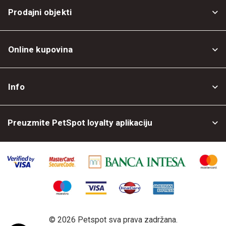
Prodajni objekti
Online kupovina
Opšti uslovi
Info
Politika privatnosti
O nama
Povrat robe
Preuzmite PetSpot loyalty aplikaciju
Prodajni objekti
Posao kod nas
©
2026 Petspot sva prava zadržana.