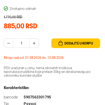
Dostupno odmah
1.770,00 RSD
885,00 RSD
DODAJTE U KORPU
Akcija važi od: 01.08.2026 do: 15.08.2026
PDV uračunat u cenu, nema skrivenih troškova.
Isporuka porudžbina koje prelaze 30kg se obračunavaju po
cenovniku kurirske službe.
Karakteristike:
barcode:
5907563301795
Tip:
Povoci