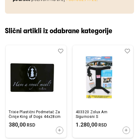
Slični artikli iz odabrane kategorije
Dodaj
Uporedi
Dod
Upo
u
u
listu
listu
želja
želj
Trixie Plastični Podmetač Za
403320 Zolux Am
Činije King of Dogs 44x28cm
Sigurnosni S
380,00
1.280,00
RSD
RSD
DODAJTE U KORPU
DODAJ