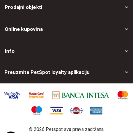
Prodajni objekti
Online kupovina
Opšti uslovi
Info
Politika privatnosti
O nama
Povrat robe
Preuzmite PetSpot loyalty aplikaciju
Prodajni objekti
Posao kod nas
©
2026 Petspot sva prava zadržana.