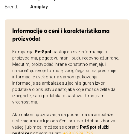
Brend:
Amiplay
Informacije o ceni i karakteristikama
proizvoda:
Kompanija
PetSpot
nastoji da sve informacije o
proizvodima, pogotovu hrani, budu redovno ažurirane.
Međutim, proizvođači hrane konstatno menjaju i
unapređuju svoje formule, zbog čega su najpreciznije
informacije uvek one na samom pakovanju.
Informacije sa ambalaže su jedini siguran izvor
podataka o prisustvu sastojaka koje možda želite da
izbegnete, kao i podataka o sastavu i hranljivim
vrednostima.
Ako nakon upoznavanja sa podacima sa ambalaže
niste sigurni da li je određeni proizvod dobar izbor za
vašeg ljubimca, možete se obratiti
PetSpot službi
podrške
pozivom na broj
+38163291722
.