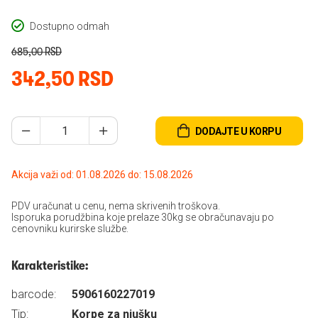
Dostupno odmah
685,00 RSD
342,50 RSD
DODAJTE U KORPU
Akcija važi od: 01.08.2026 do: 15.08.2026
PDV uračunat u cenu, nema skrivenih troškova.
Isporuka porudžbina koje prelaze 30kg se obračunavaju po
cenovniku kurirske službe.
Karakteristike:
barcode:
5906160227019
Tip:
Korpe za njušku