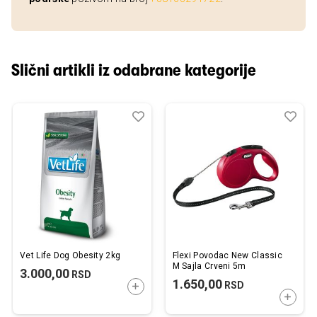
Slični artikli iz odabrane kategorije
Dodaj
Uporedi
Dod
Upo
u
u
listu
listu
želja
želj
Vet Life Dog Obesity 2kg
Flexi Povodac New Classic
M Sajla Crveni 5m
3.000,00
RSD
1.650,00
RSD
DODAJTE U KORPU
DODAJ