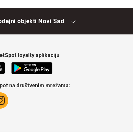
odajni objekti Novi Sad
tSpot loyalty aplikaciju
Spot na društvenim mrežama: