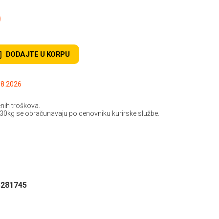
D
DODAJTE U KORPU
.2026 do: 15.08.2026
nih troškova.
 30kg se obračunavaju po cenovniku kurirske službe.
3281745