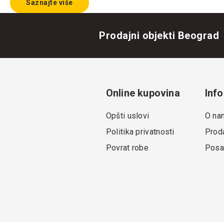
Saznajte više
Prodajni objekti Beograd
Online kupovina
Info
Opšti uslovi
O na
Politika privatnosti
Proda
Povrat robe
Posa