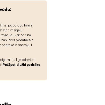
zvoda:
dima, pogotovu hrani,
statno menjaju i
ormacije uvek one na
uran izvor podataka o
 podataka o sastavu i
gurni da li je određeni
ti
PetSpot službi podrške