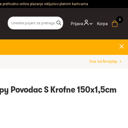
 prethodno online plaćanje isključivo platnim karticama.
Prijava
Korpa
Sve od Amiplay
py Povodac S Krofne 150x1,5cm