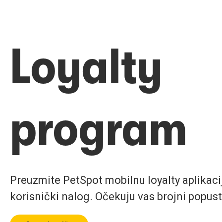
Loyalty
program
Preuzmite PetSpot mobilnu loyalty aplikaciju
korisnički nalog. Očekuju vas brojni popust