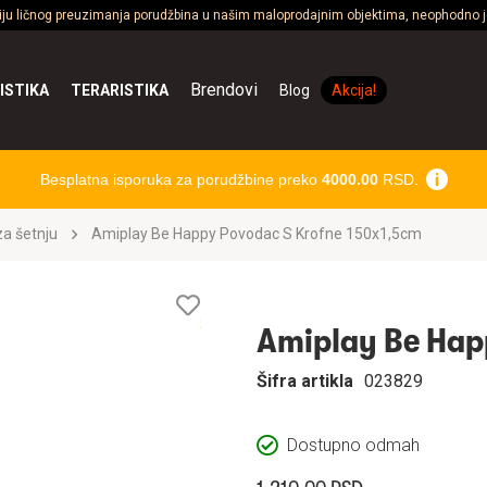
ciju ličnog preuzimanja porudžbina u našim maloprodajnim objektima, neophodno je
Brendovi
ISTIKA
TERARISTIKA
Blog
Akcija!
Besplatna isporuka za porudžbine preko
4000.00
RSD.
a šetnju
Amiplay Be Happy Povodac S Krofne 150x1,5cm
Lista
želja
Amiplay Be Hap
Šifra artikla
023829
Dostupno odmah