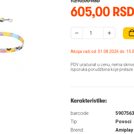
1.210,00 RSD
605,00 RS
Akcija važi od: 01.08
PDV uračunat u cenu, nema skrive
Isporuka porudžbina koje prelaze
Karakteristike:
barcode:
590756
Tip:
Povoci
Brend:
Amiplay