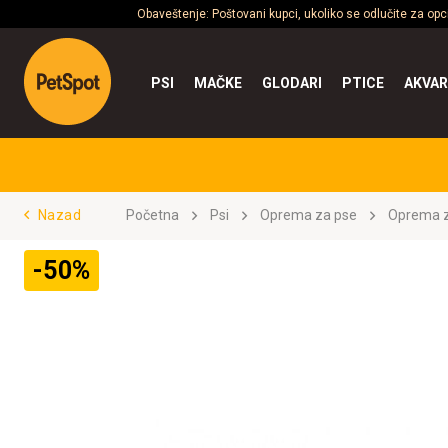
Obaveštenje: Poštovani kupci, ukoliko se odlučite za op
PSI
MAČKE
GLODARI
PTICE
AKVAR
Nazad
Početna
Psi
Oprema za pse
Oprema z
-50%