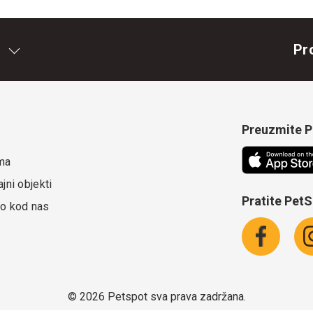
Pr
Preuzmite Pe
ma
jni objekti
Pratite Pet
o kod nas
©
2026 Petspot sva prava zadržana.