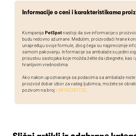
Informacije o ceni i karakteristikama proi
Kompanija
PetSpot
nastoji da sve informacije o proizvo
budu redovno ažurirane. Međutim, proizvođači hrane kon
unapređuju svoje formule, zbog čega su najpreciznije inf
samom pakovanju. Informacije sa ambalaže su jedini sig
prisustvu sastojaka koje možda želite da izbegnete, kao i
hranljivim vrednostima.
Ako nakon upoznavanja sa podacima sa ambalaže niste si
proizvod dobar izbor za vašeg ljubimca, možete se obrati
pozivom na broj
+38163291722
.