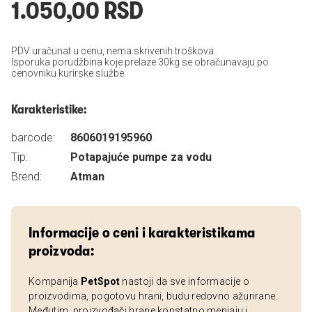
1.050,00 RSD
PDV uračunat u cenu, nema skrivenih troškova.
Isporuka porudžbina koje prelaze 30kg se obračunavaju po
cenovniku kurirske službe.
Karakteristike:
barcode:
8606019195960
Tip:
Potapajuće pumpe za vodu
Brend:
Atman
Informacije o ceni i karakteristikama
proizvoda:
Kompanija
PetSpot
nastoji da sve informacije o
proizvodima, pogotovu hrani, budu redovno ažurirane.
Međutim, proizvođači hrane konstatno menjaju i