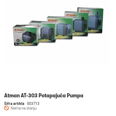
Prijavi se
Atman AT-303 Potapajuća Pumpa
Šifra artikla
003713
Nema na stanju