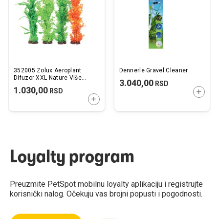
želja
želj
352005 Zolux Aeroplant
Dennerle Gravel Cleaner
Difuzor XXL Nature Više
3.040,00
RSD
Vrsta
1.030,00
RSD
DODAJ
DODAJTE U KORPU
Loyalty program
Preuzmite PetSpot mobilnu loyalty aplikaciju i registrujte
korisnički nalog. Očekuju vas brojni popusti i pogodnosti.