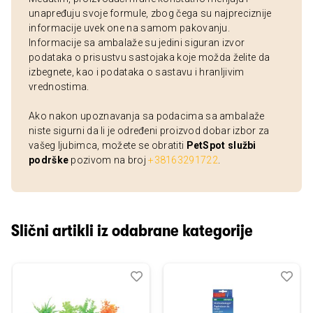
unapređuju svoje formule, zbog čega su najpreciznije
informacije uvek one na samom pakovanju.
Informacije sa ambalaže su jedini siguran izvor
podataka o prisustvu sastojaka koje možda želite da
izbegnete, kao i podataka o sastavu i hranljivim
vrednostima.
Ako nakon upoznavanja sa podacima sa ambalaže
niste sigurni da li je određeni proizvod dobar izbor za
vašeg ljubimca, možete se obratiti
PetSpot službi
podrške
pozivom na broj
+38163291722
.
Slični artikli iz odabrane kategorije
Dodaj
Uporedi
Dod
Upo
u
u
listu
listu