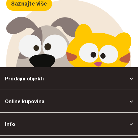
Saznajte više
Prodajni objekti
Online kupovina
Opšti uslovi
Info
Politika privatnosti