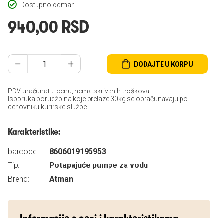
Dostupno odmah
940,00 RSD
DODAJTE U KORPU
PDV uračunat u cenu, nema skrivenih troškova.
Isporuka porudžbina koje prelaze 30kg se obračunavaju po
cenovniku kurirske službe.
Karakteristike:
barcode:
8606019195953
Tip:
Potapajuće pumpe za vodu
Brend:
Atman