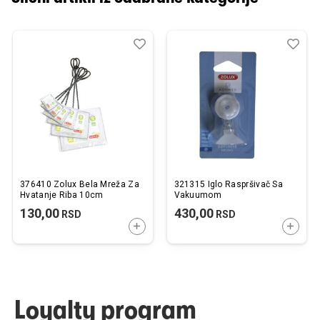
Dodaj
Uporedi
Dod
Upo
u
u
listu
listu
želja
želj
376410 Zolux Bela Mreža Za
321315 Iglo Raspršivač Sa
Hvatanje Riba 10cm
Vakuumom
130,00
430,00
RSD
RSD
DODAJTE U KORPU
DODAJ
Loyalty program