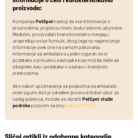
Informacije o ceni i karakteristikama
proizvoda:
Kompanija
PetSpot
nastoji da sve informacije o
proizvodima, pogotovu hrani, budu redovno ažurirane.
Međutim, proizvođači hrane konstatno menjaju i
unapređuju svoje formule, zbog čega su najpreciznije
informacije uvek one na samom pakovanju.
Informacije sa ambalaže su jedini siguran izvor
podataka o prisustvu sastojaka koje možda želite da
izbegnete, kao i podataka o sastavu i hranljivim
vrednostima.
Ako nakon upoznavanja sa podacima sa ambalaže
niste sigurni da li je određeni proizvod dobar izbor za
vašeg ljubimca, možete se obratiti
PetSpot službi
podrške
pozivom na broj
+38163291722
.
Slični artikli iz odabrane kategorije