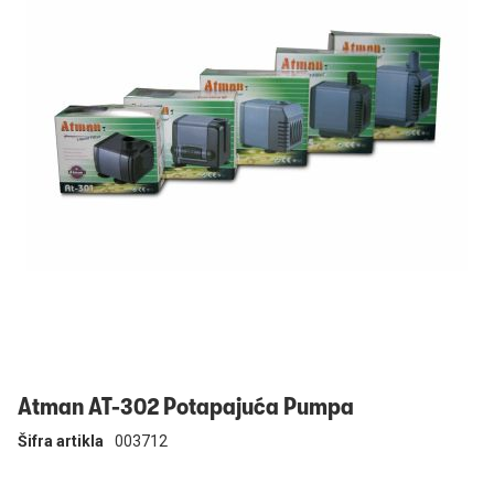
Prijavi se
Atman AT-302 Potapajuća Pumpa
Šifra artikla
003712