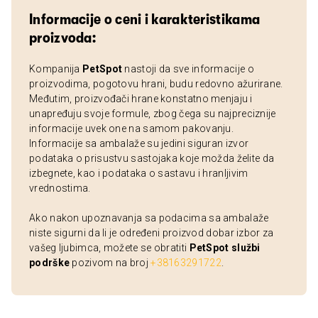
Informacije o ceni i karakteristikama
proizvoda:
Kompanija
PetSpot
nastoji da sve informacije o
proizvodima, pogotovu hrani, budu redovno ažurirane.
Međutim, proizvođači hrane konstatno menjaju i
unapređuju svoje formule, zbog čega su najpreciznije
informacije uvek one na samom pakovanju.
Informacije sa ambalaže su jedini siguran izvor
podataka o prisustvu sastojaka koje možda želite da
izbegnete, kao i podataka o sastavu i hranljivim
vrednostima.
Ako nakon upoznavanja sa podacima sa ambalaže
niste sigurni da li je određeni proizvod dobar izbor za
vašeg ljubimca, možete se obratiti
PetSpot službi
podrške
pozivom na broj
+38163291722
.