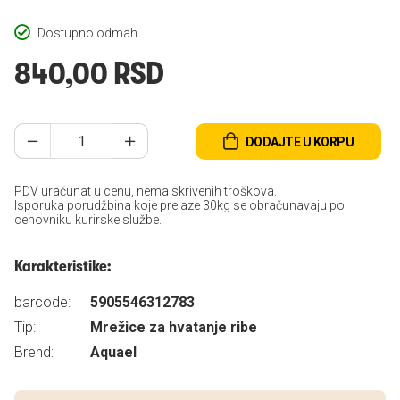
Dostupno odmah
840,00 RSD
DODAJTE U KORPU
PDV uračunat u cenu, nema skrivenih troškova.
Isporuka porudžbina koje prelaze 30kg se obračunavaju po
cenovniku kurirske službe.
Karakteristike:
barcode:
5905546312783
Tip:
Mrežice za hvatanje ribe
Brend:
Aquael