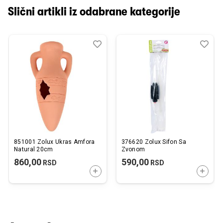
Slični artikli iz odabrane kategorije
Dodaj
Uporedi
Dod
Upo
u
u
listu
listu
želja
želj
851001 Zolux Ukras Amfora
376620 Zolux Sifon Sa
Natural 20cm
Zvonom
860,00
590,00
RSD
RSD
DODAJTE U KORPU
DODAJ