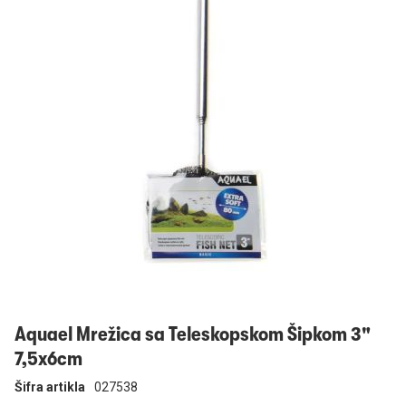
Prijavi se
Aquael Mrežica sa Teleskopskom Šipkom 3"
7,5x6cm
Šifra artikla
027538