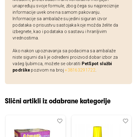
unapređuju svoje formule, zbog čega su najpreciznije
informacije uvek one na samom pakovanju.
Informacije sa ambalaže su jedini siguran izvor
podataka o prisustvu sastojaka koje možda želite da
izbegnete, kao i podataka o sastavu i hranljivim
vrednostima.
Ako nakon upoznavanja sa podacima sa ambalaže
niste sigurni da li je određeni proizvod dobar izbor za
vašeg ljubimca, možete se obratiti
PetSpot službi
podrške
pozivom na broj
+38163291722
.
Slični artikli iz odabrane kategorije
Dodaj
Uporedi
Dod
Upo
u
u
listu
listu