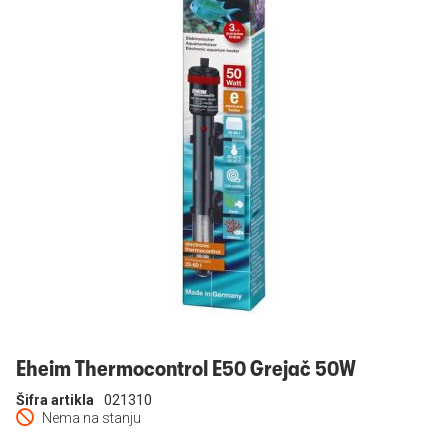
Prijavi se
Eheim Thermocontrol E50 Grejač 50W
Šifra artikla
021310
Nema na stanju