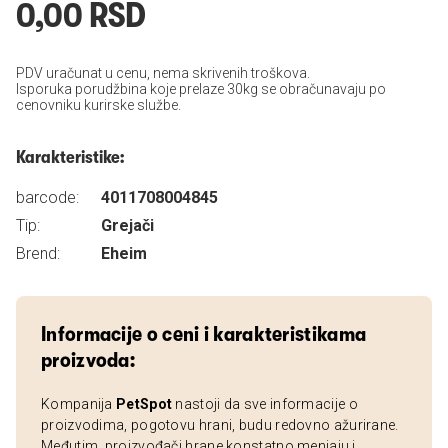
0,00 RSD
PDV uračunat u cenu, nema skrivenih troškova.
Isporuka porudžbina koje prelaze 30kg se obračunavaju po
cenovniku kurirske službe.
Karakteristike:
barcode:
4011708004845
Tip:
Grejači
Brend:
Eheim
Informacije o ceni i karakteristikama
proizvoda:
Kompanija
PetSpot
nastoji da sve informacije o
proizvodima, pogotovu hrani, budu redovno ažurirane.
Međutim, proizvođači hrane konstatno menjaju i