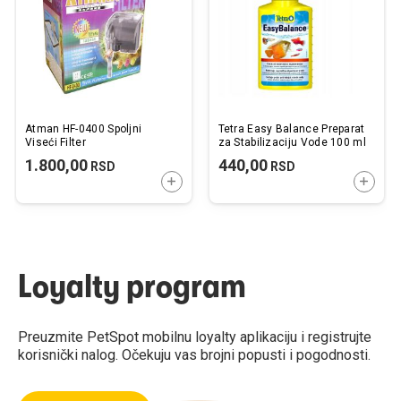
želja
želj
Atman HF-0400 Spoljni
Tetra Easy Balance Preparat
Viseći Filter
za Stabilizaciju Vode 100 ml
1.800,00
440,00
RSD
RSD
DODAJTE U KORPU
DODAJ
Loyalty program
Preuzmite PetSpot mobilnu loyalty aplikaciju i registrujte
korisnički nalog. Očekuju vas brojni popusti i pogodnosti.