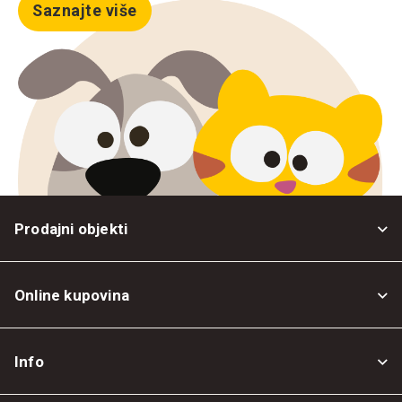
Saznajte više
Prodajni objekti
Online kupovina
Opšti uslovi
Info
Politika privatnosti