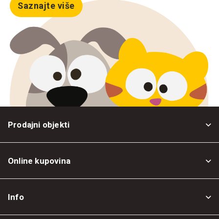
Saznajte više
Prodajni objekti
Online kupovina
Opšti uslovi
Info
Politika privatnosti