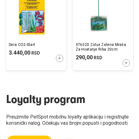
želja
želj
Sera CO2-Start
376320 Zolux Zelena Mreža
Za Hvatanje Riba 20cm
3.440,00
RSD
290,00
RSD
DODAJTE U KORPU
DODAJ
Loyalty program
Preuzmite PetSpot mobilnu loyalty aplikaciju i registrujte
korisnički nalog. Očekuju vas brojni popusti i pogodnosti.