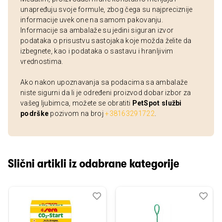
unapređuju svoje formule, zbog čega su najpreciznije
informacije uvek one na samom pakovanju.
Informacije sa ambalaže su jedini siguran izvor
podataka o prisustvu sastojaka koje možda želite da
izbegnete, kao i podataka o sastavu i hranljivim
vrednostima.
Ako nakon upoznavanja sa podacima sa ambalaže
niste sigurni da li je određeni proizvod dobar izbor za
vašeg ljubimca, možete se obratiti
PetSpot službi
podrške
pozivom na broj
+38163291722
.
Slični artikli iz odabrane kategorije
Dodaj
Uporedi
Dod
Upo
u
u
listu
listu