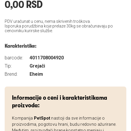
0,00 RSD
PDV uračunat u cenu, nema skrivenih troškova.
Isporuka porudžbina koje prelaze 30kg se obračunavaju po
cenovniku kurirske službe.
Karakteristike:
barcode:
4011708004920
Tip:
Grejači
Brend:
Eheim
Informacije o ceni i karakteristikama
proizvoda:
Kompanija
PetSpot
nastoji da sve informacije o
proizvodima, pogotovu hrani, budu redovno ažurirane.
Međutim, proizvođači hrane konstatno menjaju i