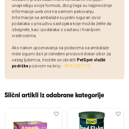
unapređuju svoje formule, zbog čega su najpreciznije
informacije uvek one na samom pakovanju.
Informacije sa ambalaže su jedini siguran izvor
podataka o prisustvu sastojaka koje možda želite da
izbegnete, kao i podataka o sastavu i hranljivim
vrednostima.
Ako nakon upoznavanja sa podacima sa ambalaže
niste sigurni da li je određeni proizvod dobar izbor za
vašeg ljubimca, možete se obratiti
PetSpot službi
podrške
pozivom na broj
+38163291722
.
Slični artikli iz odabrane kategorije
Dodaj
Uporedi
Dod
Upo
u
u
listu
listu