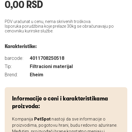
0,00 RSD
PDV uračunat u cenu, nema skrivenih troškova.
Isporuka porudžbina koje prelaze 30kg se obračunavaju po
cenovniku kurirske službe.
Karakteristike:
barcode:
4011708250518
Tip:
Filtracioni materijal
Brend:
Eheim
Informacije o ceni i karakteristikama
proizvoda:
Kompanija
PetSpot
nastoji da sve informacije o
proizvodima, pogotovu hrani, budu redovno ažurirane.
Međutim, proizvođači hrane konstatno menjaju i