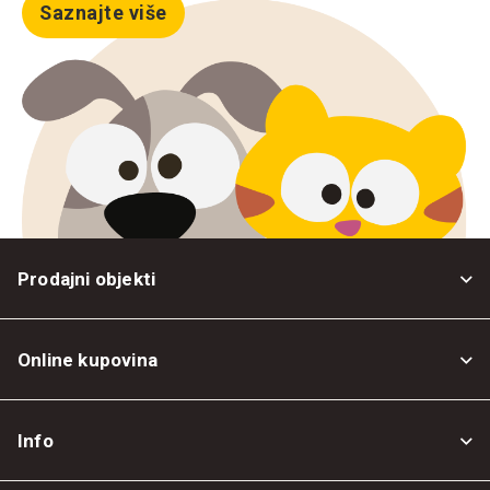
Saznajte više
Prodajni objekti
Online kupovina
Opšti uslovi
Info
Politika privatnosti