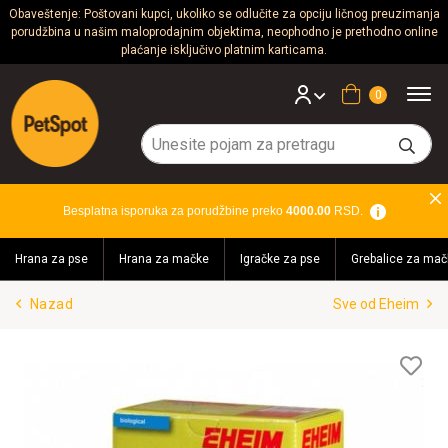
Obaveštenje: Poštovani kupci, ukoliko se odlučite za opciju ličnog preuzimanja
porudžbina u našim maloprodajnim objektima, neophodno je prethodno online
Psi
plaćanje isključivo platnim karticama.
Mačke
Korpa
Glodari
Ptice
Besplatna isporuka za porudžbine preko
4000.00
RSD.
Akvaristika
Hrana za pse
Hrana za mačke
Igračke za pse
Grebalice za mač
Teraristika
Nazad
Sve od Eheim
Brendovi
Blog
Lis
želj
Akcija!