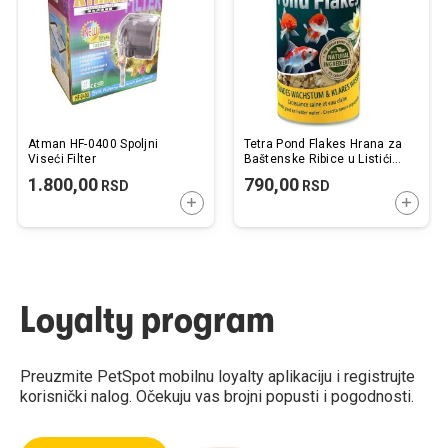
želja
želj
Atman HF-0400 Spoljni
Tetra Pond Flakes Hrana za
Viseći Filter
Baštenske Ribice u Listićima
1 l
1.800,00
790,00
RSD
RSD
DODAJTE U KORPU
DODAJ
Loyalty program
Preuzmite PetSpot mobilnu loyalty aplikaciju i registrujte
korisnički nalog. Očekuju vas brojni popusti i pogodnosti.