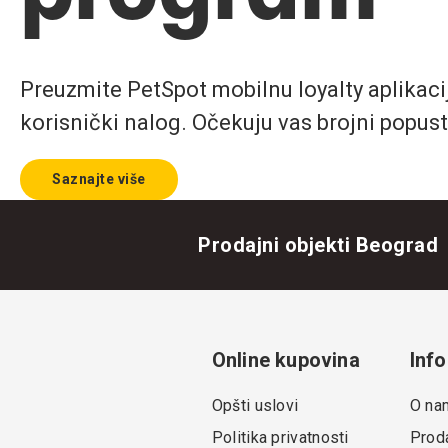
Preuzmite PetSpot mobilnu loyalty aplikaciju
korisnički nalog. Očekuju vas brojni popust
Saznajte više
Prodajni objekti Beograd
Online kupovina
Info
Opšti uslovi
O na
Politika privatnosti
Proda