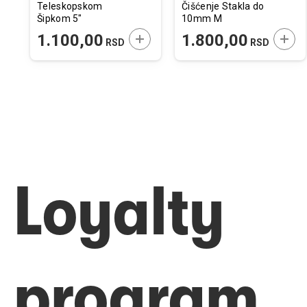
Teleskopskom
Čišćenje Stakla do
Šipkom 5"
10mm M
12,5x10cm
ODAJTE U KORPU
DODAJTE U KORPU
DODA
1.100,00
1.800,00
RSD
RSD
Loyalty
program