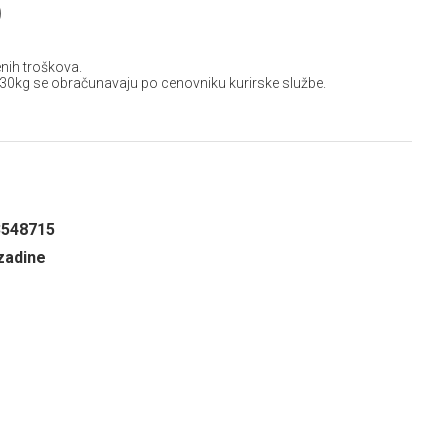
D
nih troškova.
 30kg se obračunavaju po cenovniku kurirske službe.
3548715
zadine