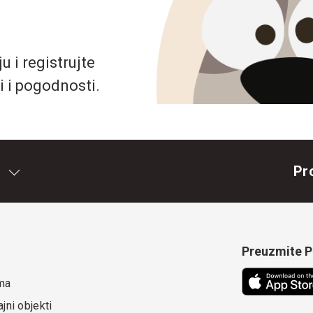
 i registrujte
i i pogodnosti.
Pr
Preuzmite Pe
ma
jni objekti