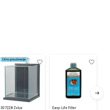
Dodaj
Uporedi
Dodaj
Uporedi
u
u
listu
listu
želja
želja
307228 Zolux
Easy-Life Filter
Eas