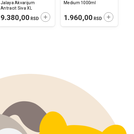
Jalaya Akvarijum
Medium 1000ml
Me
Antracit Siva XL
25x25x30cm
 U KORPU
DODAJTE U KORPU
DODAJTE U 
9.380,00
1.960,00
4
RSD
RSD