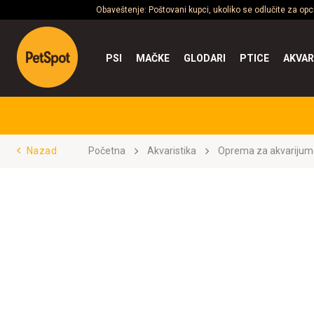
Obaveštenje: Poštovani kupci, ukoliko se odlučite za op
PSI
MAČKE
GLODARI
PTICE
AKVAR
Nazad
Početna
Akvaristika
Oprema za akvarijum