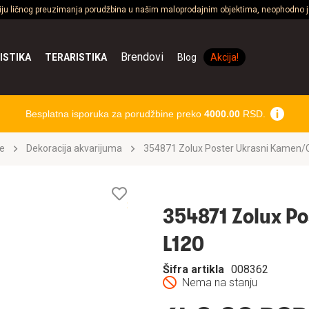
ciju ličnog preuzimanja porudžbina u našim maloprodajnim objektima, neophodno je
Brendovi
ISTIKA
TERARISTIKA
Blog
Akcija!
Besplatna isporuka za porudžbine preko
4000.00
RSD.
e
Dekoracija akvarijuma
354871 Zolux Poster Ukrasni Kamen/C
Lista
želja
354871 Zolux P
L120
Šifra artikla
008362
Nema na stanju