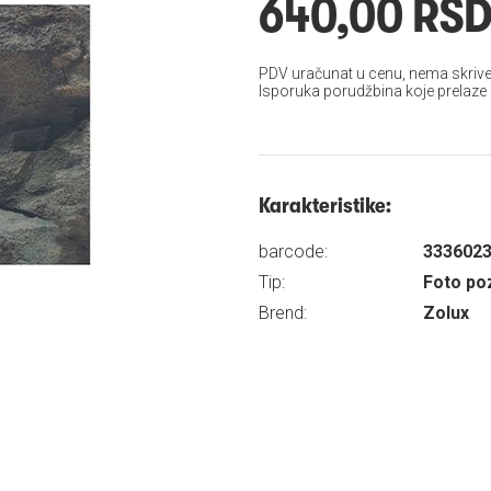
640,00 RS
PDV uračunat u cenu, nema skrive
Isporuka porudžbina koje prelaze
Karakteristike:
barcode:
333602
Tip:
Foto po
Brend:
Zolux