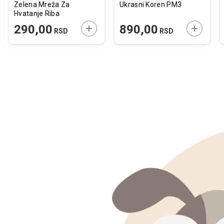
Zelena Mreža Za
Ukrasni Koren PM3
Hvatanje Riba
20cm
JTE U KORPU
DODAJTE U KORPU
DODAJTE
290,00
890,00
RSD
RSD