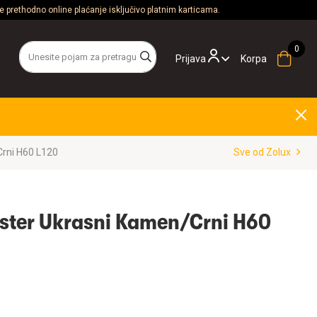
 prethodno online plaćanje isključivo platnim karticama.
Prijava
Korpa
rni H60 L120
Sve od Zolux
oster Ukrasni Kamen/Crni H60