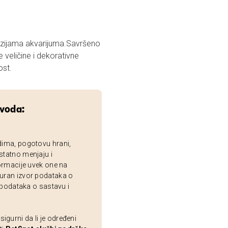
 veličine i dekorativne
ost.
zvoda:
dima, pogotovu hrani,
statno menjaju i
ormacije uvek one na
uran izvor podataka o
 podataka o sastavu i
gurni da li je određeni