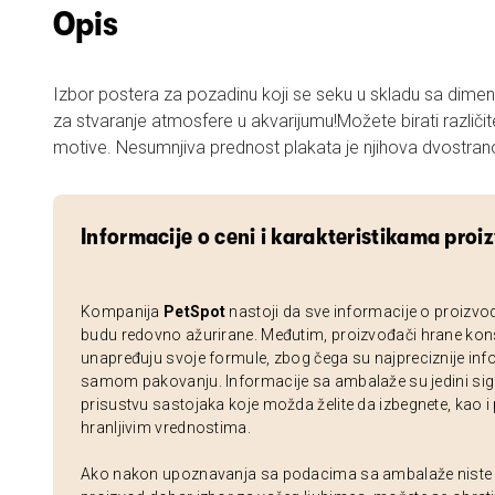
Opis
Izbor postera za pozadinu koji se seku u skladu sa dimenzijama akvarijuma.Savršeno
za stvaranje atmosfere u akvarijumu!Možete birati različite
motive. Nesumnjiva prednost plakata je njihova dvostran
Informacije o ceni i karakteristikama proi
Kompanija
PetSpot
nastoji da sve informacije o proizvo
budu redovno ažurirane. Međutim, proizvođači hrane kon
unapređuju svoje formule, zbog čega su najpreciznije inf
samom pakovanju. Informacije sa ambalaže su jedini sig
prisustvu sastojaka koje možda želite da izbegnete, kao i
hranljivim vrednostima.
Ako nakon upoznavanja sa podacima sa ambalaže niste si