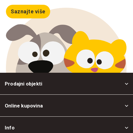
Saznajte više
Prodajni objekti
Online kupovina
Opšti uslovi
Info
Politika privatnosti