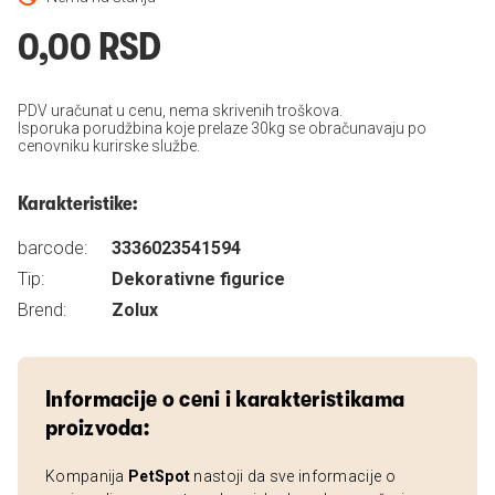
0,00 RSD
PDV uračunat u cenu, nema skrivenih troškova.
Isporuka porudžbina koje prelaze 30kg se obračunavaju po
cenovniku kurirske službe.
Karakteristike:
barcode:
3336023541594
Tip:
Dekorativne figurice
Brend:
Zolux
Informacije o ceni i karakteristikama
proizvoda:
Kompanija
PetSpot
nastoji da sve informacije o