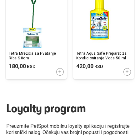
listu
listu
želja
želj
Tetra Mrežica za Hvatanje
Tetra Aqua Safe Preparat za
Ribe S 8cm
Kondicioniranje Vode 50 ml
180,00
420,00
RSD
RSD
DODAJTE U KORPU
DODAJ
Loyalty program
Preuzmite PetSpot mobilnu loyalty aplikaciju i registrujte
korisnički nalog. Očekuju vas brojni popusti i pogodnosti.