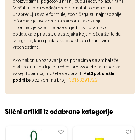
proizvodima, pogotovu hrani, budu redovno ažurirane.
Međutim, proizvođači hrane konstatno menjaju i
unapređuju svoje formule, zbog čega su najpreciznije
informacije uvek one na samom pakovanju.
Informacije sa ambalaže su jedini siguran izvor
podataka o prisustvu sastojaka koje možda želite da
izbegnete, kao i podataka o sastavu i hranljivim
vrednostima.
Ako nakon upoznavanja sa podacima sa ambalaže
niste sigurni da li je određeni proizvod dobar izbor za
vašeg ljubimca, možete se obratiti
PetSpot službi
podrške
pozivom na broj
+38163291722
.
Slični artikli iz odabrane kategorije
Dodaj
Uporedi
Dod
Upo
u
u