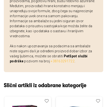
proizvodima, pogotovu hrani, budu redovno ažurirane.
Međutim, proizvođači hrane konstatno menjaju i
unapređuju svoje formule, zbog čega su najpreciznije
informacije uvek one na samom pakovanju.
Informacije sa ambalaže su jedini siguran izvor
podataka o prisustvu sastojaka koje možda želite da
izbegnete, kao i podataka o sastavu i hranljivim
vrednostima.
Ako nakon upoznavanja sa podacima sa ambalaže
niste sigurni da li je određeni proizvod dobar izbor za
vašeg ljubimca, možete se obratiti
PetSpot službi
podrške
pozivom na broj
+38163291722
.
Slični artikli iz odabrane kategorije
Dodaj
Uporedi
Dod
Upo
u
u