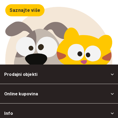
Saznajte više
Prodajni objekti
Online kupovina
Opšti uslovi
Info
Politika privatnosti