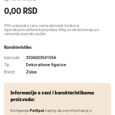
0,00 RSD
PDV uračunat u cenu, nema skrivenih troškova.
Isporuka porudžbina koje prelaze 30kg se obračunavaju po
cenovniku kurirske službe.
Karakteristike:
barcode:
3336023541556
Tip:
Dekorativne figurice
Brend:
Zolux
Informacije o ceni i karakteristikama
proizvoda:
Kompanija
PetSpot
nastoji da sve informacije o