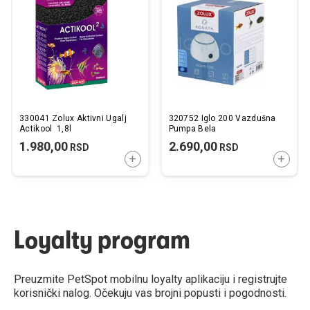
listu
listu
želja
želj
330041 Zolux Aktivni Ugalj
320752 Iglo 200 Vazdušna
Actikool 1,8l
Pumpa Bela
1.980,00
2.690,00
RSD
RSD
DODAJTE U KORPU
DODAJ
Loyalty program
Preuzmite PetSpot mobilnu loyalty aplikaciju i registrujte
korisnički nalog. Očekuju vas brojni popusti i pogodnosti.