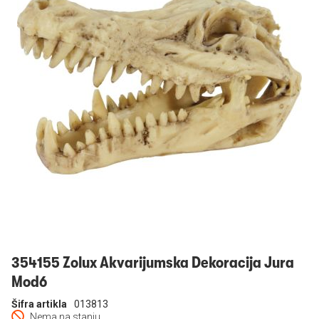
Prijavi se
354155 Zolux Akvarijumska Dekoracija Jura
Mod6
Šifra artikla
013813
Nema na stanju