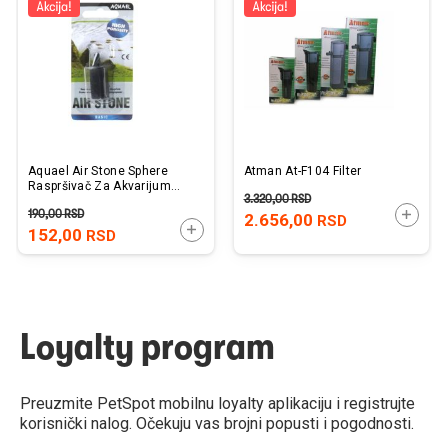
listu
listu
želja
želj
Aquael Air Stone Sphere
Atman At-F104 Filter
Raspršivač Za Akvarijum
3.320,00
RSD
30mm
190,00
RSD
DODAJ
2.656,00
RSD
DODAJTE U KORPU
152,00
RSD
Loyalty program
Preuzmite PetSpot mobilnu loyalty aplikaciju i registrujte
korisnički nalog. Očekuju vas brojni popusti i pogodnosti.