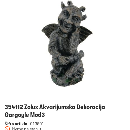
Prijavi se
354112 Zolux Akvarijumska Dekoracija
Gargoyle Mod3
Šifra artikla
013801
Nema na stanju