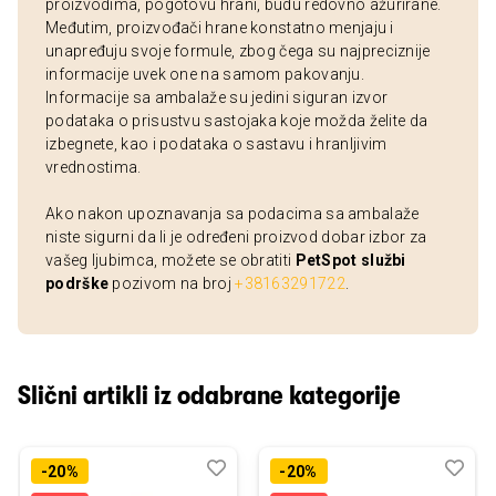
proizvodima, pogotovu hrani, budu redovno ažurirane.
Međutim, proizvođači hrane konstatno menjaju i
unapređuju svoje formule, zbog čega su najpreciznije
informacije uvek one na samom pakovanju.
Informacije sa ambalaže su jedini siguran izvor
podataka o prisustvu sastojaka koje možda želite da
izbegnete, kao i podataka o sastavu i hranljivim
vrednostima.
Ako nakon upoznavanja sa podacima sa ambalaže
niste sigurni da li je određeni proizvod dobar izbor za
vašeg ljubimca, možete se obratiti
PetSpot službi
podrške
pozivom na broj
+38163291722
.
Slični artikli iz odabrane kategorije
Dodaj
Uporedi
Dod
Upo
-20%
-20%
u
u