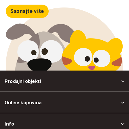
Saznajte više
Prodajni objekti
Online kupovina
Opšti uslovi
Info
Politika privatnosti