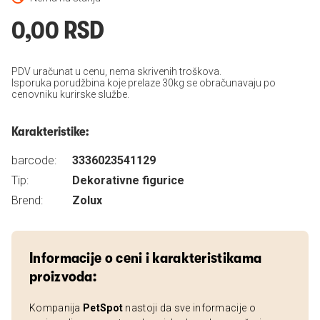
0,00 RSD
PDV uračunat u cenu, nema skrivenih troškova.
Isporuka porudžbina koje prelaze 30kg se obračunavaju po
cenovniku kurirske službe.
Karakteristike:
barcode:
3336023541129
Tip:
Dekorativne figurice
Brend:
Zolux
Informacije o ceni i karakteristikama
proizvoda:
Kompanija
PetSpot
nastoji da sve informacije o