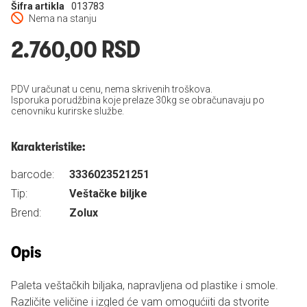
Šifra artikla
013783
Nema na stanju
2.760,00 RSD
PDV uračunat u cenu, nema skrivenih troškova.
Isporuka porudžbina koje prelaze 30kg se obračunavaju po
cenovniku kurirske službe.
Karakteristike:
barcode:
3336023521251
Tip:
Veštačke biljke
Brend:
Zolux
Opis
Paleta veštačkih biljaka, napravljena od plastike i smole.
Različite veličine i izgled će vam omogućiiti da stvorite