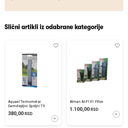
Slični artikli iz odabrane kategorije
Dodaj
Uporedi
Dod
Upo
u
u
listu
listu
želja
želj
Aquael Termometar
Atman At-F101 Filter
Samolepljivi Spoljni T9
1.100,00
RSD
380,00
RSD
DODAJ
DODAJTE U KORPU