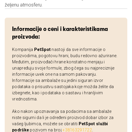
željenu atmosferu.
Informacije o ceni i karakteristikama
proizvoda:
Kompanija
PetSpot
nastoji da sve informacije o
proizvodima, pogotovu hrani, budu redovno ažurirane.
Međutim, proizvođači hrane konstatno menjaju i
unapređuju svoje formule, zbog čega su najpreciznije
informacije uvek one na samom pakovanju.
Informacije sa ambalaže su jedini siguran izvor
podataka o prisustvu sastojaka koje možda želite da
izbegnete, kao i podataka o sastavu i hranljivim
vrednostima.
Ako nakon upoznavanja sa podacima sa ambalaže
niste sigurni da li je određeni proizvod dobar izbor za
vašeg ljubimca, možete se obratiti
PetSpot službi
podrške
pozivom na broj
+38163291722
.