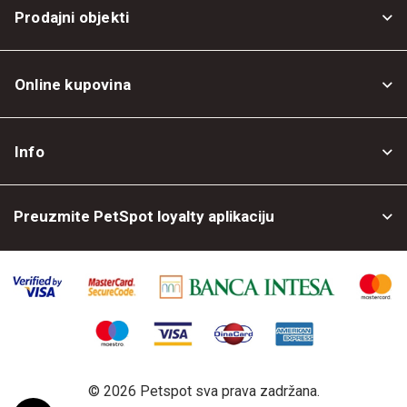
Prodajni objekti
Online kupovina
Opšti uslovi
Info
Politika privatnosti
O nama
Povrat robe
Preuzmite PetSpot loyalty aplikaciju
Prodajni objekti
Posao kod nas
©
2026 Petspot sva prava zadržana.