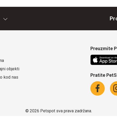
Pr
Preuzmite Pe
ma
jni objekti
Pratite Pet
o kod nas
©
2026 Petspot sva prava zadržana.