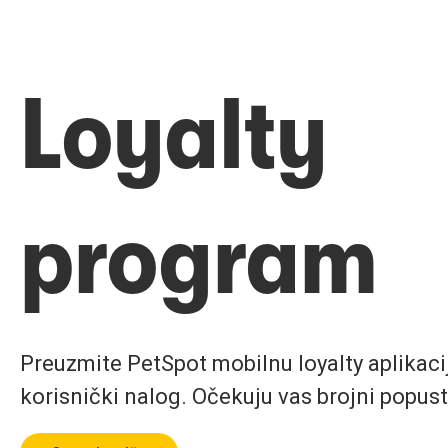
Loyalty
program
Preuzmite PetSpot mobilnu loyalty aplikaciju
korisnički nalog. Očekuju vas brojni popust