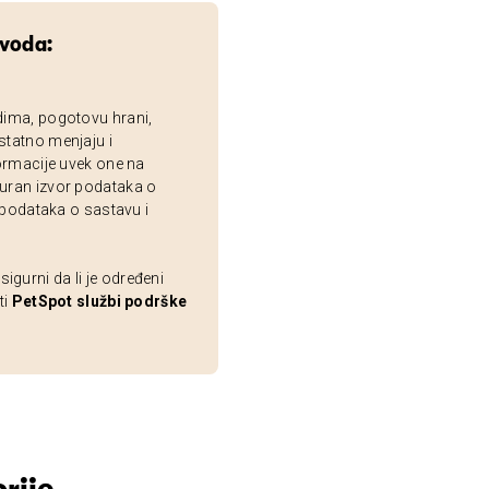
zvoda:
dima, pogotovu hrani,
statno menjaju i
ormacije uvek one na
uran izvor podataka o
 podataka o sastavu i
gurni da li je određeni
ti
PetSpot službi podrške