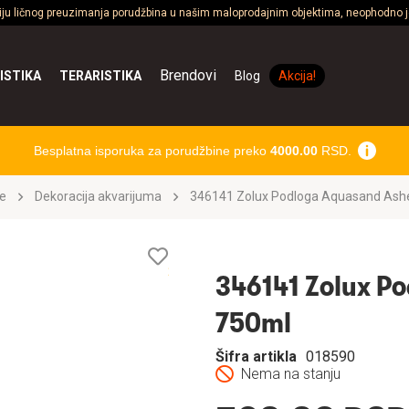
ciju ličnog preuzimanja porudžbina u našim maloprodajnim objektima, neophodno je
Brendovi
ISTIKA
TERARISTIKA
Blog
Akcija!
Besplatna isporuka za porudžbine preko
4000.00
RSD.
e
Dekoracija akvarijuma
346141 Zolux Podloga Aquasand Ash
Lista
želja
346141 Zolux P
750ml
Šifra artikla
018590
Nema na stanju