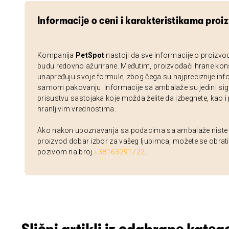
Informacije o ceni i karakteristikama proi
Kompanija
PetSpot
nastoji da sve informacije o proizvo
budu redovno ažurirane. Međutim, proizvođači hrane kon
unapređuju svoje formule, zbog čega su najpreciznije inf
samom pakovanju. Informacije sa ambalaže su jedini sig
prisustvu sastojaka koje možda želite da izbegnete, kao i
hranljivim vrednostima.
Ako nakon upoznavanja sa podacima sa ambalaže niste si
proizvod dobar izbor za vašeg ljubimca, možete se obrati
pozivom na broj
+38163291722
.