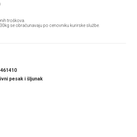
D
nih troškova.
 30kg se obračunavaju po cenovniku kurirske službe.
3461410
vni pesak i šljunak