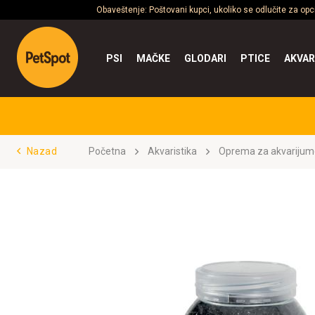
Obaveštenje: Poštovani kupci, ukoliko se odlučite za op
PSI
MAČKE
GLODARI
PTICE
AKVAR
Nazad
Početna
Akvaristika
Oprema za akvarijum