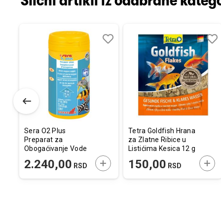
Slični artikli iz odabrane katego
Dodaj
Uporedi
Dodaj
Uporedi
Dod
Upo
u
u
u
listu
listu
listu
želja
želja
želj
Sera O2 Plus
Tetra Goldfish Hrana
Preparat za
za Zlatne Ribice u
Obogaćivanje Vode
Listićima Kesica 12 g
Kiseonikom 260g
ODAJTE U KORPU
DODAJTE U KORPU
DOD
2.240,00
150,00
RSD
RSD