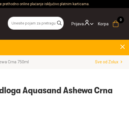
 prethodno online plaćanje isključivo platnim karticama.
Prijava
Korpa
ewa Crna 750ml
Sve od Zolux
odloga Aquasand Ashewa Crna