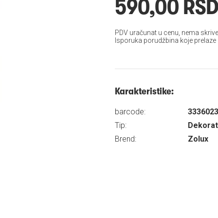
590,00 RS
PDV uračunat u cenu, nema skrive
Isporuka porudžbina koje prelaze
Karakteristike:
barcode:
333602
Tip:
Dekorati
Brend:
Zolux