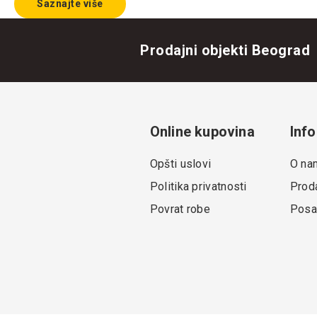
Saznajte više
Prodajni objekti Beograd
Online kupovina
Info
Opšti uslovi
O na
Politika privatnosti
Proda
Povrat robe
Posa