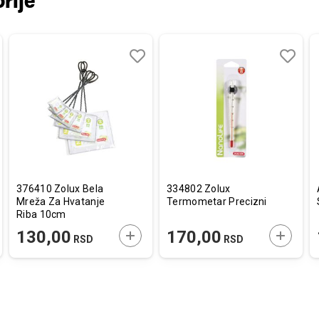
rije
aj
redi
Dodaj
Uporedi
Dodaj
Uporedi
u
u
listu
listu
a
želja
želja
376410 Zolux Bela
334802 Zolux
Mreža Za Hvatanje
Termometar Precizni
Riba 10cm
AJTE U KORPU
DODAJTE U KORPU
DODAJT
130,00
170,00
RSD
RSD