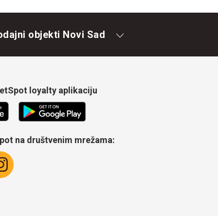
odajni objekti Novi Sad
tSpot loyalty aplikaciju
Spot na društvenim mrežama: