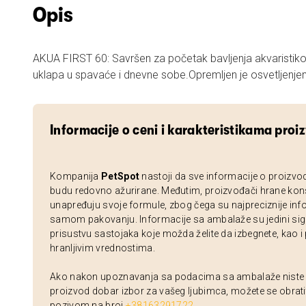
Opis
AKUA FIRST 60: Savršen za početak bavljenja akvaristi
Informacije o ceni i karakteristikama proi
Kompanija
PetSpot
nastoji da sve informacije o proizvo
budu redovno ažurirane. Međutim, proizvođači hrane kon
unapređuju svoje formule, zbog čega su najpreciznije inf
samom pakovanju. Informacije sa ambalaže su jedini sig
prisustvu sastojaka koje možda želite da izbegnete, kao i
hranljivim vrednostima.
Ako nakon upoznavanja sa podacima sa ambalaže niste si
proizvod dobar izbor za vašeg ljubimca, možete se obrati
pozivom na broj
+38163291722
.