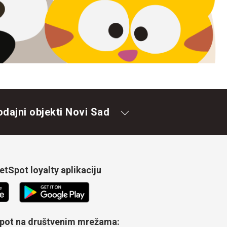
odajni objekti Novi Sad
tSpot loyalty aplikaciju
Spot na društvenim mrežama: