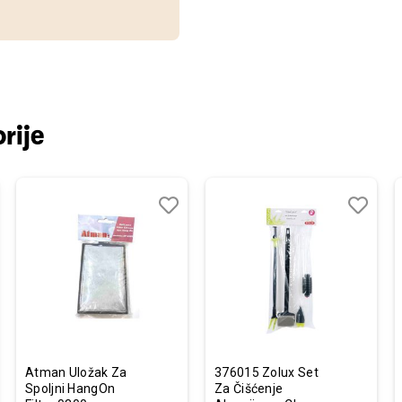
rije
j
edi
Dodaj
Uporedi
Dodaj
Uporedi
u
u
listu
listu
želja
želja
Atman Uložak Za
376015 Zolux Set
Spoljni HangOn
Za Čišćenje