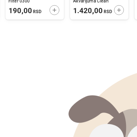
Filter 0300
Akvarijuma Clean
Pack
JTE U KORPU
DODAJTE U KORPU
DODAJTE
190,00
1.420,00
RSD
RSD