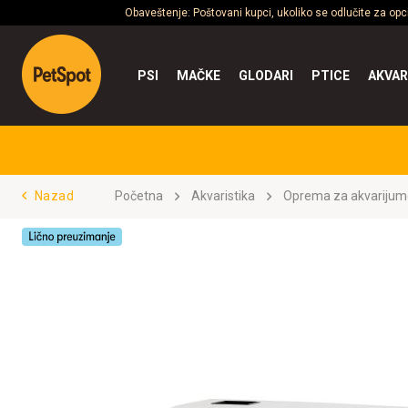
Obaveštenje: Poštovani kupci, ukoliko se odlučite za op
PSI
MAČKE
GLODARI
PTICE
AKVAR
Nazad
Početna
Akvaristika
Oprema za akvarijum