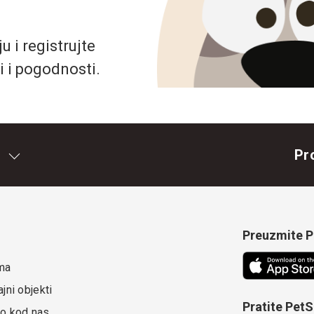
 i registrujte
i i pogodnosti.
Pr
Preuzmite Pe
ma
jni objekti
Pratite Pet
o kod nas