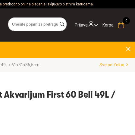
 prethodno online plaćanje isključivo platnim karticama.
Prijava
Korpa
li 49L / 61x31x36,5cm
Sve od Zolux
 Akvarijum First 60 Beli 49L /