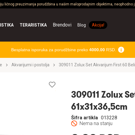
ciju ličnog preuzimanja porudžbina u našim maloprodajnim objektima, neophodno je
Brendovi
ISTIKA
TERARISTIKA
Blog
Akcija!
Besplatna isporuka za porudžbine preko
4000.00
RSD.
e
Akvarijumi i postolja
309011 Zolux Set Akvarijum First 60 Be
Lista
želja
309011 Zolux Set
61x31x36,5cm
Šifra artikla
013228
Nema na stanju