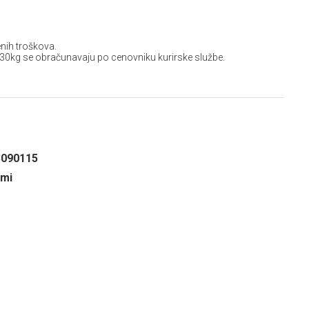
nih troškova.
 30kg se obračunavaju po cenovniku kurirske službe.
3090115
umi