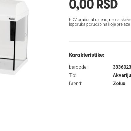
0,00 RSD
PDV uračunat u cenu, nema skrive
Isporuka porudžbina koje prelaze
Karakteristike:
barcode:
333602
Tip:
Akvarij
Brend:
Zolux