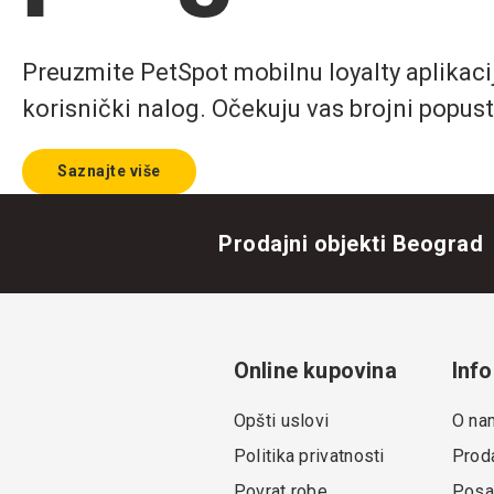
Preuzmite PetSpot mobilnu loyalty aplikaciju
korisnički nalog. Očekuju vas brojni popust
Saznajte više
Prodajni objekti Beograd
Online kupovina
Info
Opšti uslovi
O na
Politika privatnosti
Proda
Povrat robe
Posa