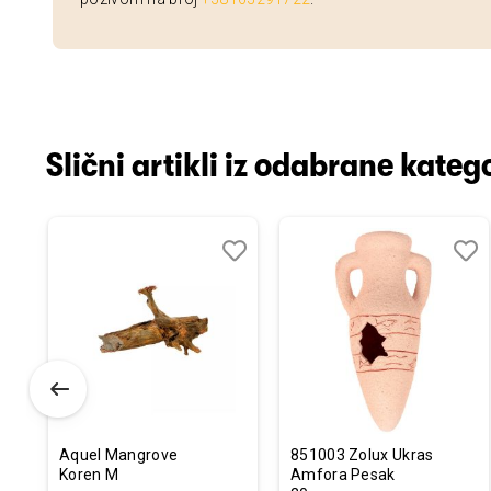
Slični artikli iz odabrane katego
odaj
poredi
Dodaj
Uporedi
Doda
Upor
u
u
istu
listu
listu
elja
želja
želja
Aquel Mangrove
851003 Zolux Ukras
Koren M
Amfora Pesak