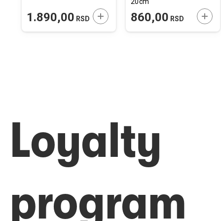
20cm
ODAJTE U KORPU
DODAJTE U KORPU
DODA
1.890,00
860,00
RSD
RSD
Loyalty
program