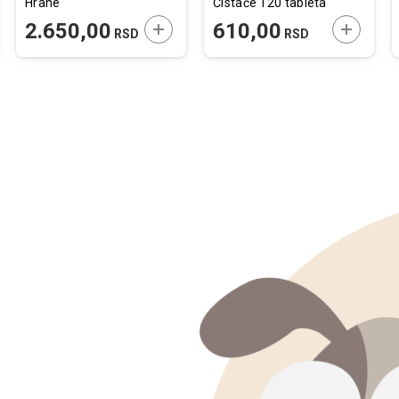
Hrane
Čistače 120 tableta
JTE U KORPU
DODAJTE U KORPU
DODAJTE
2.650,00
610,00
RSD
RSD