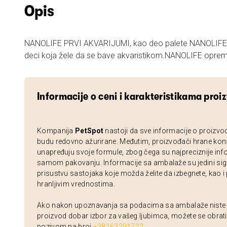
Opis
NANOLIFE PRVI AKVARIJUMI, kao deo palete NANOLIFE akvarijuma su namenjen
deci koja žele da se bave akvaristikom.NANOLIFE oprem
Informacije o ceni i karakteristikama proi
Kompanija
PetSpot
nastoji da sve informacije o proizvo
budu redovno ažurirane. Međutim, proizvođači hrane kon
unapređuju svoje formule, zbog čega su najpreciznije inf
samom pakovanju. Informacije sa ambalaže su jedini sig
prisustvu sastojaka koje možda želite da izbegnete, kao i
hranljivim vrednostima.
Ako nakon upoznavanja sa podacima sa ambalaže niste si
proizvod dobar izbor za vašeg ljubimca, možete se obrati
pozivom na broj
+38163291722
.