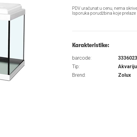
PDV uračunat u cenu, nema skrive
Isporuka porudžbina koje prelaze
Karakteristike:
barcode:
333602
Tip:
Akvarij
Brend:
Zolux