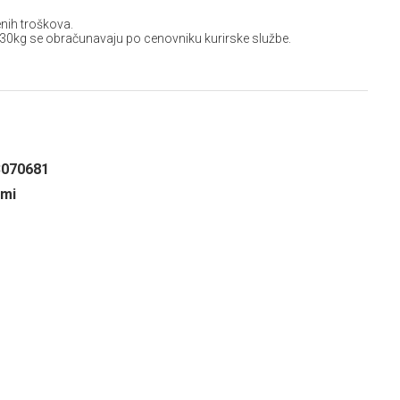
nih troškova.
 30kg se obračunavaju po cenovniku kurirske službe.
3070681
umi