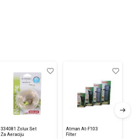
Dodaj
Uporedi
Dodaj
Uporedi
u
u
listu
listu
želja
želja
334081 Zolux Set
Atman At-F103
352
Za Aeraciju
Filter
Kip