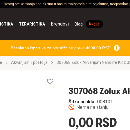
ciju ličnog preuzimanja porudžbina u našim maloprodajnim objektima, neophodno je
Brendovi
ISTIKA
TERARISTIKA
Blog
Akcija!
Besplatna isporuka za porudžbine preko
4000.00
RSD.
e
Akvarijumi i postolja
307068 Zolux Akvarijum Nanolife Kidz 35
Lista
želja
307068 Zolux Ak
Šifra artikla
008101
Nema na stanju
0,00 RSD