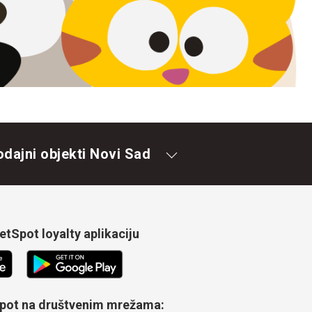
odajni objekti Novi Sad
tSpot loyalty aplikaciju
Spot na društvenim mrežama: