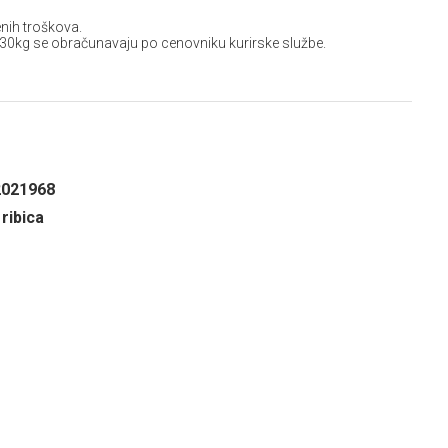
nih troškova.
 30kg se obračunavaju po cenovniku kurirske službe.
2021968
ribica