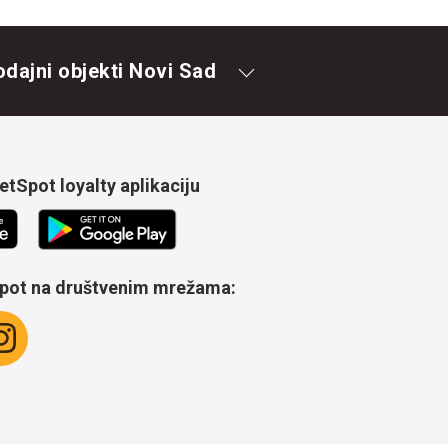
odajni objekti Novi Sad
tSpot loyalty aplikaciju
Spot na društvenim mrežama: