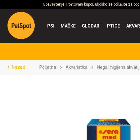
Obaveštenje: Poštovani kupci, ukoliko se odlučite za op
PSI
MAČKE
GLODARI
PTICE
AKVAR
Nazad
Početna
Akvaristika
Nega i higijena akvar