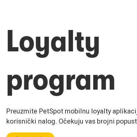
Loyalty
program
Preuzmite PetSpot mobilnu loyalty aplikaciju
korisnički nalog. Očekuju vas brojni popust