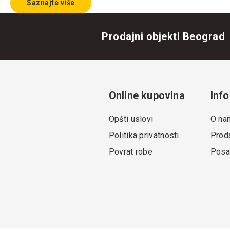
Saznajte više
Prodajni objekti Beograd
Online kupovina
Info
Opšti uslovi
O na
Politika privatnosti
Proda
Povrat robe
Posa