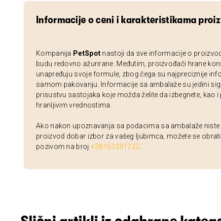
Informacije o ceni i karakteristikama proi
Kompanija
PetSpot
nastoji da sve informacije o proizvo
budu redovno ažurirane. Međutim, proizvođači hrane kon
unapređuju svoje formule, zbog čega su najpreciznije inf
samom pakovanju. Informacije sa ambalaže su jedini sig
prisustvu sastojaka koje možda želite da izbegnete, kao i
hranljivim vrednostima.
Ako nakon upoznavanja sa podacima sa ambalaže niste si
proizvod dobar izbor za vašeg ljubimca, možete se obrati
pozivom na broj
+38163291722
.