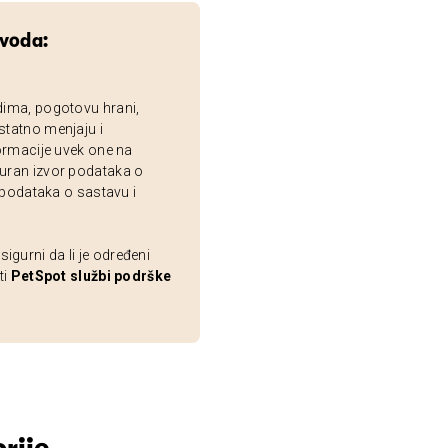
zvoda:
dima, pogotovu hrani,
statno menjaju i
ormacije uvek one na
uran izvor podataka o
 podataka o sastavu i
gurni da li je određeni
ti
PetSpot službi podrške