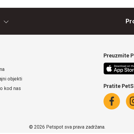
Pr
Preuzmite Pe
ma
jni objekti
Pratite Pet
o kod nas
©
2026 Petspot sva prava zadržana.