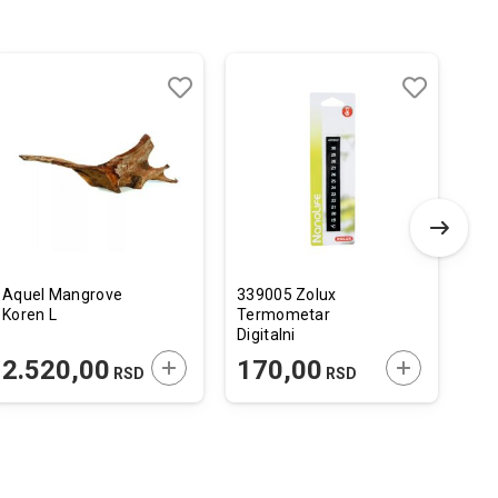
Dodaj
Uporedi
Dodaj
Uporedi
u
u
listu
listu
želja
želja
Aquel Mangrove
339005 Zolux
376
Koren L
Termometar
Mre
Digitalni
Rib
 U KORPU
DODAJTE U KORPU
DODAJTE U 
2.520,00
170,00
1
RSD
RSD