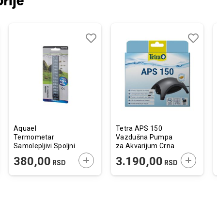
rije
j
edi
Dodaj
Uporedi
Dodaj
Uporedi
u
u
listu
listu
želja
želja
Aquael
Tetra APS 150
Termometar
Vazdušna Pumpa
Samolepljivi Spoljni
za Akvarijum Crna
T9
JTE U KORPU
DODAJTE U KORPU
DODAJTE
380,00
3.190,00
RSD
RSD