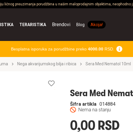
ciju ličnog preuzimanja porudžbina u našim maloprodajnim objektima, neophodno je
Brendovi
ISTIKA
TERARISTIKA
Blog
Akcija!
Besplatna isporuka za porudžbine preko
4000.00
RSD.
ijuma
Nega akvarijumskog bilja i ribica
Sera Med Nematol 10ml
Lista
želja
Sera Med Nemat
Šifra artikla
014884
Nema na stanju
0,00 RSD