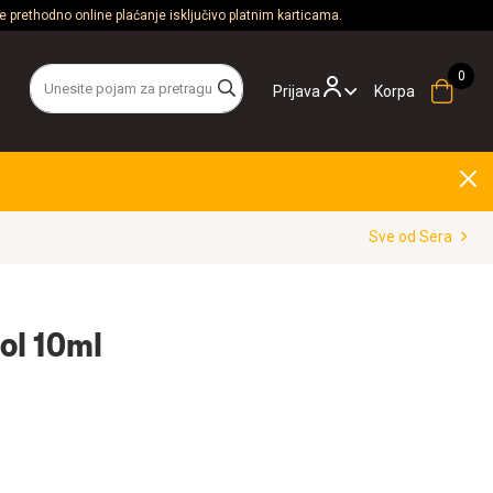
 prethodno online plaćanje isključivo platnim karticama.
Prijava
Korpa
Sve od Sera
ol 10ml