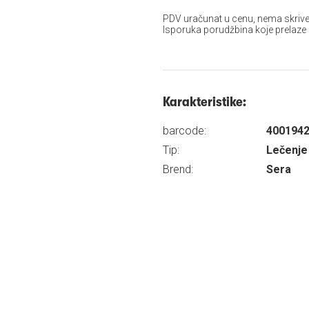
PDV uračunat u cenu, nema skrive
Isporuka porudžbina koje prelaze
Karakteristike:
barcode:
400194
Tip:
Lečenje 
Brend:
Sera