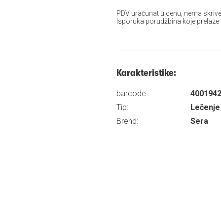
PDV uračunat u cenu, nema skrive
Isporuka porudžbina koje prelaze
Karakteristike:
barcode:
400194
Tip:
Lečenje 
Brend:
Sera