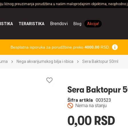
ciju ličnog preuzimanja porudžbina u našim maloprodajnim objektima, neophodno je
Brendovi
ISTIKA
TERARISTIKA
Blog
Akcija!
Besplatna isporuka za porudžbine preko
4000.00
RSD.
ijuma
Nega akvarijumskog bilja i ribica
Sera Baktopur 50ml
Lista
želja
Sera Baktopur 
Šifra artikla
003523
Nema na stanju
0,00 RSD