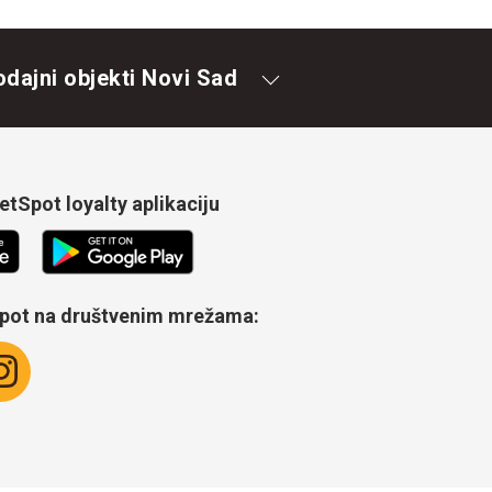
odajni objekti Novi Sad
tSpot loyalty aplikaciju
Spot na društvenim mrežama: