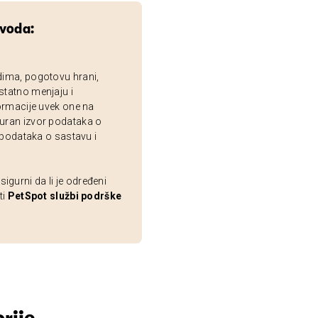
zvoda:
dima, pogotovu hrani,
statno menjaju i
ormacije uvek one na
uran izvor podataka o
 podataka o sastavu i
gurni da li je određeni
ti
PetSpot službi podrške