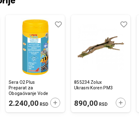
rije
j
edi
Dodaj
Uporedi
Dodaj
Uporedi
u
u
listu
listu
želja
želja
Sera O2 Plus
855234 Zolux
Preparat za
Ukrasni Koren PM3
Obogaćivanje Vode
Kiseonikom 260g
JTE U KORPU
DODAJTE U KORPU
DODAJTE
2.240,00
890,00
RSD
RSD