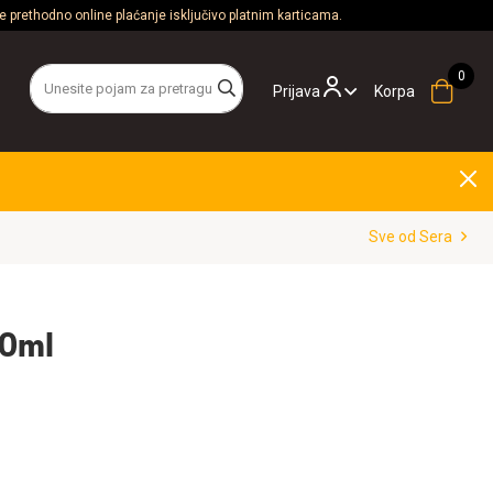
 prethodno online plaćanje isključivo platnim karticama.
Prijava
Korpa
Sve od Sera
50ml