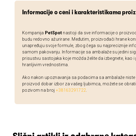
Informacije o ceni i karakteristikama proi
Kompanija
PetSpot
nastoji da sve informacije o proizvo
budu redovno ažurirane. Međutim, proizvođači hrane kon
unapređuju svoje formule, zbog čega su najpreciznije inf
samom pakovanju. Informacije sa ambalaže su jedini sig
prisustvu sastojaka koje možda želite da izbegnete, kao i
hranljivim vrednostima.
Ako nakon upoznavanja sa podacima sa ambalaže niste si
proizvod dobar izbor za vašeg ljubimca, možete se obrati
pozivom na broj
+38163291722
.