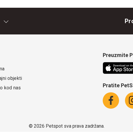
Pr
Preuzmite Pe
ma
jni objekti
Pratite Pet
o kod nas
©
2026 Petspot sva prava zadržana.