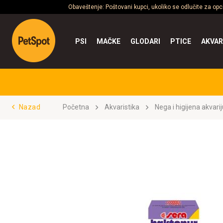
Obaveštenje: Poštovani kupci, ukoliko se odlučite za op
PSI
MAČKE
GLODARI
PTICE
AKVAR
Nazad
Početna
Akvaristika
Nega i higijena akvar