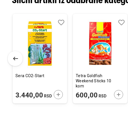
Slični artikli iz odabrane katego
odaj
poredi
Dodaj
Uporedi
Doda
Upor
u
u
istu
listu
listu
elja
želja
želja
Sera CO2-Start
Tetra Goldfish
Weekend Sticks 10
kom
ODAJTE U KORPU
DODAJTE U KORPU
DODA
3.440,00
600,00
RSD
RSD