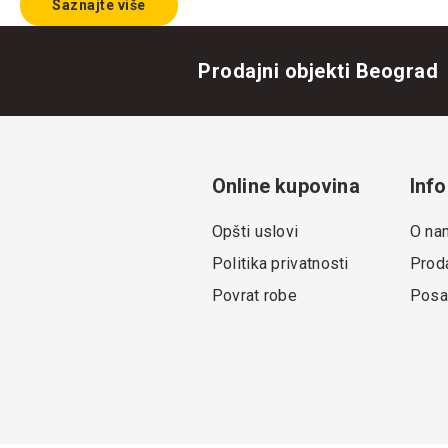
Saznajte više
Prodajni objekti Beograd
Online kupovina
Info
Opšti uslovi
O na
Politika privatnosti
Proda
Povrat robe
Posa