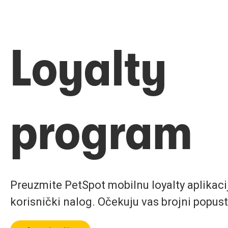
Loyalty
program
Preuzmite PetSpot mobilnu loyalty aplikaciju
korisnički nalog. Očekuju vas brojni popust