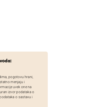
zvoda:
dima, pogotovu hrani,
statno menjaju i
ormacije uvek one na
uran izvor podataka o
 podataka o sastavu i