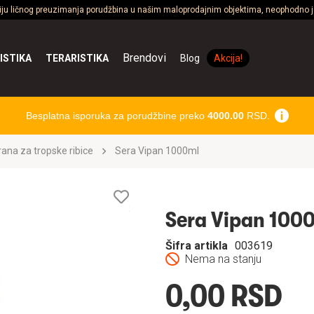
ciju ličnog preuzimanja porudžbina u našim maloprodajnim objektima, neophodno je
Brendovi
ISTIKA
TERARISTIKA
Blog
Akcija!
Besplatna isporuka za porudžbine preko
4000.00
RSD.
rana za tropske ribice
Sera Vipan 1000ml
Lista
želja
Sera Vipan 100
Šifra artikla
003619
Nema na stanju
0,00 RSD