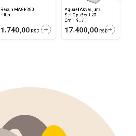
Resun MAGI-380
Aquael Akvarijum
Eas
Filter
Set OptiBent 20
Me
Crni 19L /
25x25x30cm
 U KORPU
DODAJTE U KORPU
DODAJTE U 
1.740,00
17.400,00
7
RSD
RSD