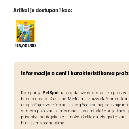
Artikal je dostupan i kao:
115,00 RSD
Informacije o ceni i karakteristikama proi
Kompanija
PetSpot
nastoji da sve informacije o proizvo
budu redovno ažurirane. Međutim, proizvođači hrane kon
unapređuju svoje formule, zbog čega su najpreciznije inf
samom pakovanju. Informacije sa ambalaže su jedini sig
prisustvu sastojaka koje možda želite da izbegnete, kao i
hranljivim vrednostima.