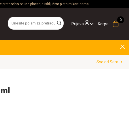
 prethodno online plaćanje isključivo platnim karticama.
Prijava
Korpa
Sve od Sera
0ml