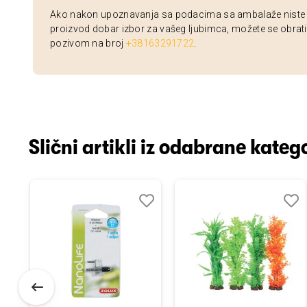
Ako nakon upoznavanja sa podacima sa ambalaže niste si
proizvod dobar izbor za vašeg ljubimca, možete se obrati
pozivom na broj
+38163291722
.
Slični artikli iz odabrane katego
odaj
poredi
Dodaj
Uporedi
Doda
Upor
u
u
istu
listu
listu
elja
želja
želja