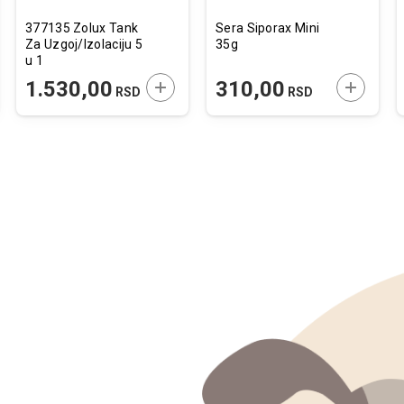
377135 Zolux Tank
Sera Siporax Mini
Za Uzgoj/Izolaciju 5
35g
u 1
JTE U KORPU
DODAJTE U KORPU
DODAJTE
1.530,00
310,00
RSD
RSD