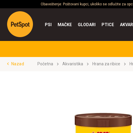
Obaveštenje: Poštovani kupci, ukoliko se odlučite za op
PSI
MAČKE
GLODARI
PTICE
AKVAR
Nazad
Početna
Akvaristika
Hrana za ribice
H