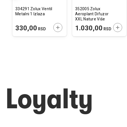
334291 Zolux Ventil
352005 Zolux
Metalni 1 Izlaza
Aeroplant Difuzor
XXL Nature Više
Vrsta
ODAJTE U KORPU
DODAJTE U KORPU
DODA
330,00
1.030,00
RSD
RSD
Loyalty