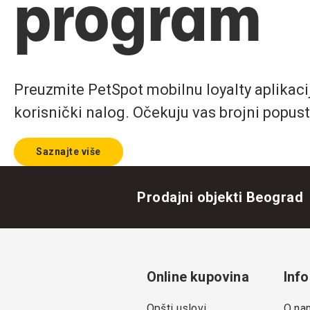
program
Preuzmite PetSpot mobilnu loyalty aplikaciju
korisnički nalog. Očekuju vas brojni popust
Saznajte više
Prodajni objekti Beograd
Online kupovina
Info
Opšti uslovi
O na