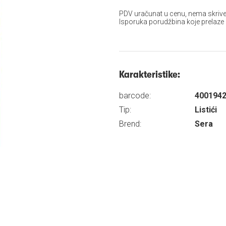
PDV uračunat u cenu, nema skrive
Isporuka porudžbina koje prelaze
Karakteristike:
barcode:
400194
Tip:
Listići
Brend:
Sera