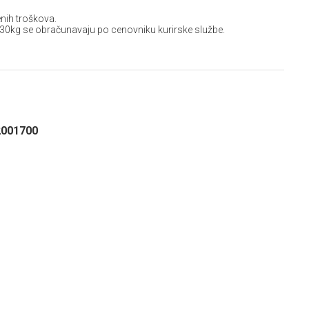
nih troškova.
 30kg se obračunavaju po cenovniku kurirske službe.
2001700