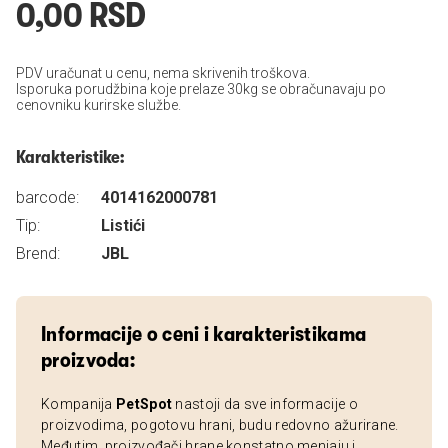
0,00 RSD
PDV uračunat u cenu, nema skrivenih troškova.
Isporuka porudžbina koje prelaze 30kg se obračunavaju po
cenovniku kurirske službe.
Karakteristike:
barcode:
4014162000781
Tip:
Listići
Brend:
JBL
Informacije o ceni i karakteristikama
proizvoda:
Kompanija
PetSpot
nastoji da sve informacije o
proizvodima, pogotovu hrani, budu redovno ažurirane.
Međutim, proizvođači hrane konstatno menjaju i