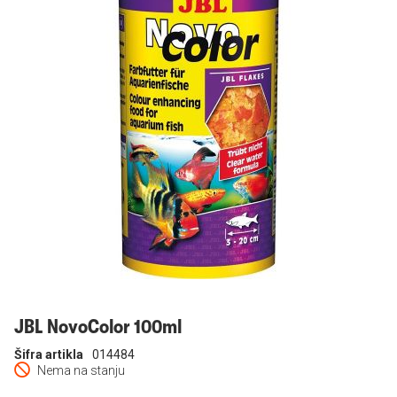
Prijavi se
JBL NovoColor 100ml
Šifra artikla
014484
Nema na stanju