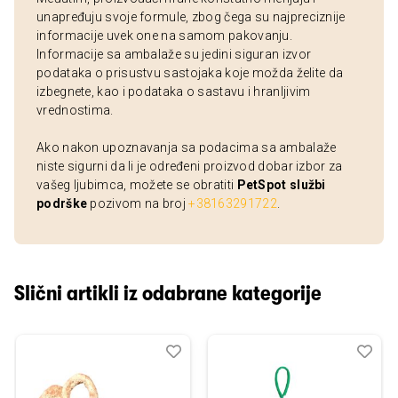
unapređuju svoje formule, zbog čega su najpreciznije
informacije uvek one na samom pakovanju.
Informacije sa ambalaže su jedini siguran izvor
podataka o prisustvu sastojaka koje možda želite da
izbegnete, kao i podataka o sastavu i hranljivim
vrednostima.
Ako nakon upoznavanja sa podacima sa ambalaže
niste sigurni da li je određeni proizvod dobar izbor za
vašeg ljubimca, možete se obratiti
PetSpot službi
podrške
pozivom na broj
+38163291722
.
Slični artikli iz odabrane kategorije
Dodaj
Uporedi
Dod
Upo
u
u
listu
listu