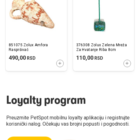
želja
želj
851075 Zolux Amfora
376308 Zolux Zelena Mreža
Raspršivač
Za Hvatanje Riba 8cm
490,00
110,00
RSD
RSD
DODAJTE U KORPU
DODAJ
Loyalty program
Preuzmite PetSpot mobilnu loyalty aplikaciju i registrujte
korisnički nalog. Očekuju vas brojni popusti i pogodnosti.