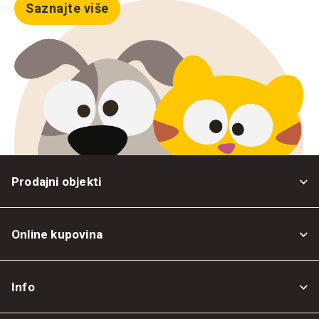
Saznajte više
Prodajni objekti
Online kupovina
Opšti uslovi
Info
Politika privatnosti