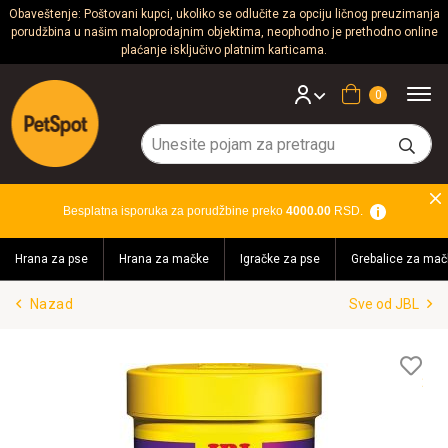
Obaveštenje: Poštovani kupci, ukoliko se odlučite za opciju ličnog preuzimanja
porudžbina u našim maloprodajnim objektima, neophodno je prethodno online
Psi
plaćanje isključivo platnim karticama.
Mačke
Korpa
Glodari
Ptice
Besplatna isporuka za porudžbine preko
4000.00
RSD.
Akvaristika
Hrana za pse
Hrana za mačke
Igračke za pse
Grebalice za mač
Teraristika
Nazad
Sve od JBL
Brendovi
Blog
Lis
želj
Akcija!