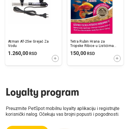
želja
želj
Atman AT-25w Grejač Za
Tetra Rubin Hrana za
Vodu
Tropske Ribice u Listićima
Kesica 12 g
1.260,00
150,00
RSD
RSD
DODAJTE U KORPU
DODAJ
Loyalty program
Preuzmite PetSpot mobilnu loyalty aplikaciju i registrujte
korisnički nalog. Očekuju vas brojni popusti i pogodnosti.