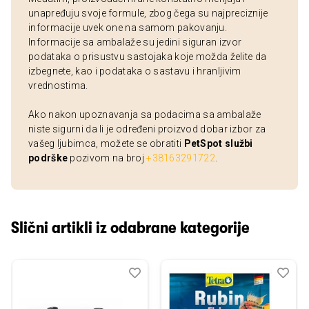
unapređuju svoje formule, zbog čega su najpreciznije
informacije uvek one na samom pakovanju.
Informacije sa ambalaže su jedini siguran izvor
podataka o prisustvu sastojaka koje možda želite da
izbegnete, kao i podataka o sastavu i hranljivim
vrednostima.
Ako nakon upoznavanja sa podacima sa ambalaže
niste sigurni da li je određeni proizvod dobar izbor za
vašeg ljubimca, možete se obratiti
PetSpot službi
podrške
pozivom na broj
+38163291722
.
Slični artikli iz odabrane kategorije
Dodaj
Uporedi
Dod
Upo
u
u
listu
listu