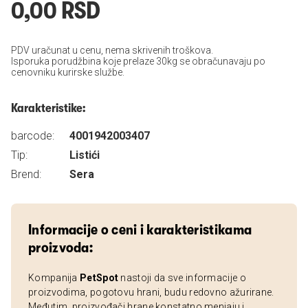
0,00 RSD
PDV uračunat u cenu, nema skrivenih troškova.
Isporuka porudžbina koje prelaze 30kg se obračunavaju po
cenovniku kurirske službe.
Karakteristike:
barcode:
4001942003407
Tip:
Listići
Brend:
Sera
Informacije o ceni i karakteristikama
proizvoda:
Kompanija
PetSpot
nastoji da sve informacije o
proizvodima, pogotovu hrani, budu redovno ažurirane.
Međutim, proizvođači hrane konstatno menjaju i