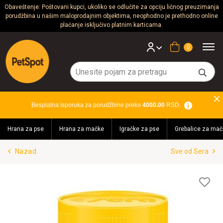
Obaveštenje: Poštovani kupci, ukoliko se odlučite za opciju ličnog preuzimanja
porudžbina u našim maloprodajnim objektima, neophodno je prethodno online
Psi
plaćanje isključivo platnim karticama.
Mačke
Korpa
Glodari
Ptice
Besplatna isporuka za porudžbine preko
4000.00
RSD.
Akvaristika
Hrana za pse
Hrana za mačke
Igračke za pse
Grebalice za mač
Teraristika
Nazad
Sve od Sera
Brendovi
Blog
Lis
želj
Akcija!