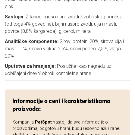
cink.
Sastojci:
Žitarice, meso i proizvodi životinjskog porekla
(od toga 4% govedine), biljni nusproizvodi, ulja i masti,
povrće (0,8% šargarepa), glicerol, minerali.
Analitičke komponente:
Sirovi proteini 20%, sirova ulja i
masti 11%, sirova vlakna 2,5%, sirovi pepeo 7,5%, vlaga
20%
Uputstva za hranjenje:
Poslužite kao nagradu uz
uobičajeni dnevni obrok kompletne hrane.
Informacije o ceni i karakteristikama
proizvoda:
Kompanija
PetSpot
nastoji da sve informacije o
proizvodima, pogotovu hrani, budu redovno ažurirane.
Međutim, proizvođači hrane konstatno menjaju i