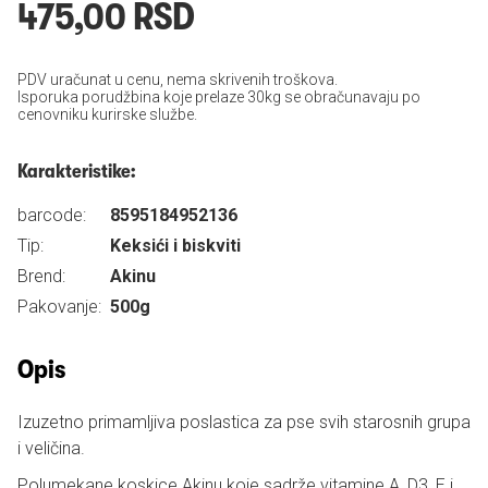
475,00 RSD
PDV uračunat u cenu, nema skrivenih troškova.
Isporuka porudžbina koje prelaze 30kg se obračunavaju po
cenovniku kurirske službe.
Karakteristike:
barcode:
8595184952136
Tip:
Keksići i biskviti
Brend:
Akinu
Pakovanje:
500g
Opis
Izuzetno primamljiva poslastica za pse svih starosnih grupa
i veličina.
Polumekane koskice Akinu koje sadrže vitamine A, D3, E i