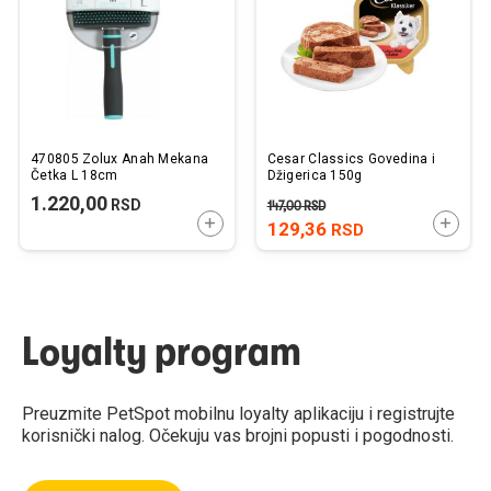
želja
želj
470805 Zolux Anah Mekana
Cesar Classics Govedina i
Četka L 18cm
Džigerica 150g
1.220,00
RSD
147,00
RSD
DODAJTE U KORPU
DODAJ
129,36
RSD
Loyalty program
Preuzmite PetSpot mobilnu loyalty aplikaciju i registrujte
korisnički nalog. Očekuju vas brojni popusti i pogodnosti.