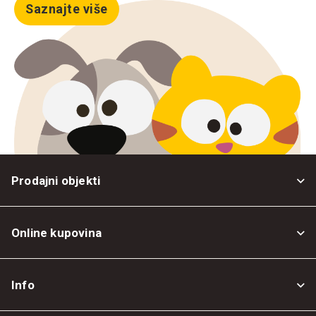
Saznajte više
Prodajni objekti
Online kupovina
Opšti uslovi
Info
Politika privatnosti