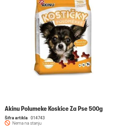
Prijavi se
Akinu Polumeke Koskice Za Pse 500g
Šifra artikla
014743
Nema na stanju