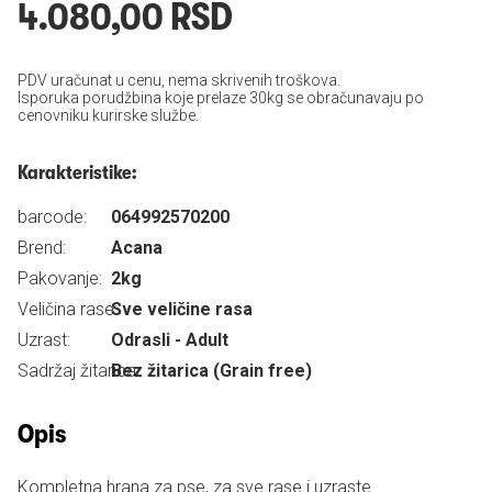
4.080,00 RSD
PDV uračunat u cenu, nema skrivenih troškova.
Isporuka porudžbina koje prelaze 30kg se obračunavaju po
cenovniku kurirske službe.
Karakteristike:
barcode:
064992570200
Brend:
Acana
Pakovanje:
2kg
Veličina rase:
Sve veličine rasa
Uzrast:
Odrasli - Adult
Sadržaj žitarica:
Bez žitarica (Grain free)
Opis
Kompletna hrana za pse, za sve rase i uzraste