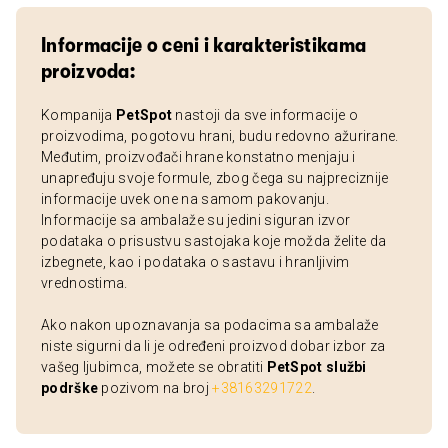
Informacije o ceni i karakteristikama
proizvoda:
Kompanija
PetSpot
nastoji da sve informacije o
proizvodima, pogotovu hrani, budu redovno ažurirane.
Međutim, proizvođači hrane konstatno menjaju i
unapređuju svoje formule, zbog čega su najpreciznije
informacije uvek one na samom pakovanju.
Informacije sa ambalaže su jedini siguran izvor
podataka o prisustvu sastojaka koje možda želite da
izbegnete, kao i podataka o sastavu i hranljivim
vrednostima.
Ako nakon upoznavanja sa podacima sa ambalaže
niste sigurni da li je određeni proizvod dobar izbor za
vašeg ljubimca, možete se obratiti
PetSpot službi
podrške
pozivom na broj
+38163291722
.