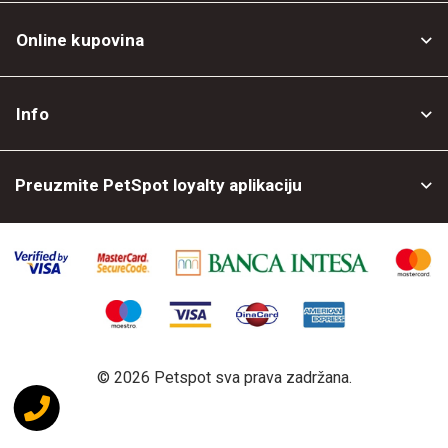
Online kupovina
Opšti uslovi
Info
Politika privatnosti
O nama
Povrat robe
Preuzmite PetSpot loyalty aplikaciju
Prodajni objekti
Posao kod nas
©
2026 Petspot sva prava zadržana.