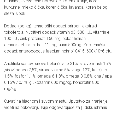
brusnice, sveže cele borovnice, koren cikorije, koren
kurkume, mleko čIčka, koren čIčka, lavanda, koren belog
sleza, šipak.
Dodaci (po kg): tehnološki dodaci: prirodni ekstrakt
tokoferola. Nutritivni dodaci: vitamin d3: 500 I.J., vitamin e:
100 I.J., cink proteinat: 160 mg, bakar helirani u
aminokiselinski hidrat: 11 mg,taurin 500mg. Zootehnički
dodaci: enterococcus faecium ncimb10415: 600k10^6 cfu.
Analitički sastav: sirove belančevine 31%, sirove masti 15%
,sirovi pepeo 7,5%, sirova vlakna 5%, vlaga 12%, kalcijum
1,5%, fosfor 1,1%, omega-6 1,8%, omega-3 0,8%, dha / epa
0,15% / 0,1%, glukozamin 600 mg/kg, hondroitin 800
mg/kg.
Čuvati na hladnom I suvom mestu. Uputstvo za hranjenje:
videti na pakovanju. Nije odgovarajuće za ljudsku ishranu.