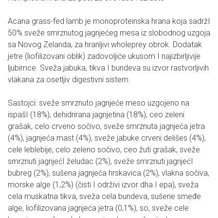
Acana grass-fed lamb je monoproteinska hrana koja sadržI
50% sveže smrznutog jagnjećeg mesa iz slobodnog uzgoja
sa Novog Zelanda, za hranljivi wholeprey obrok. Dodatak
jetre (liofilizovani oblik) zadovoljiće ukusom I najizbirljivije
ljubimce. Sveža jabuka, tikva I bundeva su izvor rastvorljivih
vlakana za osetljiv digestivni sistem.
Sastojci: sveže smrznuto jagnjeće meso uzgojeno na
ispašI (18%), dehidrirana jagnjetina (18%), ceo zeleni
grašak, celo crveno sočivo, sveže smrznuta jagnjeća jetra
(4%), jagnjeća mast (4%), sveže jabuke crveni delišes (4%),
cele leblebije, celo zeleno sočivo, ceo žuti grašak, sveže
smrznuti jagnjećI želudac (2%), sveže smrznuti jagnjećI
bubreg (2%), sušena jagnjeća hrskavica (2%), vlakna sočiva,
morske alge (1,2%) (čisti I održivi izvor dha I epa), sveža
cela muskatna tikva, sveža cela bundeva, sušene smeđe
alge, liofilizovana jagnjeća jetra (0,1%), so, sveže cele