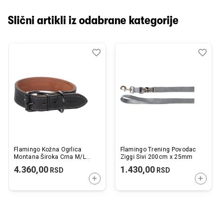
Slični artikli iz odabrane kategorije
Dodaj
Uporedi
Dod
Upo
u
u
listu
listu
želja
želj
Flamingo Kožna Ogrlica
Flamingo Trening Povodac
Montana Široka Crna M/L
Ziggi Sivi 200cm x 25mm
39,5-49,5cmx35mm
4.360,00
1.430,00
RSD
RSD
DODAJTE U KORPU
DODAJ