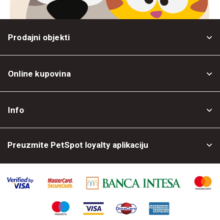
Prodajni objekti
Online kupovina
Opšti uslovi
Info
Politika privatnosti
O nama
Povrat robe
Preuzmite PetSpot loyalty aplikaciju
Prodajni objekti
Posao kod nas