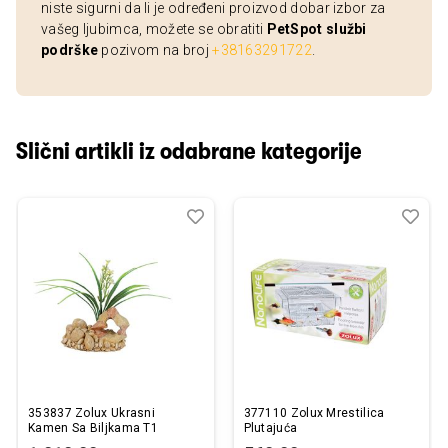
niste sigurni da li je određeni proizvod dobar izbor za
vašeg ljubimca, možete se obratiti
PetSpot službi
podrške
pozivom na broj
+38163291722
.
Slični artikli iz odabrane kategorije
Dodaj
Uporedi
Dod
Upo
u
u
listu
listu
želja
želj
353837 Zolux Ukrasni
377110 Zolux Mrestilica
Kamen Sa Biljkama T1
Plutajuća