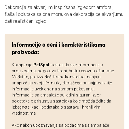
Dekoracija za akvarijum Inspirisana izgledom amfora ,
flaša i oblutaka sa dna mora, ova dekoracija će akvarijumu
dati realističan izgled.
Informacije o ceni i karakteristikama
proizvoda:
Kompanija
PetSpot
nastoji da sve informacije o
proizvodima, pogotovu hrani, budu redovno ažurirane.
Međutim, proizvođači hrane konstatno menjaju i
unapređuju svoje formule, zbog čega su najpreciznije
informacije uvek one na samom pakovanju.
Informacije sa ambalaže su jedini siguran izvor
podataka o prisustvu sastojaka koje možda želite da
izbegnete, kao i podataka o sastavu i hranljivim
vrednostima.
Ako nakon upoznavanja sa podacima sa ambalaže