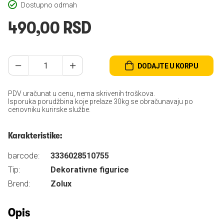
Dostupno odmah
490,00 RSD
DODAJTE U KORPU
PDV uračunat u cenu, nema skrivenih troškova.
Isporuka porudžbina koje prelaze 30kg se obračunavaju po
cenovniku kurirske službe.
Karakteristike:
barcode:
3336028510755
Tip:
Dekorativne figurice
Brend:
Zolux
Opis