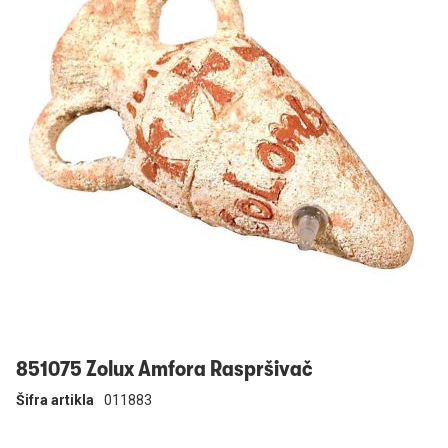
Prijavi se
851075 Zolux Amfora Raspršivač
Šifra artikla
011883