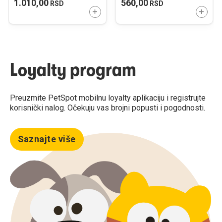
1.010,00
560,00
RSD
RSD
DODAJTE U KORPU
DODAJ
Loyalty program
Preuzmite PetSpot mobilnu loyalty aplikaciju i registrujte
korisnički nalog. Očekuju vas brojni popusti i pogodnosti.
Saznajte više