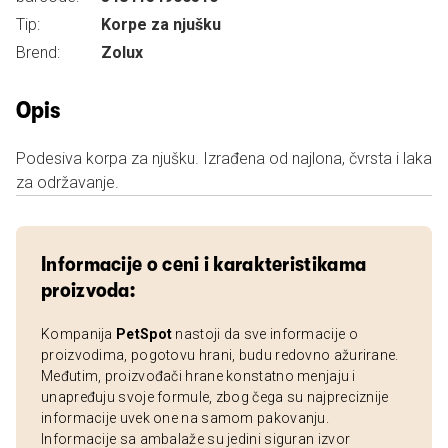
Tip:
Korpe za njušku
Brend:
Zolux
Opis
Podesiva korpa za njušku. Izrađena od najlona, čvrsta i laka
za održavanje.
Informacije o ceni i karakteristikama
proizvoda:
Kompanija
PetSpot
nastoji da sve informacije o
proizvodima, pogotovu hrani, budu redovno ažurirane.
Međutim, proizvođači hrane konstatno menjaju i
unapređuju svoje formule, zbog čega su najpreciznije
informacije uvek one na samom pakovanju.
Informacije sa ambalaže su jedini siguran izvor