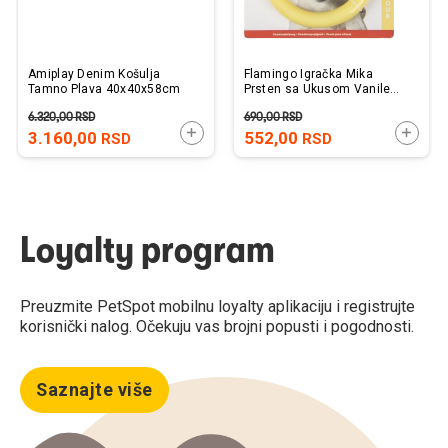
Amiplay Denim Košulja
Flamingo Igračka Mika
Tamno Plava 40x40x58cm
Prsten sa Ukusom Vanile
R14,2xH1,7cm
6.320,00
RSD
690,00
RSD
DODAJTE U KORPU
DODAJ
3.160,00
552,00
RSD
RSD
Loyalty program
Preuzmite PetSpot mobilnu loyalty aplikaciju i registrujte
korisnički nalog. Očekuju vas brojni popusti i pogodnosti.
Saznajte više