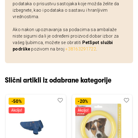
podataka o prisustvu sastojaka koje možda želite da
izbegnete, kao i podataka o sastavu i hranljivim
vrednostima.
Ako nakon upoznavanja sa podacima sa ambalaže
niste sigurni da li je određeni proizvod dobar izbor za
vašeg ljubimca, možete se obratiti
PetSpot službi
podrške
pozivom na broj
+38163291722
.
Slični artikli iz odabrane kategorije
Dodaj
Uporedi
Dod
Upo
-50%
-20%
u
u
listu
listu
želja
želj