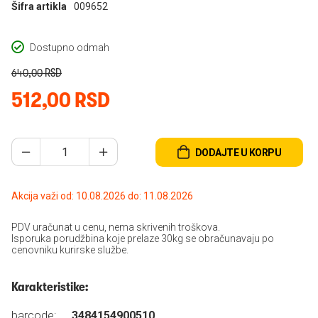
Šifra artikla
009652
Dostupno odmah
640,00 RSD
512,00 RSD
DODAJTE U KORPU
Akcija važi od: 10.08.2026 do: 11.08.2026
PDV uračunat u cenu, nema skrivenih troškova.
Isporuka porudžbina koje prelaze 30kg se obračunavaju po
cenovniku kurirske službe.
Karakteristike:
barcode:
3484154900510