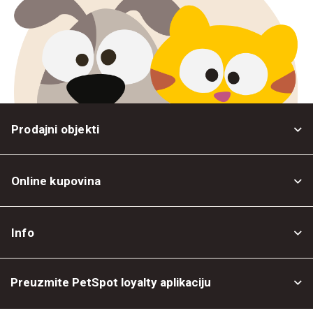
Prodajni objekti
Online kupovina
Opšti uslovi
Info
Politika privatnosti
O nama
Povrat robe
Preuzmite PetSpot loyalty aplikaciju
Prodajni objekti