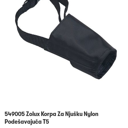
Prijavi se
549005 Zolux Korpa Za Njušku Nylon
Podešavajuća T5