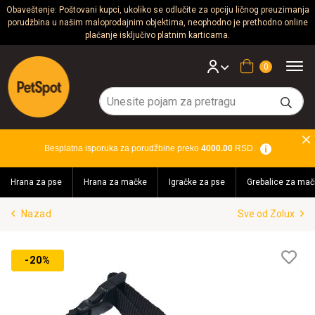
Obaveštenje: Poštovani kupci, ukoliko se odlučite za opciju ličnog preuzimanja
porudžbina u našim maloprodajnim objektima, neophodno je prethodno online
Psi
plaćanje isključivo platnim karticama.
Mačke
Korpa
Glodari
Ptice
Besplatna isporuka za porudžbine preko
4000.00
RSD.
Akvaristika
Hrana za pse
Hrana za mačke
Igračke za pse
Grebalice za mač
Teraristika
Nazad
Sve od Zolux
Brendovi
Blog
Lis
-20%
želj
Akcija!