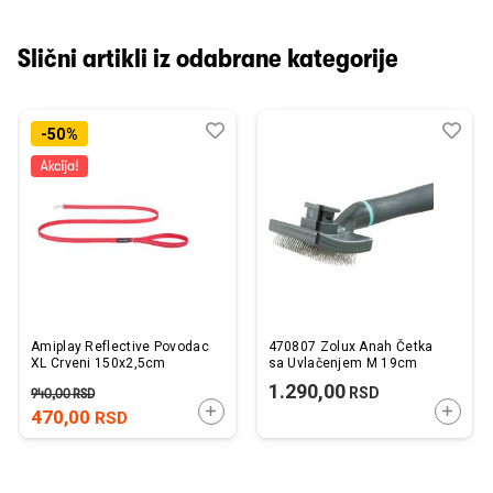
Slični artikli iz odabrane kategorije
Dodaj
Uporedi
Dod
Upo
-50%
u
u
listu
listu
želja
želj
Amiplay Reflective Povodac
470807 Zolux Anah Četka
XL Crveni 150x2,5cm
sa Uvlačenjem M 19cm
1.290,00
RSD
940,00
RSD
DODAJTE U KORPU
DODAJ
470,00
RSD