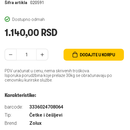
Šifra artikla
020591
Dostupno odmah
1.140,00 RSD
DODAJTE U KORPU
PDV uračunat u cenu, nema skrivenih troškova.
Isporuka porudžbina koje prelaze 30kg se obračunavaju po
cenovniku kurirske službe.
Karakteristike:
barcode:
3336024708064
Tip:
Četke i češljevi
Brend:
Zolux