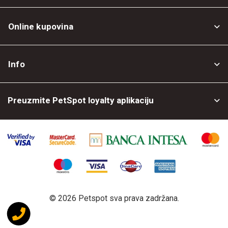
Online kupovina
Opšti uslovi
Info
Politika privatnosti
O nama
Povrat robe
Preuzmite PetSpot loyalty aplikaciju
Prodajni objekti
Posao kod nas
©
2026 Petspot sva prava zadržana.