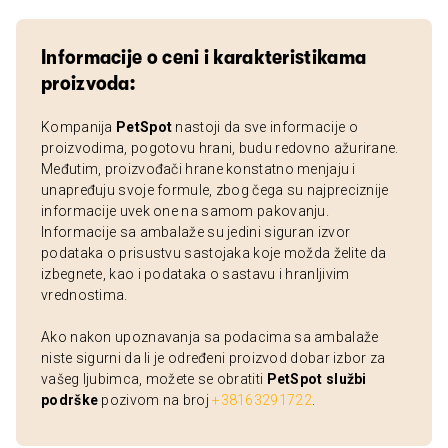
Informacije o ceni i karakteristikama
proizvoda:
Kompanija
PetSpot
nastoji da sve informacije o
proizvodima, pogotovu hrani, budu redovno ažurirane.
Međutim, proizvođači hrane konstatno menjaju i
unapređuju svoje formule, zbog čega su najpreciznije
informacije uvek one na samom pakovanju.
Informacije sa ambalaže su jedini siguran izvor
podataka o prisustvu sastojaka koje možda želite da
izbegnete, kao i podataka o sastavu i hranljivim
vrednostima.
Ako nakon upoznavanja sa podacima sa ambalaže
niste sigurni da li je određeni proizvod dobar izbor za
vašeg ljubimca, možete se obratiti
PetSpot službi
podrške
pozivom na broj
+38163291722
.