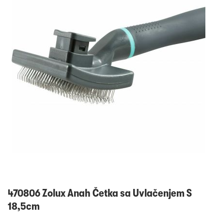
Prijavi se
470806 Zolux Anah Četka sa Uvlačenjem S
18,5cm