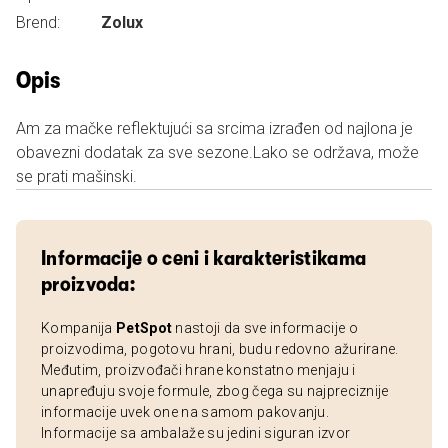
Brend:
Zolux
Opis
Am za mačke reflektujući sa srcima izrađen od najlona je
obavezni dodatak za sve sezone.Lako se održava, može
se prati mašinski.
Informacije o ceni i karakteristikama
proizvoda:
Kompanija
PetSpot
nastoji da sve informacije o
proizvodima, pogotovu hrani, budu redovno ažurirane.
Međutim, proizvođači hrane konstatno menjaju i
unapređuju svoje formule, zbog čega su najpreciznije
informacije uvek one na samom pakovanju.
Informacije sa ambalaže su jedini siguran izvor