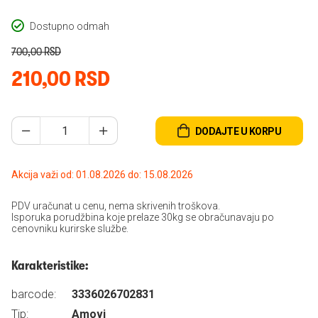
Dostupno odmah
700,00 RSD
210,00 RSD
DODAJTE U KORPU
Akcija važi od: 01.08.2026 do: 15.08.2026
PDV uračunat u cenu, nema skrivenih troškova.
Isporuka porudžbina koje prelaze 30kg se obračunavaju po
cenovniku kurirske službe.
Karakteristike:
barcode:
3336026702831
Tip:
Amovi