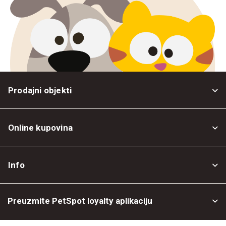
Prodajni objekti
Online kupovina
Opšti uslovi
Info
Politika privatnosti
O nama
Povrat robe
Preuzmite PetSpot loyalty aplikaciju
Prodajni objekti