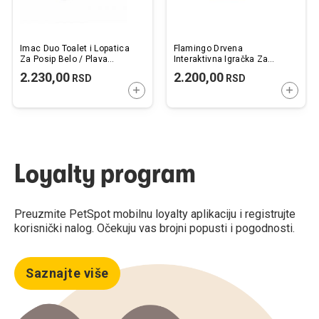
Imac Duo Toalet i Lopatica
Flamingo Drvena
Za Posip Belo / Plava
Interaktivna Igračka Za
59x40x28cm
Mace Infinity 29x29x2,5cm
2.230,00
2.200,00
RSD
RSD
DODAJTE U KORPU
DODAJ
Loyalty program
Preuzmite PetSpot mobilnu loyalty aplikaciju i registrujte
korisnički nalog. Očekuju vas brojni popusti i pogodnosti.
Saznajte više