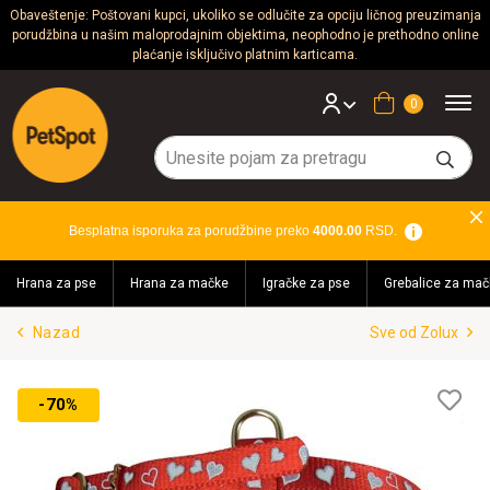
Obaveštenje: Poštovani kupci, ukoliko se odlučite za opciju ličnog preuzimanja
porudžbina u našim maloprodajnim objektima, neophodno je prethodno online
Psi
plaćanje isključivo platnim karticama.
Mačke
Korpa
Glodari
Ptice
Besplatna isporuka za porudžbine preko
4000.00
RSD.
Akvaristika
Hrana za pse
Hrana za mačke
Igračke za pse
Grebalice za mač
Teraristika
Nazad
Sve od Zolux
Brendovi
Blog
Lis
-70%
želj
Akcija!