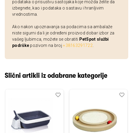
podataka o prisustvu sastojaka koje možda želite da
izbegnete, kao i podataka o sastavu i hranljivim
vrednostima.
Ako nakon upoznavanja sa podacima sa ambalaže
niste sigurni da li je određeni proizvod dobar izbor za
vašeg ljubimca, možete se obratiti
PetSpot službi
podrške
pozivom na broj
+38163291722
.
Slični artikli iz odabrane kategorije
Dodaj
Uporedi
Dod
Upo
u
u
listu
listu
želja
želj