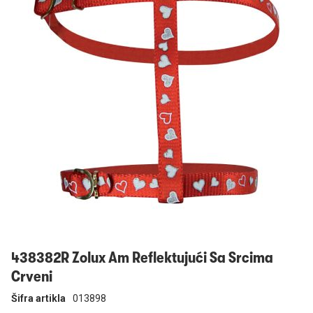
Prijavi se
438382R Zolux Am Reflektujući Sa Srcima
Crveni
Šifra artikla
013898