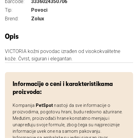
barcode:
3336024350706
Tip:
Povoci
Brend:
Zolux
Opis
VICTORIA kožni povodac izrađen od visokokvalitetne
kože. Čvrst, siguran i elegantan.
Informacije o ceni i karakteristikama
proizvoda:
Kompanija
PetSpot
nastoji da sve informacije o
proizvodima, pogotovu hrani, budu redovno ažurirane.
Međutim, proizvođači hrane konstatno menjaju i
unapređuju svoje formule, zbog čega su najpreciznije
informacije uvek one na samom pakovanju.
Informacije sa ambalaže su jedini siguran izvor