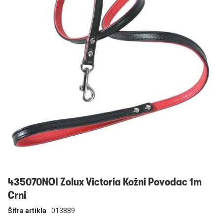
Prijavi se
435070NOI Zolux Victoria Kožni Povodac 1m
Crni
Šifra artikla
013889