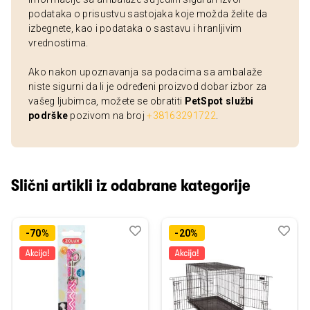
podataka o prisustvu sastojaka koje možda želite da
izbegnete, kao i podataka o sastavu i hranljivim
vrednostima.
Ako nakon upoznavanja sa podacima sa ambalaže
niste sigurni da li je određeni proizvod dobar izbor za
vašeg ljubimca, možete se obratiti
PetSpot službi
podrške
pozivom na broj
+38163291722
.
Slični artikli iz odabrane kategorije
Dodaj
Uporedi
Dod
Upo
-70%
-20%
u
u
listu
listu
želja
želj