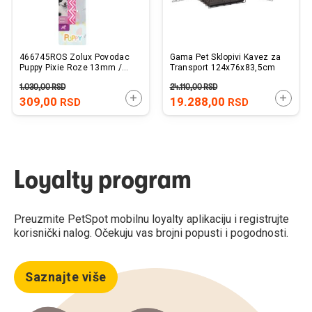
466745ROS Zolux Povodac
Gama Pet Sklopivi Kavez za
Puppy Pixie Roze 13mm /
Transport 124x76x83,5cm
1,2m
1.030,00
RSD
24.110,00
RSD
DODAJTE U KORPU
DODAJ
309,00
19.288,00
RSD
RSD
Loyalty program
Preuzmite PetSpot mobilnu loyalty aplikaciju i registrujte
korisnički nalog. Očekuju vas brojni popusti i pogodnosti.
Saznajte više