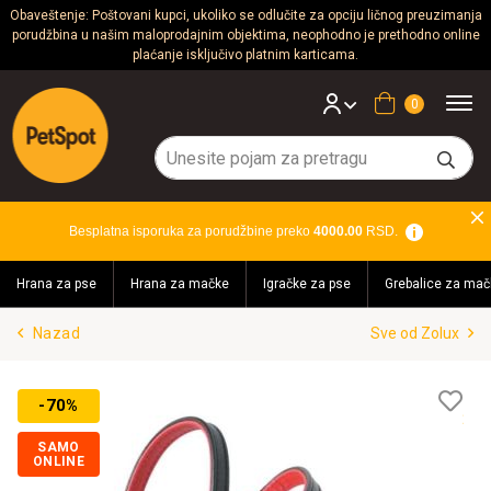
Obaveštenje: Poštovani kupci, ukoliko se odlučite za opciju ličnog preuzimanja
porudžbina u našim maloprodajnim objektima, neophodno je prethodno online
Psi
plaćanje isključivo platnim karticama.
Mačke
Korpa
Glodari
Ptice
Besplatna isporuka za porudžbine preko
4000.00
RSD.
Akvaristika
Hrana za pse
Hrana za mačke
Igračke za pse
Grebalice za mač
Teraristika
Nazad
Sve od Zolux
Brendovi
Blog
Lis
-70%
želj
SAMO
ONLINE
Akcija!