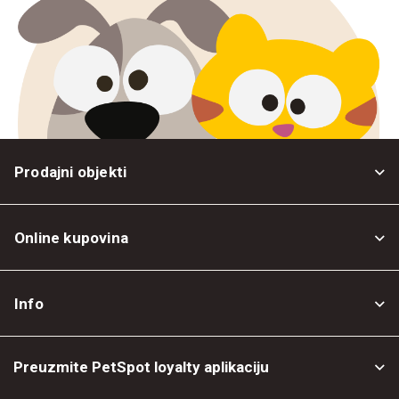
Prodajni objekti
Online kupovina
Opšti uslovi
Info
Politika privatnosti
O nama
Povrat robe
Preuzmite PetSpot loyalty aplikaciju
Prodajni objekti