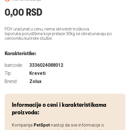
0,00 RSD
PDV uračunat u cenu, nema skrivenih troškova.
Isporuka porudžbina koje prelaze 30kg se obračunavaju po
cenovniku kurirske službe.
Karakteristike:
barcode:
3336024088012
Tip:
Kreveti
Brend:
Zolux
Informacije o ceni i karakteristikama
proizvoda:
Kompanija
PetSpot
nastoji da sve informacije o