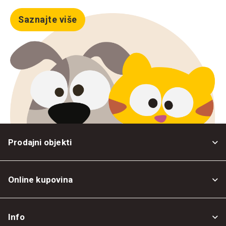
Saznajte više
Prodajni objekti
Online kupovina
Opšti uslovi
Info
Politika privatnosti