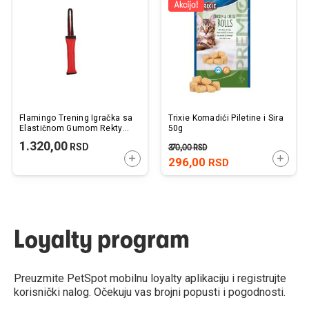
listu
listu
želja
želj
Flamingo Trening Igračka sa
Trixie Komadići Piletine i Sira
Elastičnom Gumom Rekty
50g
Crveno / Crna L
1.320,00
RSD
370,00
RSD
52x8,5x5,5cm
DODAJTE U KORPU
DODAJ
296,00
RSD
Loyalty program
Preuzmite PetSpot mobilnu loyalty aplikaciju i registrujte
korisnički nalog. Očekuju vas brojni popusti i pogodnosti.