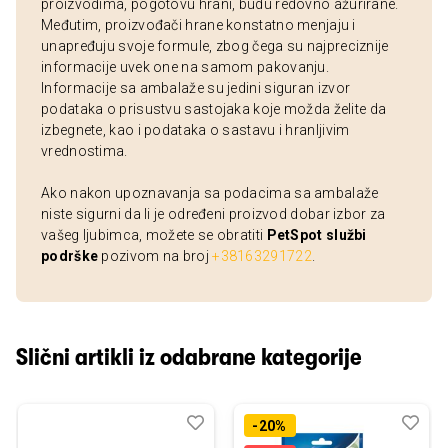
proizvodima, pogotovu hrani, budu redovno ažurirane.
Međutim, proizvođači hrane konstatno menjaju i
unapređuju svoje formule, zbog čega su najpreciznije
informacije uvek one na samom pakovanju.
Informacije sa ambalaže su jedini siguran izvor
podataka o prisustvu sastojaka koje možda želite da
izbegnete, kao i podataka o sastavu i hranljivim
vrednostima.
Ako nakon upoznavanja sa podacima sa ambalaže
niste sigurni da li je određeni proizvod dobar izbor za
vašeg ljubimca, možete se obratiti
PetSpot službi
podrške
pozivom na broj
+38163291722
.
Slični artikli iz odabrane kategorije
Dodaj
Uporedi
Dod
Upo
-20%
u
u