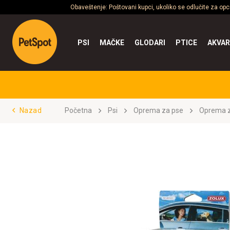
Obaveštenje: Poštovani kupci, ukoliko se odlučite za op
PSI
MAČKE
GLODARI
PTICE
AKVAR
Nazad
Početna
Psi
Oprema za pse
Oprema z