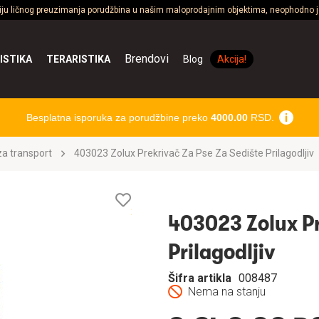
ciju ličnog preuzimanja porudžbina u našim maloprodajnim objektima, neophodno je
Brendovi
ISTIKA
TERARISTIKA
Blog
Akcija!
Besplatna isporuka za porudžbine preko
4000.00
RSD.
a transport
403023 Zolux Prekrivač Za Pse Za Sedište Prilagodljiv
Lista
želja
403023 Zolux Pr
Prilagodljiv
Šifra artikla
008487
Nema na stanju