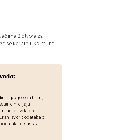
rivač ima 2 otvora za
 se koristiti u kolim i na
zvoda:
dima, pogotovu hrani,
statno menjaju i
ormacije uvek one na
uran izvor podataka o
 podataka o sastavu i