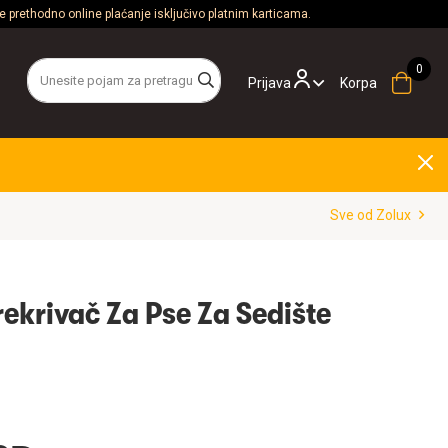
 prethodno online plaćanje isključivo platnim karticama.
Prijava
Korpa
Sve od Zolux
ekrivač Za Pse Za Sedište