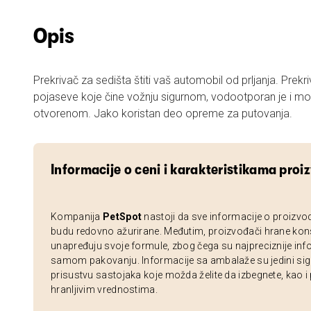
Opis
Prekrivač za sedišta štiti vaš automobil od prljanja. Prek
pojaseve koje čine vožnju sigurnom, vodootporan je i može
otvorenom. Jako koristan deo opreme za putovanja.
Informacije o ceni i karakteristikama proi
Kompanija
PetSpot
nastoji da sve informacije o proizvo
budu redovno ažurirane. Međutim, proizvođači hrane kon
unapređuju svoje formule, zbog čega su najpreciznije inf
samom pakovanju. Informacije sa ambalaže su jedini sig
prisustvu sastojaka koje možda želite da izbegnete, kao i
hranljivim vrednostima.