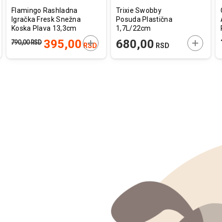
Flamingo Rashladna
Trixie Swobby
Igračka Fresk Snežna
Posuda Plastična
Koska Plava 13,3cm
1,7L/22cm
AJTE U KORPU
DODAJTE U KORPU
DODAJT
395,00
680,00
790,00
RSD
RSD
RSD