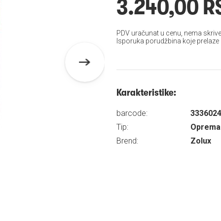
3.240,00 R
PDV uračunat u cenu, nema skrive
Isporuka porudžbina koje prelaze
Karakteristike:
barcode:
333602
Tip:
Oprema 
Brend:
Zolux