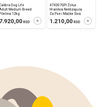
Calibra Dog Life
474307GPI Zolux
Cali
Adult Medium Breed
Hranilica Neklizajuća
Nutr
Piletina 12kg
Za Pse i Mačke Siva
1,5kg
E U KORPU
DODAJTE U KORPU
DODAJTE U
7.920,00
1.210,00
1.
RSD
RSD