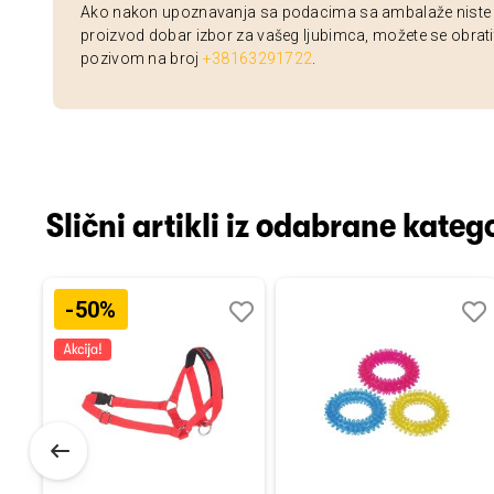
Ako nakon upoznavanja sa podacima sa ambalaže niste si
proizvod dobar izbor za vašeg ljubimca, možete se obrati
pozivom na broj
+38163291722
.
Slični artikli iz odabrane katego
-50%
Dodaj
Uporedi
Dodaj
Uporedi
Dod
Upo
u
u
u
listu
listu
listu
želja
želja
želj