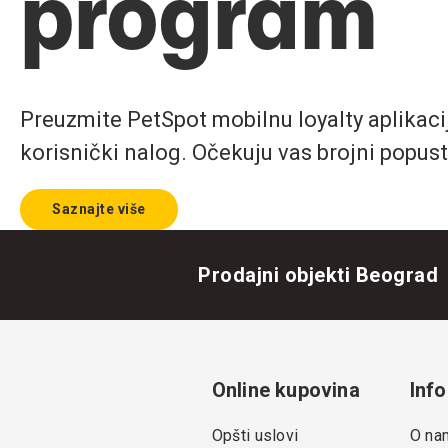
program
Preuzmite PetSpot mobilnu loyalty aplikaciju
korisnički nalog. Očekuju vas brojni popust
Saznajte više
Prodajni objekti Beograd
Online kupovina
Info
Opšti uslovi
O na