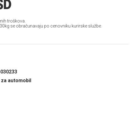
SD
nih troškova.
 30kg se obračunavaju po cenovniku kurirske službe.
4030233
za automobil