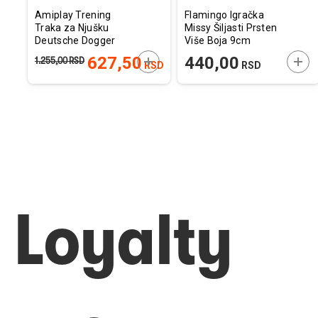
Amiplay Trening
Flamingo Igračka
Traka za Njušku
Missy Šiljasti Prsten
Deutsche Dogger
Više Boja 9cm
XXL Crvena 26-50cm
ODAJTE U KORPU
DODAJTE U KORPU
DOD
627,50
440,00
1.255,00
RSD
RSD
RSD
x 56-75cm x 2cm
Loyalty