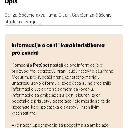
Opis
Set za čišćenje akvarijuma Clean. Savršen za čišćenje
stakla u akvarijumu.
Informacije o ceni i karakteristikama
proizvoda:
Kompanija
PetSpot
nastoji da sve informacije o
proizvodima, pogotovu hrani, budu redovno ažurirane.
Međutim, proizvođači hrane konstatno menjaju i
unapređuju svoje formule, zbog čega su najpreciznije
informacije uvek one na samom pakovanju.
Informacije sa ambalaže su jedini siguran izvor
podataka o prisustvu sastojaka koje možda želite da
izbegnete, kao i podataka o sastavu i hranljivim
vrednostima.
Ako nakon upoznavanja sa podacima sa ambalaže