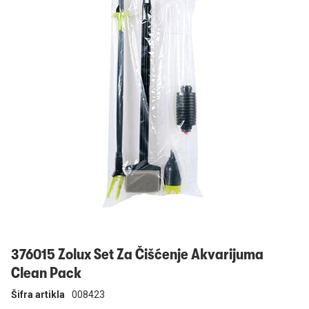
Prijavi se
376015 Zolux Set Za Čišćenje Akvarijuma
Clean Pack
Šifra artikla
008423