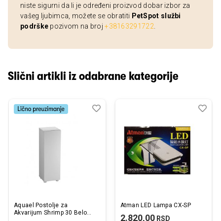
niste sigurni da li je određeni proizvod dobar izbor za
vašeg ljubimca, možete se obratiti
PetSpot službi
podrške
pozivom na broj
+38163291722
.
Slični artikli iz odabrane kategorije
Dodaj
Uporedi
Dod
Upo
u
u
listu
listu
želja
želj
Aquael Postolje za
Atman LED Lampa CX-SP
Akvarijum Shrimp 30 Belo
2.820,00
RSD
29x29x90cm