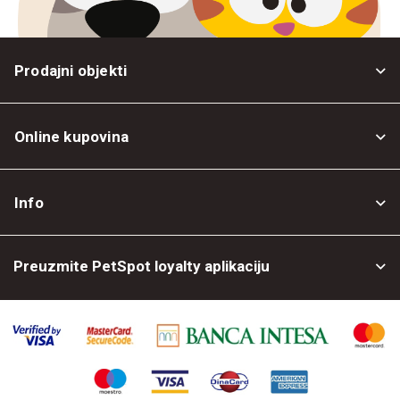
Prodajni objekti
Online kupovina
Opšti uslovi
Info
Politika privatnosti
O nama
Povrat robe
Preuzmite PetSpot loyalty aplikaciju
Prodajni objekti
Posao kod nas