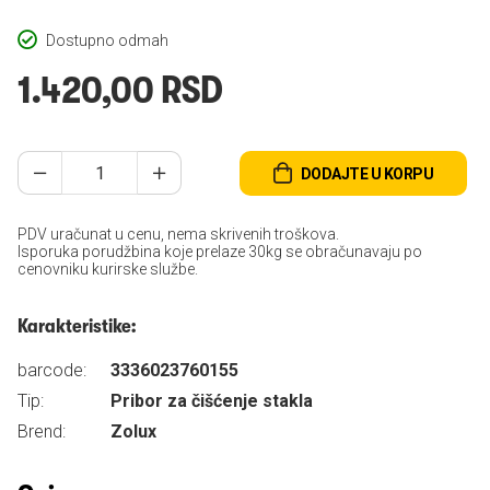
Dostupno odmah
1.420,00 RSD
DODAJTE U KORPU
PDV uračunat u cenu, nema skrivenih troškova.
Isporuka porudžbina koje prelaze 30kg se obračunavaju po
cenovniku kurirske službe.
Karakteristike:
barcode:
3336023760155
Tip:
Pribor za čišćenje stakla
Brend:
Zolux