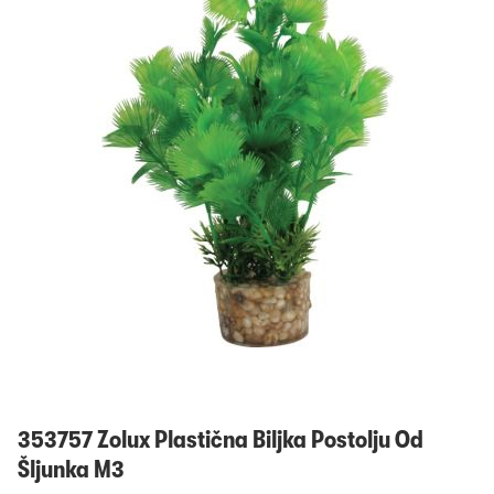
Prijavi se
353757 Zolux Plastična Biljka Postolju Od
Šljunka M3