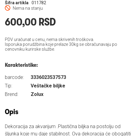
Šifra artikla
011782
Nema na stanju
600,00 RSD
PDV uračunat u cenu, nema skrivenih troškova.
Isporuka porudžbina koje prelaze 30kg se obračunavaju po
cenovniku kurirske službe.
Karakteristike:
barcode:
3336023537573
Tip:
Veštačke biljke
Brend:
Zolux
Opis
Dekoracija za akvarijum .Plastična biljka na postolju od
šljunka koje mu daje stabilnost. Ova dekoracija će obogatiti