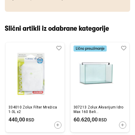
Slični artikli iz odabrane kategorije
Dodaj
Uporedi
Dod
Upo
u
u
listu
listu
želja
želj
334010 Zolux Filter Mrežica
307213 Zolux Akvarijum Idro
1-3L x2
Max 160 Beli
83,5x45x56,1cm
440,00
60.620,00
RSD
RSD
DODAJTE U KORPU
DODAJ