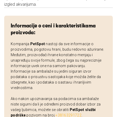
izgled akvarijuma.
Informacije o ceni i karakteristikama
proizvoda:
Kompanija
PetSpot
nastoji da sve informacije o
proizvodima, pogotovu hrani, budu redovno ažurirane.
Međutim, proizvođači hrane konstatno menjaju i
unapređuju svoje formule, zbog čega su najpreciznije
informacije uvek one na samom pakovanju.
Informacije sa ambalaže su jedini siguran izvor
podataka o prisustvu sastojaka koje možda želite da
izbegnete, kao i podataka o sastavu i hranljivim
vrednostima.
Ako nakon upoznavanja sa podacima sa ambalaže
niste sigurni da li je određeni proizvod dobar izbor za
vašeg ljubimca, možete se obratiti
PetSpot službi
podrške
pozivom na broj
+38163291722
.