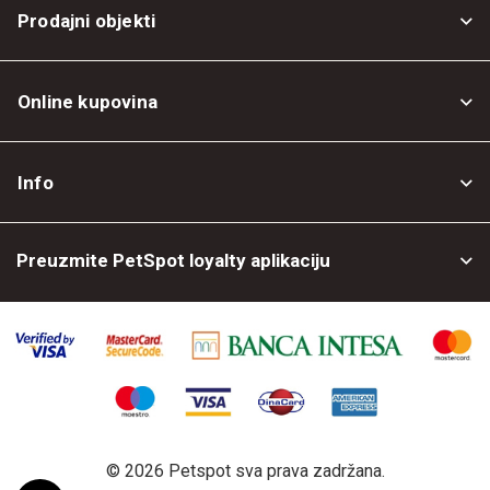
Prodajni objekti
Online kupovina
Opšti uslovi
Info
Politika privatnosti
O nama
Povrat robe
Preuzmite PetSpot loyalty aplikaciju
Prodajni objekti
Posao kod nas
©
2026 Petspot sva prava zadržana.