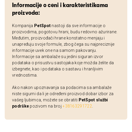
Informacije o ceni i karakteristikama
proizvoda:
Kompanija
PetSpot
nastoji da sve informacije o
proizvodima, pogotovu hrani, budu redovno ažurirane.
Međutim, proizvođači hrane konstatno menjaju i
unapređuju svoje formule, zbog čega su najpreciznije
informacije uvek one na samom pakovanju.
Informacije sa ambalaže su jedini siguran izvor
podataka o prisustvu sastojaka koje možda želite da
izbegnete, kao i podataka o sastavu i hranljivim
vrednostima.
Ako nakon upoznavanja sa podacima sa ambalaže
niste sigurni da li je određeni proizvod dobar izbor za
vašeg ljubimca, možete se obratiti
PetSpot službi
podrške
pozivom na broj
+38163291722
.