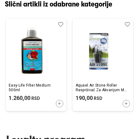
Slični artikli iz odabrane kategorije
Dodaj
Uporedi
Dod
Upo
u
u
listu
listu
želja
želj
Easy-Life Filter Medium
Aquael Air Stone Roller
500ml
Raspršivač Za Akvarijum M2
25x30mm
1.260,00
190,00
RSD
RSD
DODAJTE U KORPU
DODAJ