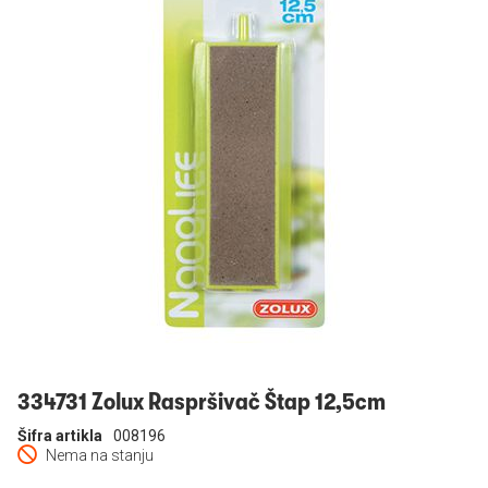
Prijavi se
334731 Zolux Raspršivač Štap 12,5cm
Šifra artikla
008196
Nema na stanju