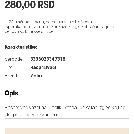
280,00 RSD
PDV uračunat u cenu, nema skrivenih troškova.
Isporuka porudžbina koje prelaze 30kg se obračunavaju po
cenovniku kurirske službe.
Karakteristike:
barcode:
3336023347318
Tip:
Raspršivači
Brend:
Zolux
Opis
Raspršivač vazduha u obliku štapa. Unikatan izgled koji se
uklapa u izgled akvarijuma.