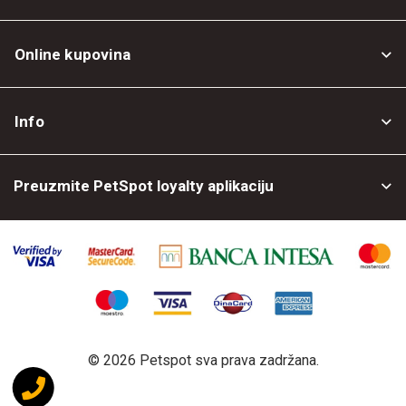
Online kupovina
Opšti uslovi
Info
Politika privatnosti
O nama
Povrat robe
Preuzmite PetSpot loyalty aplikaciju
Prodajni objekti
Posao kod nas
©
2026 Petspot sva prava zadržana.