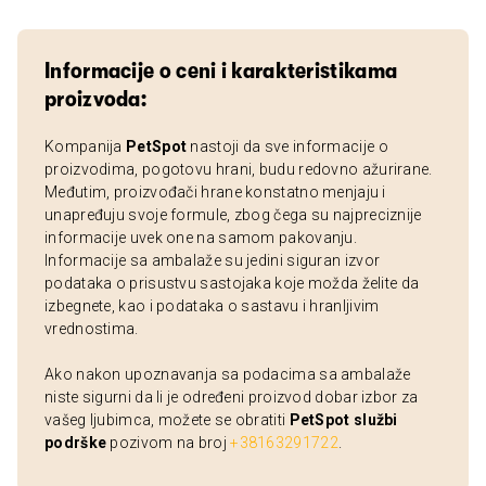
Informacije o ceni i karakteristikama
proizvoda:
Kompanija
PetSpot
nastoji da sve informacije o
proizvodima, pogotovu hrani, budu redovno ažurirane.
Međutim, proizvođači hrane konstatno menjaju i
unapređuju svoje formule, zbog čega su najpreciznije
informacije uvek one na samom pakovanju.
Informacije sa ambalaže su jedini siguran izvor
podataka o prisustvu sastojaka koje možda želite da
izbegnete, kao i podataka o sastavu i hranljivim
vrednostima.
Ako nakon upoznavanja sa podacima sa ambalaže
niste sigurni da li je određeni proizvod dobar izbor za
vašeg ljubimca, možete se obratiti
PetSpot službi
podrške
pozivom na broj
+38163291722
.