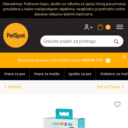
Obaveštenje: Poštovani kupci, ukoliko se odlučite za opciju ličnog preuzimanja
porudžbina u našim maloprodajnim objektima, neophodno je prethodno online
Psi
plaćanje isključivo platnim karticama.
Mačke
Korpa
Glodari
Ptice
Besplatna isporuka za porudžbine preko
4000.00
RSD.
Akvaristika
Hrana za pse
Hrana za mačke
Igračke za pse
Grebalice za mač
Teraristika
Nazad
Sve od Zolux
Brendovi
Blog
Lis
želj
Akcija!