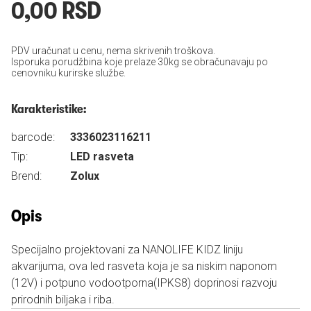
0,00 RSD
PDV uračunat u cenu, nema skrivenih troškova.
Isporuka porudžbina koje prelaze 30kg se obračunavaju po
cenovniku kurirske službe.
Karakteristike:
barcode:
3336023116211
Tip:
LED rasveta
Brend:
Zolux
Opis
Specijalno projektovani za NANOLIFE KIDZ liniju
akvarijuma, ova led rasveta koja je sa niskim naponom
(12V) i potpuno vodootporna(IPKS8) doprinosi razvoju
prirodnih biljaka i riba.