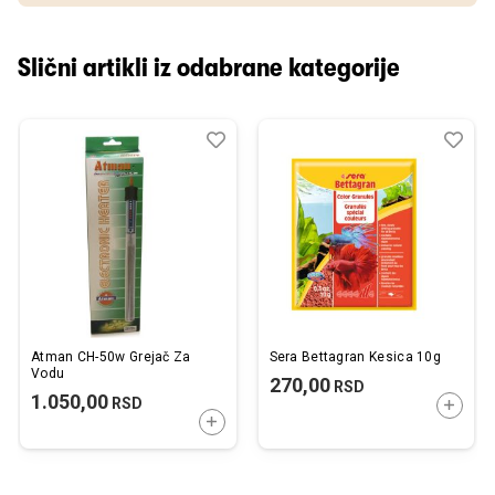
Slični artikli iz odabrane kategorije
Dodaj
Uporedi
Dod
Upo
u
u
listu
listu
želja
želj
Atman CH-50w Grejač Za
Sera Bettagran Kesica 10g
Vodu
270,00
RSD
1.050,00
RSD
DODAJ
DODAJTE U KORPU