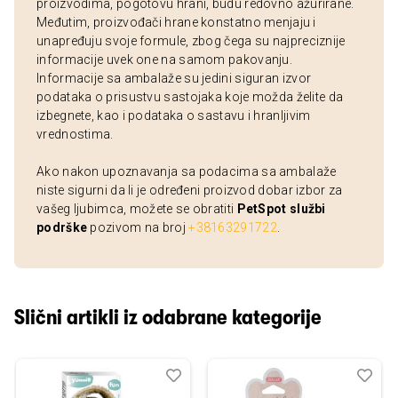
proizvodima, pogotovu hrani, budu redovno ažurirane.
Međutim, proizvođači hrane konstatno menjaju i
unapređuju svoje formule, zbog čega su najpreciznije
informacije uvek one na samom pakovanju.
Informacije sa ambalaže su jedini siguran izvor
podataka o prisustvu sastojaka koje možda želite da
izbegnete, kao i podataka o sastavu i hranljivim
vrednostima.
Ako nakon upoznavanja sa podacima sa ambalaže
niste sigurni da li je određeni proizvod dobar izbor za
vašeg ljubimca, možete se obratiti
PetSpot službi
podrške
pozivom na broj
+38163291722
.
Slični artikli iz odabrane kategorije
Dodaj
Uporedi
Dod
Upo
u
u