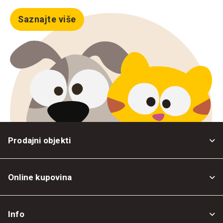
Saznajte više
Prodajni objekti
Online kupovina
Opšti uslovi
Info
Politika privatnosti