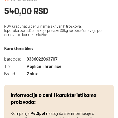
540,00 RSD
PDV uračunat u cenu, nema skrivenih troškova.
Isporuka porudžbina koje prelaze 30kg se obračunavaju po
cenovniku kurirske službe.
Karakteristike:
barcode:
3336022063707
Tip:
Pojilice i hranilice
Brend:
Zolux
Informacije o ceni i karakteristikama
proizvoda:
Kompanija
PetSpot
nastoji da sve informacije o