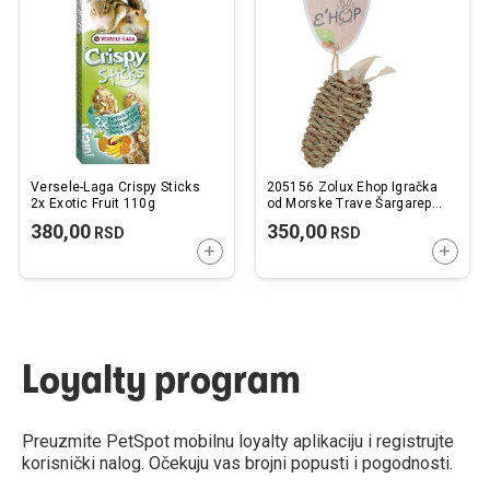
listu
listu
želja
želj
Versele-Laga Crispy Sticks
205156 Zolux Ehop Igračka
2x Exotic Fruit 110g
od Morske Trave Šargarepa
za Glodare 10,5cm
380,00
350,00
RSD
RSD
DODAJTE U KORPU
DODAJ
Loyalty program
Preuzmite PetSpot mobilnu loyalty aplikaciju i registrujte
korisnički nalog. Očekuju vas brojni popusti i pogodnosti.