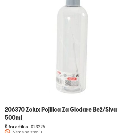
Prijavi se
206370 Zolux Pojilica Za Glodare Bež/Siva
500ml
Šifra artikla
023225
Nema na stanju