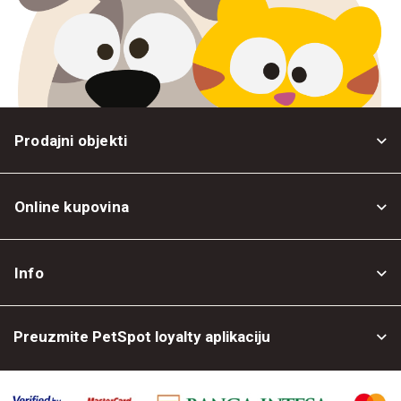
Prodajni objekti
Online kupovina
Opšti uslovi
Info
Politika privatnosti
O nama
Povrat robe
Preuzmite PetSpot loyalty aplikaciju
Prodajni objekti
Posao kod nas