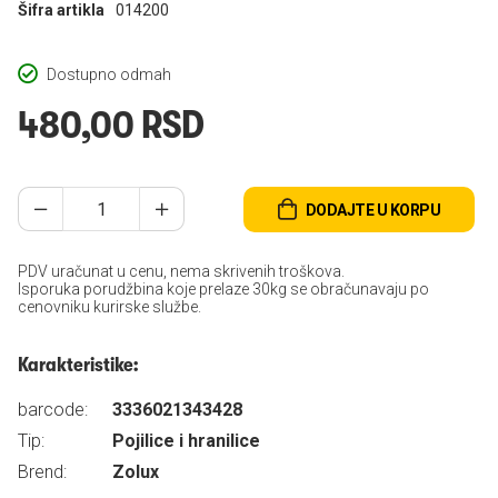
Šifra artikla
014200
Dostupno odmah
480,00 RSD
DODAJTE U KORPU
PDV uračunat u cenu, nema skrivenih troškova.
Isporuka porudžbina koje prelaze 30kg se obračunavaju po
cenovniku kurirske službe.
Karakteristike:
barcode:
3336021343428
Tip:
Pojilice i hranilice
Brend:
Zolux