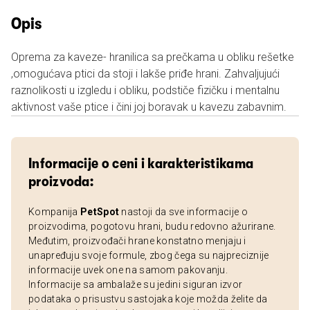
Opis
Oprema za kaveze- hranilica sa prečkama u obliku rešetke
,omogućava ptici da stoji i lakše priđe hrani. Zahvaljujući
raznolikosti u izgledu i obliku, podstiče fizičku i mentalnu
aktivnost vaše ptice i čini joj boravak u kavezu zabavnim.
Informacije o ceni i karakteristikama
proizvoda:
Kompanija
PetSpot
nastoji da sve informacije o
proizvodima, pogotovu hrani, budu redovno ažurirane.
Međutim, proizvođači hrane konstatno menjaju i
unapređuju svoje formule, zbog čega su najpreciznije
informacije uvek one na samom pakovanju.
Informacije sa ambalaže su jedini siguran izvor
podataka o prisustvu sastojaka koje možda želite da