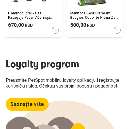
Flamingo Igračka za
Manitoba Best Premium
Papagaje Papyr Više Boja
Budgies Cocorite Hrana Za
7,7x5x24cm
Tigrice 1kg
670,00
500,00
RSD
RSD
DODAJTE U KORPU
DODAJ
Loyalty program
Preuzmite PetSpot mobilnu loyalty aplikaciju i registrujte
korisnički nalog. Očekuju vas brojni popusti i pogodnosti.
Saznajte više