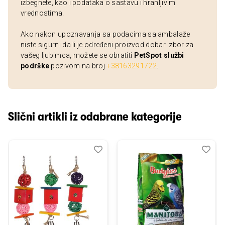
izbegnete, kao i podataka o sastavu i hranljivim
vrednostima.
Ako nakon upoznavanja sa podacima sa ambalaže
niste sigurni da li je određeni proizvod dobar izbor za
vašeg ljubimca, možete se obratiti
PetSpot službi
podrške
pozivom na broj
+38163291722
.
Slični artikli iz odabrane kategorije
Dodaj
Uporedi
Dod
Upo
u
u
listu
listu
želja
želj