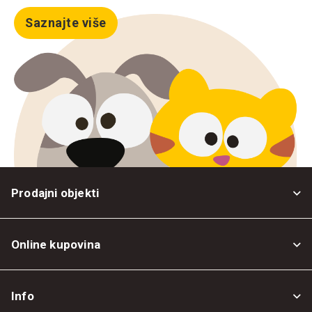
Saznajte više
Prodajni objekti
Online kupovina
Opšti uslovi
Info
Politika privatnosti