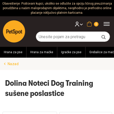
Obaveštenje: Poštovani kupci, ukoliko se odlučite za opciju ličnog preuzimanja
porudžbina u našim maloprodajnim objektima, neophodno je prethodno online
Psi
plaćanje isključivo platnim karticama.
Mačke
Korpa
Glodari
Ptice
Hrana za pse
Hrana za mačke
Igračke za pse
Grebalice za mač
Akvaristika
Nazad
Teraristika
Brendovi
Dolina Noteci Dog Training
sušene poslastice
Blog
Akcija!