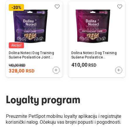
Lista
Uporedi
List
Upo
-20%
želja
želj
Dolina Noteci Dog Training
Dolina Noteci Dog Training
Sušene Poslastice Joint
Sušene Poslastice
Care 130g
Antioxidant Care 130g
410,00
RSD
410,00
RSD
328,00
DODAJTE U KORPU
DODAJ
RSD
Loyalty program
Preuzmite PetSpot mobilnu loyalty aplikaciju i registrujte
korisnički nalog. Očekuju vas brojni popusti i pogodnosti.