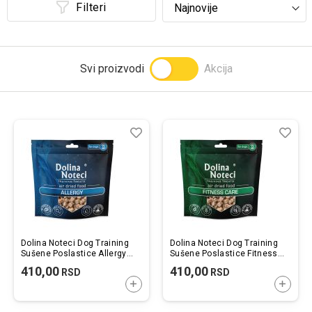
Filteri
Prijavi se
Svi proizvodi
Akcija
Lista
Uporedi
List
Upo
želja
želj
Dolina Noteci Dog Training
Dolina Noteci Dog Training
Sušene Poslastice Allergy
Sušene Poslastice Fitness
130g
Care 130g
410,00
410,00
RSD
RSD
DODAJTE U KORPU
DODAJ